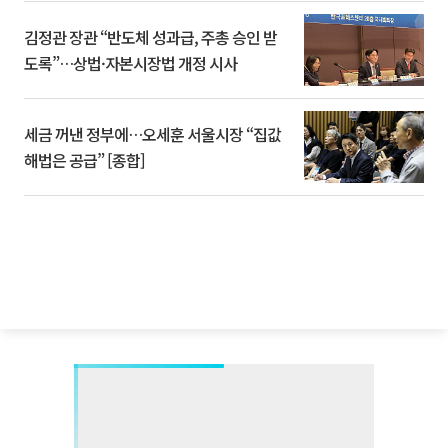
김정관 장관 “반도체 성과급, 주총 승인 받
도록”…상법·자본시장법 개정 시사
세금 꺼낸 정부에…오세훈 서울시장 “집값
해법은 공급” [종합]