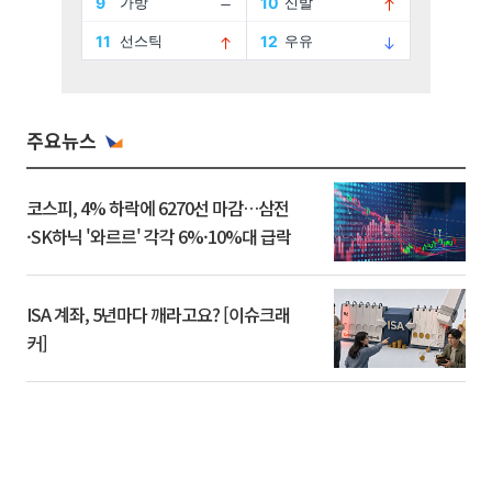
주요뉴스
코스피, 4% 하락에 6270선 마감…삼전
·SK하닉 '와르르' 각각 6%·10%대 급락
ISA 계좌, 5년마다 깨라고요? [이슈크래
커]