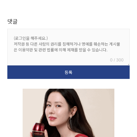
댓글
0 / 300