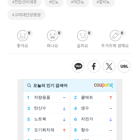
#전립선비대증
#빈뇨
#야간뇨
#절박뇨
#고려대안암병원
0
0
0
0
좋아요
화나요
슬퍼요
추가취재 원해요