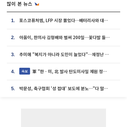
많이 본 뉴스
포스코퓨처엠, LFP 시장 뚫었다…배터리사와 대규모 장기 공급 합의
1.
아옳이, 한의사 김형배와 벌써 200일⋯꽃다발 들고 "프러포즈 아냐"
2.
추미애 "복지가 아니라 도민이 늘었다"…재정난 책임론 정면돌파
3.
軍 "한ㆍ미, 北 발사 탄도미사일 제원 정밀분석 중"
속보
4.
박문성, 축구협회 '성 접대' 보도에 분노…"다 말아먹으려고 작정했나"
5.