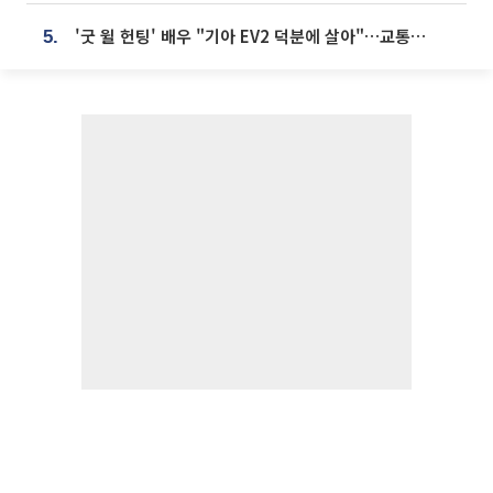
'굿 윌 헌팅' 배우 "기아 EV2 덕분에 살아"…교통사고 후 안전성 극찬
5.