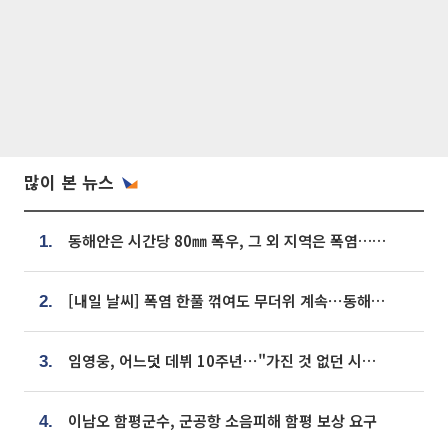
많이 본 뉴스
동해안은 시간당 80㎜ 폭우, 그 외 지역은 폭염…‘극과 극 날씨’
1.
[내일 날씨] 폭염 한풀 꺾여도 무더위 계속⋯동해안 이틀 연속 비
2.
임영웅, 어느덧 데뷔 10주년⋯"가진 것 없던 시절, 내 앞엔 20명의 팬뿐"
3.
이남오 함평군수, 군공항 소음피해 함평 보상 요구
4.