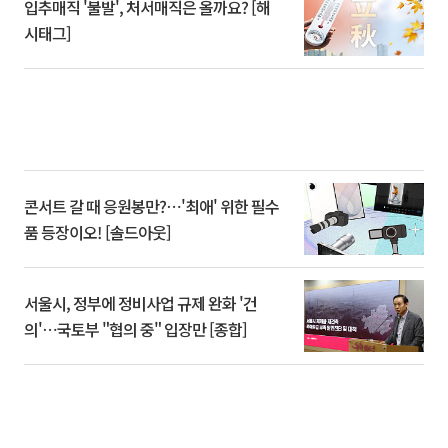
입추매직 '불발', 처서매직은 올까요? [해
시태그]
콘서트 갈 때 응원봉만?⋯'최애' 위한 필수
품 등장이오! [솔드아웃]
서울시, 정부에 정비사업 규제 완화 '건
의'⋯국토부 "협의 중" 입장만 [종합]