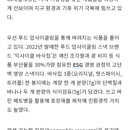
게 선보이며 지구 환경과 기후 위기 극복에 힘쓰고 있
다.
우선 푸드 업사이클링을 통해 버려지는 식품을 줄이
고 있다. 2022년 발매한 푸드 업사이클링 스낵 브랜
드 ‘익사이클 바삭칩’은 깨진 조각쌀과 콩 비지 등 식
품 부산물을 30%가량 함유한
ESG
경영 관점의 고단
백 영양 스낵이다. 바삭칩 3종(오리지널, 핫스파이시,
트러플) 한 봉지에는 계량 한 개 분량(7g)의 단백질과
바나나 두 개 분량의 식이섬유(5g)가 담겼다. 쓰고 버
린 페트병을 활용해 포장재를 제작해 친환경적 가치
도 높였다.
재생 가능한 자원(Renewable resource)을 용기에