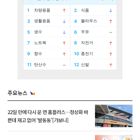
주요뉴스
22일 만에 다시 문 연 홈플러스…정상화 바
쁜데 재고 없어 ‘발동동’[가보니]