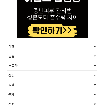
마켓
금융
부동산
산업
경제
국제
정치