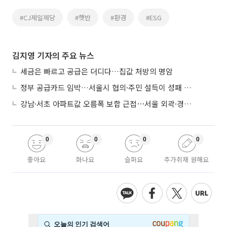
#CJ제일제당
#햇반
#환경
#ESG
김지영 기자의 주요 뉴스
세금은 빠르고 공급은 더디다…집값 처방의 명암
정부 공급카드 임박…서울시 협의·주민 설득이 성패 가른다
강남·서초 아파트값 오름폭 보합 근접⋯서울 외곽·경기 남부 중심 매수세
0
0
0
0
좋아요
화나요
슬퍼요
추가취재 원해요