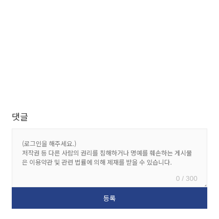
댓글
0 / 300