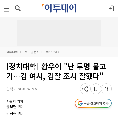
이투데이
뉴스발전소
이슈크래커
[정치대학] 황우여 "난 투명 물고
기…김 여사, 검찰 조사 잘했다"
입력 2024-07-24 09:59
최은지 기자
구글 선호매체 추가
윤보현 PD
김성현 PD