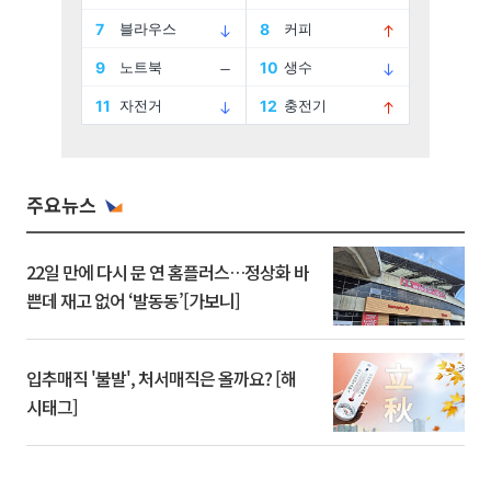
주요뉴스
22일 만에 다시 문 연 홈플러스…정상화 바
쁜데 재고 없어 ‘발동동’[가보니]
입추매직 '불발', 처서매직은 올까요? [해
시태그]