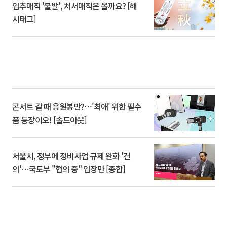
입추매직 '불발', 처서매직은 올까요? [해
시태그]
콘서트 갈 때 응원봉만?⋯'최애' 위한 필수
품 등장이오! [솔드아웃]
서울시, 정부에 정비사업 규제 완화 '건
의'⋯국토부 "협의 중" 입장만 [종합]