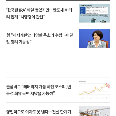
‘한국판 IRA’ 베일 벗었지만…반도체·배터
리 업계 “시행령이 관건”
與 “세제개편안 다양한 목소리 수렴…이달
말 정리 가능성”
블룸버그 “레버리지 거품 빠진 코스피, 변
동성 최악 국면 지났을 가능성”
영업익으로 이자도 못 낸다…건설 한계기