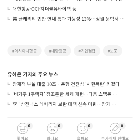
대한항공·OCI·지더블유바이텍 등
美 클래리티 법안 연내 통과 가능성 13%…상원 문턱서 제동
#아시아나항공
#대한항공
#기업결합
#노조
유혜은 기자의 주요 뉴스
잠재적 부실 대출 10조…은행 건전성 '시한폭탄' 커졌다
‘비거주 1주택자’ 정조준한 세제 개편…다음 스텝은 금융 대책
李 “삼전닉스 레버리지 보완 대책 신속 마련⋯장기 채무 과감히 탕감”
0
0
0
0
좋아요
화나요
슬퍼요
추가취재 원해요