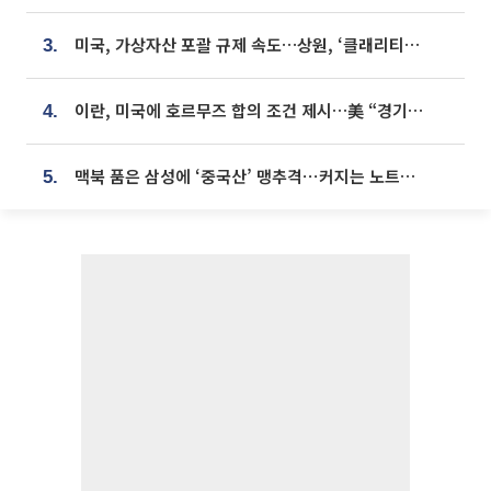
미국, 가상자산 포괄 규제 속도…상원, ‘클래리티법’ 9월 절차투표 추진
3.
이란, 미국에 호르무즈 합의 조건 제시…美 “경기 아직 안 끝나” [종합]
4.
맥북 품은 삼성에 ‘중국산’ 맹추격⋯커지는 노트북 OLED 시장
5.