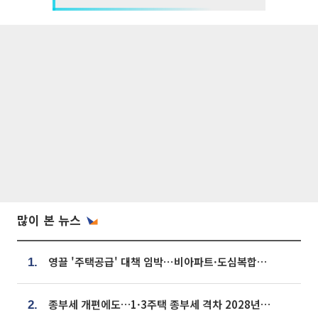
많이 본 뉴스
영끌 '주택공급' 대책 임박⋯비아파트·도심복합까지 총동원
1.
종부세 개편에도…1·3주택 종부세 격차 2028년부터 확대
2.