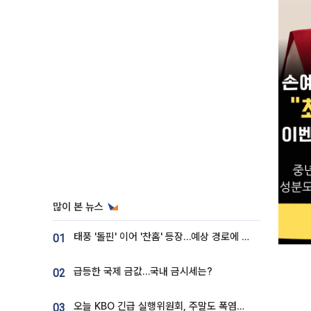
많이 본 뉴스
태풍 '돌핀' 이어 '찬홈' 등장…예상 경로에 한국 '한숨'
01
급등한 국제 금값…국내 금시세는?
02
오늘 KBO 긴급 실행위원회, 주말도 폭염취소 될까
03