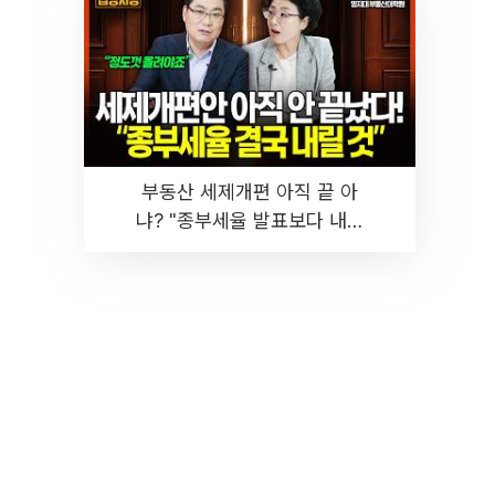
부동산 세제개편 아직 끝 아
냐? "종부세율 발표보다 내릴
것" 장기거주·양도세 전망 I 집
땅지성 I 김인만, 진미윤