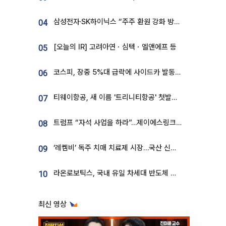
삼성전자·SK하이닉스 “주주 환원 강화 방안 마련”
04
[오늘의 IR] 고려아연ㆍ심텍ㆍ엘앤에프 등
05
코스피, 장중 5%대 급락에 사이드카 발동…삼성·SK 동반 폭락
06
티웨이항공, 새 이름 '트리니티항공' 첫발…SSC 전략 본격화
07
트럼프 “자석 사업을 하라”…제이에스링크, 비중국 영구자석 공급망 구축 속도
08
‘레켐비’ 독주 치매 치료제 시장…국산 신약 등장하나
09
라온로보틱스, 국내 유일 차세대 반도체 공정 로봇 개발 ‘고객사 테스트 진행’
10
최신 영상