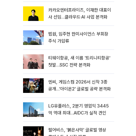
선임
카카오엔터프라이즈, 이재한 대표이
사 선임…클라우드·AI 사업 본격화
법원, 임주현 한미사이언스 부회장
주식 가압류
티웨이항공, 새 이름 '트리니티항공'
첫발…SSC 전략 본격화
엔씨, 게임스컴 2026서 신작 3종
공개…'아이온2' 글로벌 공략 본격화
LG유플러스, 2분기 영업익 3445
억 역대 최대…AIDC가 실적 견인
펄어비스, '붉은사막' 글로벌 영상