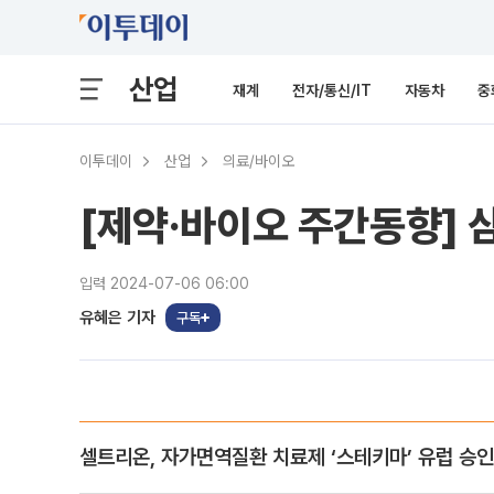
산업
재계
전자/통신/IT
자동차
중
이투데이
산업
의료/바이오
[제약·바이오 주간동향] 삼
입력 2024-07-06 06:00
유혜은 기자
구독
셀트리온, 자가면역질환 치료제 ‘스테키마’ 유럽 승인