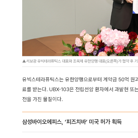
▲ 서보광 유빅테라퓨틱스 대표와 조욱제 유한양행 대표(오른쪽)가 협약 후 
유빅스테라퓨틱스는 유한양행으로부터 계약금 50억 원과 개
료를 받는다. UBX-103은 전립선암 환자에서 과발현 
전을 가진 물질이다.
삼성바이오에피스, ‘피즈치바’ 미국 허가 획득