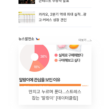
콘테스트 수상작 발표
카카오, 2분기 역대 최대 실적…광
고·커머스 성장 견인
뉴스발전소
만지고 누르며 푼다…스트레스
잡는 '말랑이' [데이터클립]