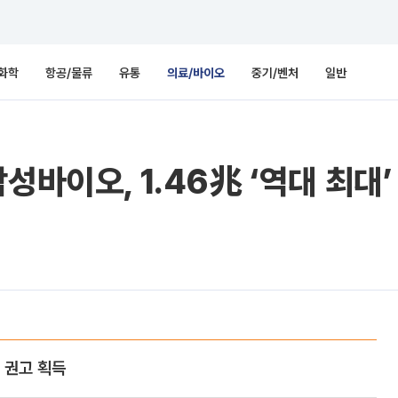
화학
항공/물류
유통
의료/바이오
중기/벤처
일반
성바이오, 1.46兆 ‘역대 최대’
 권고 획득