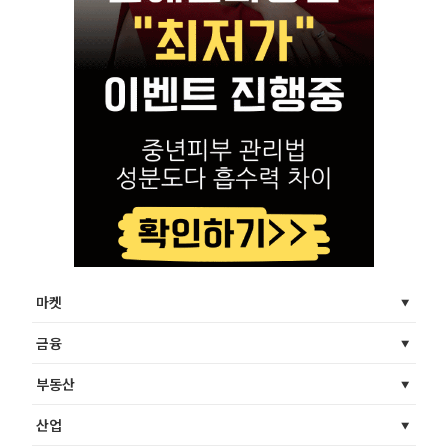
마켓
금융
부동산
산업