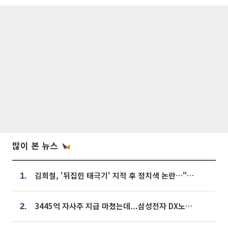
많이 본 뉴스
김희철, '뒤집힌 태극기' 지적 후 정치색 논란…"좌우 떠나 우리나라 국기"
1.
3445억 자사주 지급 마쳤는데...삼성전자 DX노조, 뒤늦은 '떼쓰기 집회'
2.