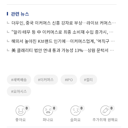
관련 뉴스
더우인, 중국 이커머스 신흥 강자로 부상…라이브 커머스 활성화
“알리·테무 등 中 이커머스로 최종 소비재 수입 증가시, 제조업 생산·고용 부정적”
해외서 높아진 K브랜드 인기에…이커머스업계, ‘역직구 셀러’ 유치전
美 클래리티 법안 연내 통과 가능성 13%…상원 문턱서 제동
#새벽배송
#이커머스
#IPO
#컬리
#오아시스
0
0
0
0
좋아요
화나요
슬퍼요
추가취재 원해요