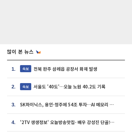
많이 본 뉴스
전북 완주 삼례읍 공장서 화재 발생
속보
1.
서울도 '40도'…오늘 노원 40.2도 기록
속보
2.
SK하이닉스, 용인·청주에 54조 투자…AI 메모리 생산기지 키운다
3.
'2TV 생생정보' 오늘방송맛집- 배우 강성진 단골! 쌀국수ㆍ푸팟퐁 커리 맛집 '블○○○'
4.