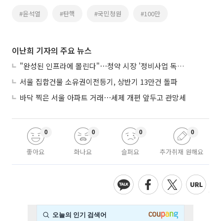
#윤석열
#탄핵
#국민청원
#100만
이난희 기자의 주요 뉴스
"완성된 인프라에 몰린다"⋯청약 시장 '정비사업 독주' 42배 격차
서울 집합건물 소유권이전등기, 상반기 13만건 돌파
바닥 찍은 서울 아파트 거래⋯세제 개편 앞두고 관망세
0
0
0
0
좋아요
화나요
슬퍼요
추가취재 원해요