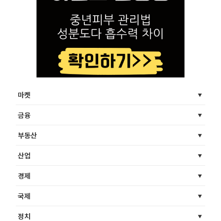
마켓
금융
부동산
산업
경제
국제
정치