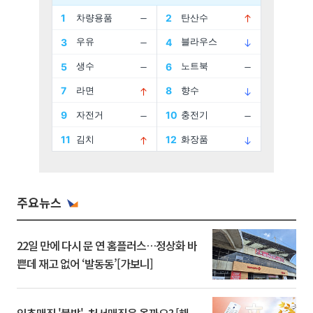
주요뉴스
22일 만에 다시 문 연 홈플러스…정상화 바
쁜데 재고 없어 ‘발동동’[가보니]