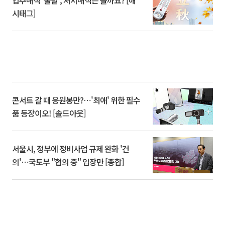
입추매직 '불발', 처서매직은 올까요? [해
시태그]
콘서트 갈 때 응원봉만?⋯'최애' 위한 필수
품 등장이오! [솔드아웃]
서울시, 정부에 정비사업 규제 완화 '건
의'⋯국토부 "협의 중" 입장만 [종합]