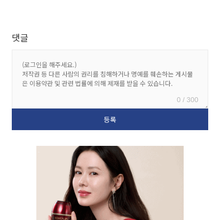
댓글
0 / 300