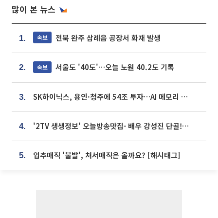
많이 본 뉴스
전북 완주 삼례읍 공장서 화재 발생
속보
1.
서울도 '40도'…오늘 노원 40.2도 기록
속보
2.
SK하이닉스, 용인·청주에 54조 투자…AI 메모리 생산기지 키운다
3.
'2TV 생생정보' 오늘방송맛집- 배우 강성진 단골! 쌀국수ㆍ푸팟퐁 커리 맛집 '블○○○'
4.
입추매직 '불발', 처서매직은 올까요? [해시태그]
5.