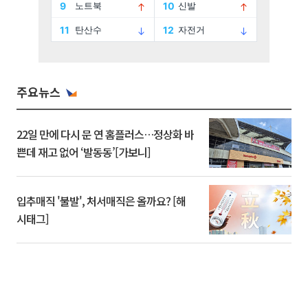
주요뉴스
22일 만에 다시 문 연 홈플러스…정상화 바
쁜데 재고 없어 ‘발동동’[가보니]
입추매직 '불발', 처서매직은 올까요? [해
시태그]