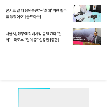
콘서트 갈 때 응원봉만?⋯'최애' 위한 필수
품 등장이오! [솔드아웃]
서울시, 정부에 정비사업 규제 완화 '건
의'⋯국토부 "협의 중" 입장만 [종합]