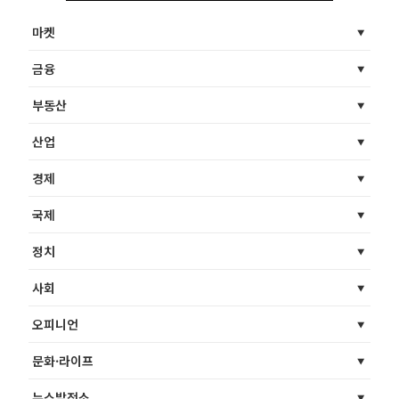
마켓
금융
부동산
산업
경제
국제
정치
사회
오피니언
문화·라이프
뉴스발전소