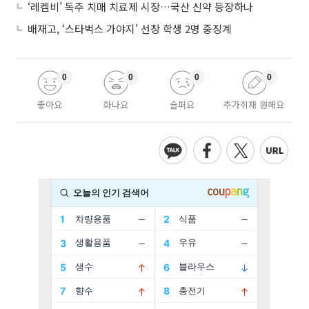
‘레켐비’ 독주 치매 치료제 시장…국산 신약 등장하나
배재고, ‘스타벅스 가야지’ 선창 학생 2명 중징계
0
0
0
0
좋아요
화나요
슬퍼요
추가취재 원해요