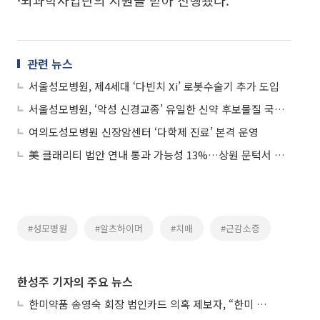
·뇌과학사업단의 지원을 받아 진행됐다.
관련 뉴스
서울성모병원, 제4세대 ‘다빈치 Xi’ 로봇수술기 추가 도입
서울성모병원, ‘악성 신경교종’ 유일한 신약 후보물질 국제환자 임상허브 선정
여의도성모병원 신장암센터 ‘다학제 진료’ 본격 운영
美 클래리티 법안 연내 통과 가능성 13%…상원 문턱서 제동
#성모병원
#알츠하이머
#치매
#근감소증
한성주 기자의 주요 뉴스
한미약품 송영숙 회장 법인카드 의혹 제보자, “한미 잘 되기 바라는 마음”