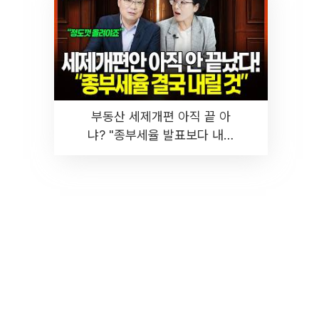
부동산 세제개편 아직 끝 아
냐? "종부세율 발표보다 내릴
것" 장기거주·양도세 전망 I 집
땅지성 I 김인만, 진미윤