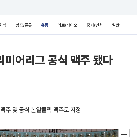
화학
항공/물류
유통
의료/바이오
중기/벤처
일반
리미어리그 공식 맥주 됐다
식 맥주 및 공식 논알콜릭 맥주로 지정