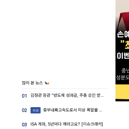
많이 본 뉴스
김정관 장관 “반도체 성과급, 주총 승인 받도록”…상법·자본시장법 개정 시사
01
중부내륙고속도로서 미상 폭발물 발견
02
속보
ISA 계좌, 5년마다 깨라고요? [이슈크래커]
03