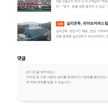
6월 상품수지 흑자 478.9억달러 '역대
위'⋯"유가ㆍ환율 영향 출국자 수 감소" 
급 수출 호조가 매달 이어지면서 6월 
대 기
실리콘투, 라이브커머스팀 
단독
실리콘투, 팀장·PD 채용…방송 기획부
유통 플랫폼 실리콘투가 라이브커머스 전
나섰다. 국내 화장품을 해외 유통망에 공
댓글