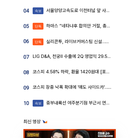
서울양양고속도로 이천터널 앞 사고 발생
04
속보
하마스 “네타냐후 합의안 거절, 총선 앞두고 시간 끌기”
05
단독
06
실리콘투, 라이브커머스팀 신설…K뷰티 ‘글로벌 판매망’ 확대[K뷰티 라방戰]
단독
LIG D&A, 천궁Ⅱ 수출에 2Q 영업익 29.5%↑…수주잔고 24.6조 [종합]
07
코스피 4.58% 하락, 환율 1420원대 [포토]
08
코스피 장중 낙폭 확대에 '매도 사이드카'…외인 2.8조'팔자'· 개인 3.1조 '사자'
09
중부내륙선 여주분기점 부근서 연이은 추돌사고 발생
10
속보
최신 영상