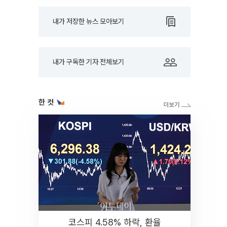
내가 저장한 뉴스 모아보기
내가 구독한 기자 전체보기
한 컷
코스피 4.58% 하락, 환율