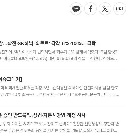
감…삼전·SK하닉 '와르르' 각각 6%·10%대 급락
삼성전자와 SK하이닉스가 급락하면서 지수가 4% 넘게 하락했다. 6일 한국거
비 301.88포인트(4.58%) 내린 6296.38에 장을 마감했다. 전장보다
스피는 장중 한때 6550.94까지 오르기도 했으나 6238.32까지 밀리기도 했
[이슈크래커]
 전액 비과세일반 ISA는 최장 5년…손익통산·과세이연 단절미사용 납입 한도
납입액 10% 소득공제…“10% 환급”은 아냐 “오랫동안 운용하라더니 이제
 ‘만능 절세 통장’으로 불리는 개인종합자산관리계좌(ISA)가 두 갈래로 개
주총 승인 받도록”…상법·자본시장법 개정 시사
닌 투자 이어갈 시기” “주52시간제도 손봐야” 김정관 산업통상부 장관이 반
 수준 이상은 주주총회 승인을 거치는 방안을 검토할 필요가 있다고 밝혔다.