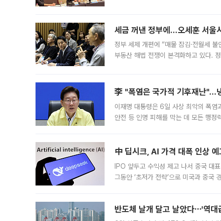
최근 상법·자본시장법 개정으로 기업 지
세금 꺼낸 정부에…오세훈 서울시장
정부 세제 개편에 “매물 잠김·전월세 불
부동산 해법 전쟁이 본격화하고 있다. 
드를 꺼내자 서울시는 전·월세 부담만 
李 "폭염은 국가적 기후재난"…냉
이재명 대통령은 6일 사상 최악의 폭염
안전 등 인명 피해를 막는 데 모든 행
인프라 확충 계획을 내년도 예산안에 반
中 딥시크, AI 가격 대폭 인상 
IPO 앞두고 수익성 제고 나서 중국 대표
그동안 ‘초저가 전략’으로 미국과 중국
가된다. 블룸버그통신에 따르면 딥시크는
반도체 날개 달고 날았다⋯'역대급