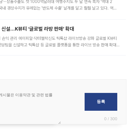
급'⋯상품수출도 첫 1000억달러대 여행수지도 두 달 연속 흑자 '역대 2
국내 경상수지가 유례없는 '반도체 수출' 날개를 달고 훨훨 날고 있다. 역대
경상수지 뿐 아니라 상반기 경상수지 흑자도 2000억달러에 근접하며 사상 최
신설…K뷰티 ‘글로벌 라방 판매’ 확대
터 손익 관리 에이피알·닥터멜락신도 틱톡샵 라이브방송 강화 글로벌 K뷰티
담팀을 신설하고 틱톡샵 등 글로벌 플랫폼을 통한 라이브 방송 판매 확대에
급하는 데서 한발 더 나아가 방송 기획과 상품 구성, 출연자 섭외, 손익
0 / 300