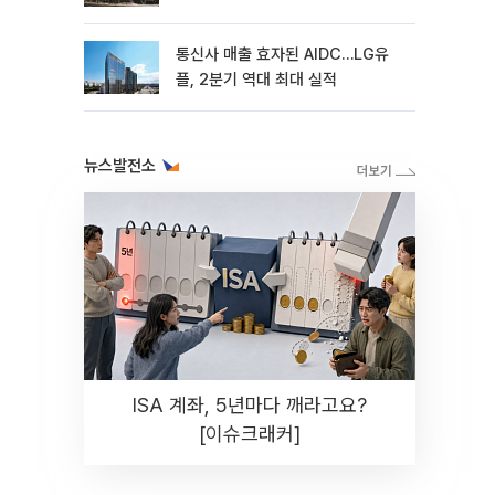
통신사 매출 효자된 AIDC…LG유
플, 2분기 역대 최대 실적
뉴스발전소
ISA 계좌, 5년마다 깨라고요?
[이슈크래커]