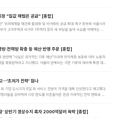
배구조와 주주권 강화 논의가 이어지는 가운데, 핵심 연구인력에 대한
 “집값 해법은 공급” [종합]
안” 우려재개발·재건축 활성화 및 비아파트 공급 확대 촉구 정부와 서울시의
정부가 고가주택과 비거주 1주택자 등의 세 부담을 높여 수요를 억제하는 카
키울 것이라며 세금이 아닌 공급이 근본적인 처방이라고 전면 반박했다.
방·전력망 확충 등 예산 반영 주문 [종합]
과 관련해 "사실상 국가적인 기후 재난"이라며 취약계층 보호와 야외 노동자
정력을 총동원하라고 지시했다. 아울러 반복되는 극한 기후에 대비해 폭염 대응
영하는 방안도 검토하라고 주문했다. 이 대통령은 이날 폭염·가뭄 대
예고⋯‘초저가 전략’ 접나
 AI 기업 딥시크가 6일 AI 서비스 전반의 가격을 대폭 인상한다고 예고했다.
 경쟁사들을 압박하며 시장 판도를 뒤흔들어온 만큼 이례적인 전략 변화로 평
 이날 공지를 통해 구체적인 인상 폭은 공개하지 않았지만 상당한 수
' 상반기 경상수지 흑자 2000억달러 육박 [종합]