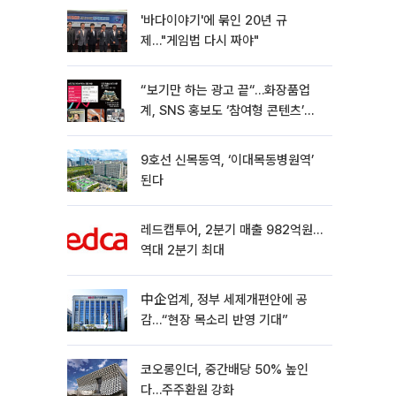
'바다이야기'에 묶인 20년 규
제…"게임법 다시 짜야"
“보기만 하는 광고 끝“…화장품업
계, SNS 홍보도 ‘참여형 콘텐츠’로
변모[K뷰티 라방戰]
9호선 신목동역, ‘이대목동병원역’
된다
레드캡투어, 2분기 매출 982억원…
역대 2분기 최대
中企업계, 정부 세제개편안에 공
감…“현장 목소리 반영 기대”
코오롱인더, 중간배당 50% 높인
다…주주환원 강화