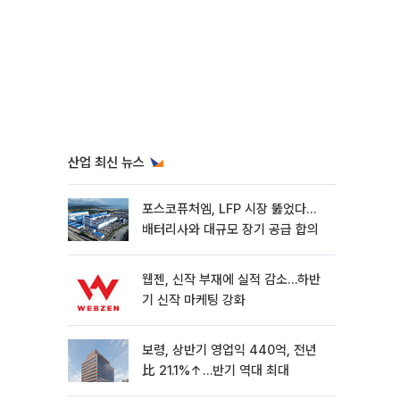
산업 최신 뉴스
포스코퓨처엠, LFP 시장 뚫었다…
배터리사와 대규모 장기 공급 합의
웹젠, 신작 부재에 실적 감소…하반
기 신작 마케팅 강화
보령, 상반기 영업익 440억, 전년
比 21.1%↑…반기 역대 최대