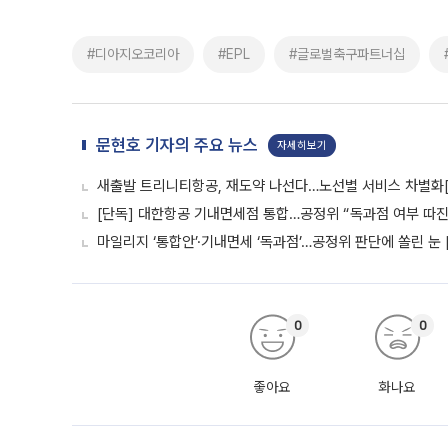
#디아지오코리아
#EPL
#글로벌축구파트너십
문현호 기자의 주요 뉴스
자세히보기
새출발 트리니티항공, 재도약 나선다…노선별 서비스 차별화
[단독] 대한항공 기내면세점 통합…공정위 “독과점 여부 따진다
마일리지 ‘통합안’·기내면세 ‘독과점’…공정위 판단에 쏠린 눈 
0
0
좋아요
화나요