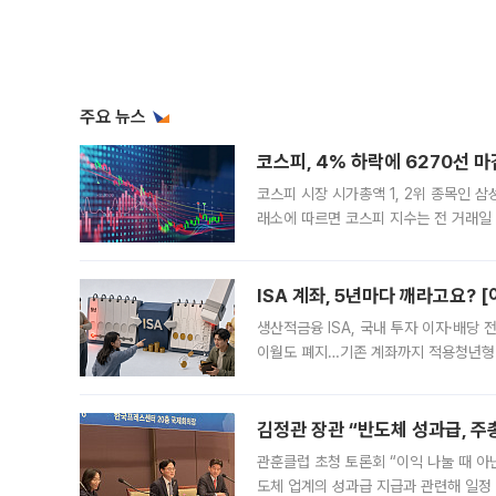
주요 뉴스
코스피, 4% 하락에 6270선 마
코스피 시장 시가총액 1, 2위 종목인 
래소에 따르면 코스피 지수는 전 거래일 대
1.81% 내린 6478.75에 출발한 코
다. 이날 오전
ISA 계좌, 5년마다 깨라고요? 
생산적금융 ISA, 국내 투자 이자·배당
이월도 폐지…기존 계좌까지 적용청년형 
는 5년마다 계좌를 해지하라는 건가요?”
편을
김정관 장관 “반도체 성과급, 
관훈클럽 초청 토론회 “이익 나눌 때 아
도체 업계의 성과급 지급과 관련해 일정