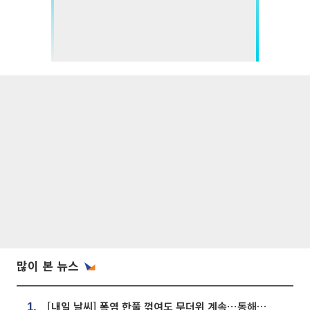
많이 본 뉴스
[내일 날씨] 폭염 한풀 꺾여도 무더위 계속⋯동해안 이틀 연속 비
1.