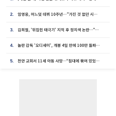
임영웅, 어느덧 데뷔 10주년⋯"가진 것 없던 시절, 내 앞엔 20명의 팬뿐"
2.
김희철, '뒤집힌 태극기' 지적 후 정치색 논란…"좌우 떠나 우리나라 국기"
3.
놀란 감독 '오디세이', 개봉 4일 만에 100만 돌파⋯'왕사남' 보다 빠르다
4.
천안 교회서 11세 아동 사망…“침대에 묶여 있었다” 진술 확보
5.