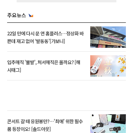
주요뉴스
22일 만에 다시 문 연 홈플러스…정상화 바
쁜데 재고 없어 ‘발동동’[가보니]
입추매직 '불발', 처서매직은 올까요? [해
시태그]
콘서트 갈 때 응원봉만?⋯'최애' 위한 필수
품 등장이오! [솔드아웃]