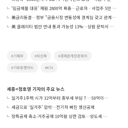
'임금체불 대응' 재원 2800억 확충…근로자ㆍ사업주 5만 명 구제
美금리동결…정부 "금융시장 변동성에 경계심 갖고 관계기관 긴밀 공조"
美 클래리티 법안 연내 통과 가능성 13%…상원 문턱서 제동
#기재부
#최상목
#경제관계장관회의
#기후동행카드
#KTX
세종=정호영 기자의 주요 뉴스
실거주1주택 시가 32억부터 종부세 부담↑…50억이면 454→979만원
세금으로 ‘실거주’ 압박…전기차 빠진 생산공제
장특공제 축소·거주공제 10억원 상한 검토…양도세 실거주 중심 개편