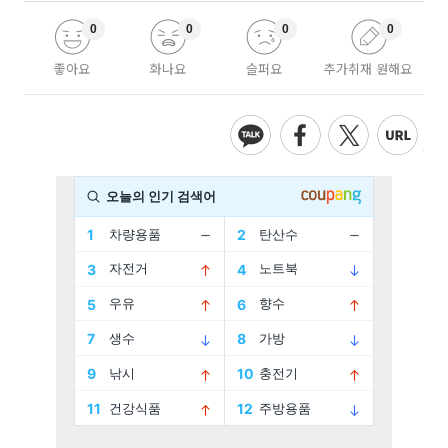
0
0
0
0
좋아요
화나요
슬퍼요
추가취재 원해요