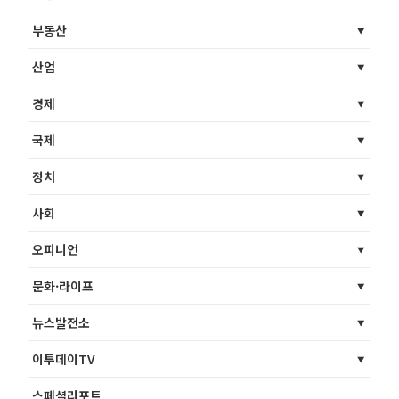
부동산
산업
경제
국제
정치
사회
오피니언
문화·라이프
뉴스발전소
이투데이TV
스페셜리포트