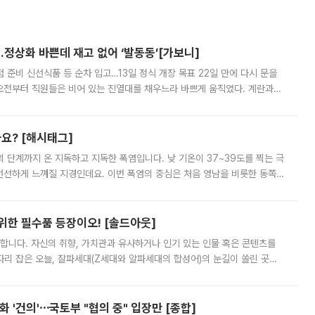
…정상화 바쁜데 재고 없어 ‘발동동’[가보니]
준비 신선식품 등 순차 입고…13일 정식 개장 목표 22일 만에 다시 문을
오전부터 직원들은 비어 있는 진열대를 채우느라 바쁘게 움직였다. 계란과
리를 잡기 시작했지만, 매장 곳곳엔 여전히 텅 빈 매대가 먼저 눈에 들어왔
까요? [해시태그]
’의 단계까지 온 지독하고 지독한 폭염입니다. 낮 기온이 37~39도를 찍는 극
 선선하게 느껴질 지경인데요. 이번 폭염의 중심은 처음 영남을 비롯한 동쪽
 북서풍이 산맥을 넘어 영남 쪽으로 내려오면서 뜨겁고 건조해졌는데요.
 위한 필수품 등장이오! [솔드아웃]
합니다. 자신의 취향, 가치관과 유사하거나 인기 있는 인물 혹은 콘텐츠를
'가 자리 잡은 오늘, 잘파세대(Z세대와 알파세대의 합성어)의 눈길이 쏠린 곳은
리는 공연장. 응원봉만큼이나 눈에 띄는 게 있습니다. 공연이 시작되기
 '건의'⋯국토부 "협의 중" 입장만 [종합]