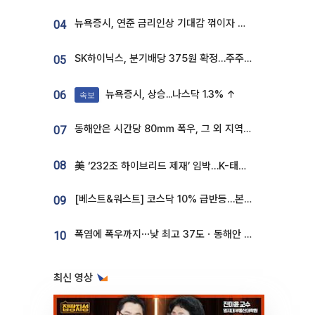
뉴욕증시, 연준 금리인상 기대감 꺾이자 상승...S&P500 사상 최고치 [종합]
04
SK하이닉스, 분기배당 375원 확정…주주환원책 9월로 앞당겨 발표
05
뉴욕증시, 상승...나스닥 1.3% ↑
06
속보
동해안은 시간당 80㎜ 폭우, 그 외 지역은 폭염…‘극과 극 날씨’
07
08
美 ‘232조 하이브리드 제재’ 임박…K-태양광, 불확실성 털고 날개 다나
[베스트&워스트] 코스닥 10% 급반등…본느, 최대주주 변경 기대에 270% 폭등
09
폭염에 폭우까지⋯낮 최고 37도ㆍ동해안 강한 비 [날씨]
10
최신 영상