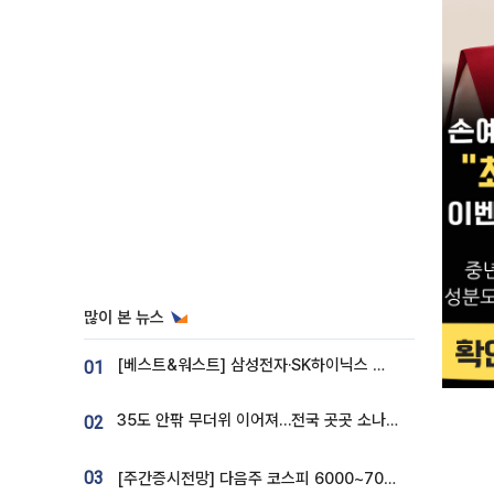
많이 본 뉴스
[베스트&워스트] 삼성전자·SK하이닉스 밀린 한 주…상상인증권은 85% 급등
01
35도 안팎 무더위 이어져…전국 곳곳 소나기 [오늘 날씨]
02
03
[주간증시전망] 다음주 코스피 6000~7000⋯“外人 수급은 정책이 변수”