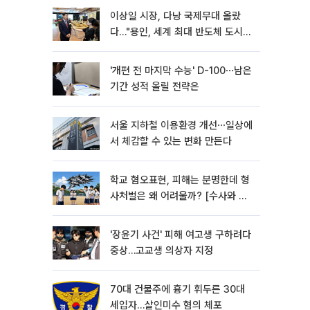
이상일 시장, 다낭 국제무대 올랐
다…"용인, 세계 최대 반도체 도시
된다"
'개편 전 마지막 수능' D-100⋯남은
기간 성적 올릴 전략은
서울 지하철 이용환경 개선⋯일상에
서 체감할 수 있는 변화 만든다
학교 혐오표현, 피해는 분명한데 형
사처벌은 왜 어려울까? [수사와 재
판]
'장윤기 사건' 피해 여고생 구하려다
중상…고교생 의상자 지정
70대 건물주에 흉기 휘두른 30대
세입자…살인미수 혐의 체포