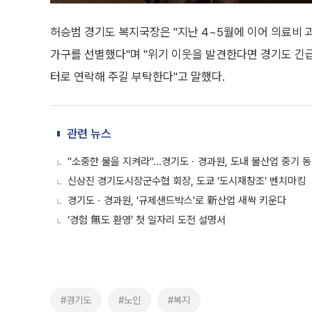
허승범 경기도 복지국장은 "지난 4~5월에 이어 의료비 
가구를 선별했다"며 "위기 이웃을 발견한다면 경기도 긴
터로 연락해 주길 부탁한다"고 말했다.
관련 뉴스
"소중한 물을 지켜라"...경기도ㆍ경과원, 도내 물산업 중기 
신상진 경기도시장군수협 회장, 도쿄 ‘도시재창조’ 벤치마킹
경기도ㆍ경과원, '규제샌드박스'로 新산업 새싹 키운다
‘경험 無도 환영’ 첫 일자리 도전 설명서
#경기도
#노인
#복지