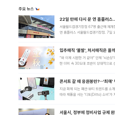
주요 뉴스
22일 만에 다시 문 연 홈플러스
서울월드컵경기장점 67명 출근해 재개점 
연 홈플러스 서울월드컵경기장점. 7일 
우유, 과일 같은 신선식품이 차근차근 자
입추매직 '불발', 처서매직은 올
“와 이제 시원한 거 같아” 단체 ‘뇌손상
한 더위 속 30도대 초반이 상대적으로
지역에 있었습니다. 7월 말에는 서풍과
콘서트 갈 때 응원봉만?⋯'최애'
지금 화제 되는 패션·뷰티 트렌드를 소개
따라 제품을 사는 '디토(Ditto) 소비
어디일까요? 아이돌 콘서트 시작을 기다
서울시, 정부에 정비사업 규제 완화