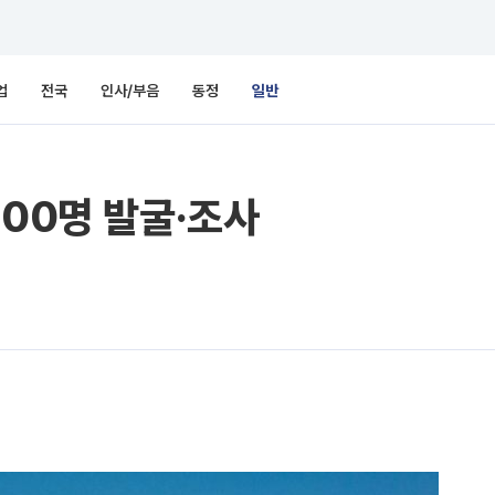
업
전국
인사/부음
동정
일반
000명 발굴·조사