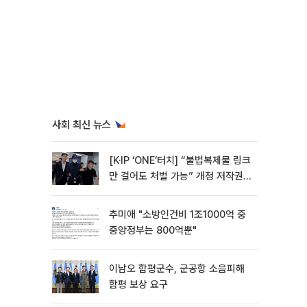
사회 최신 뉴스
[K·IP ‘ONE’터치] “불법복제물 링크
만 걸어도 처벌 가능” 개정 저작권
법 어떻게 바뀌었나
추미애 "소방인건비 1조1000억 중
중앙정부는 800억뿐"
이남오 함평군수, 군공항 소음피해
함평 보상 요구