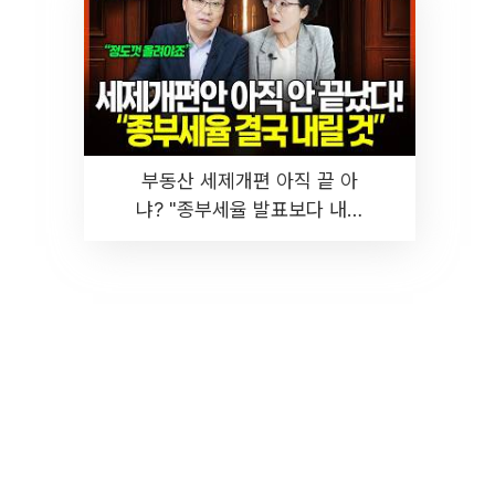
부동산 세제개편 아직 끝 아
냐? "종부세율 발표보다 내릴
것" 장기거주·양도세 전망 I 집
땅지성 I 김인만, 진미윤