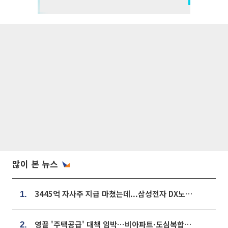
많이 본 뉴스
3445억 자사주 지급 마쳤는데...삼성전자 DX노조, 뒤늦은 '떼쓰기 집회'
1.
영끌 '주택공급' 대책 임박⋯비아파트·도심복합까지 총동원
2.