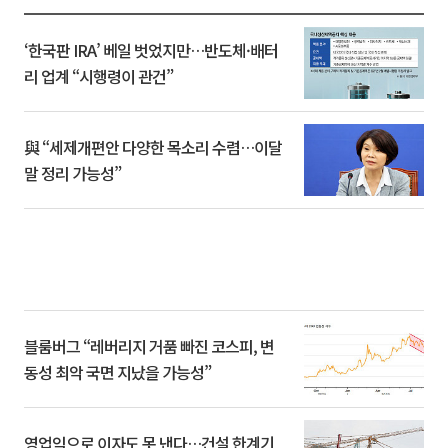
‘한국판 IRA’ 베일 벗었지만…반도체·배터
리 업계 “시행령이 관건”
與 “세제개편안 다양한 목소리 수렴…이달
말 정리 가능성”
블룸버그 “레버리지 거품 빠진 코스피, 변
동성 최악 국면 지났을 가능성”
영업익으로 이자도 못 낸다…건설 한계기