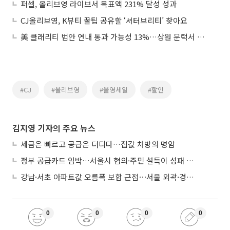
퍼셀, 올리브영 라이브서 목표액 231% 달성 성과
CJ올리브영, K뷰티 꿀팁 공유할 ‘셔터브리티’ 찾아요
美 클래리티 법안 연내 통과 가능성 13%…상원 문턱서 제동
#CJ
#올리브영
#올영세일
#할인
김지영 기자의 주요 뉴스
세금은 빠르고 공급은 더디다…집값 처방의 명암
정부 공급카드 임박…서울시 협의·주민 설득이 성패 가른다
강남·서초 아파트값 오름폭 보합 근접⋯서울 외곽·경기 남부 중심 매수세
0
0
0
0