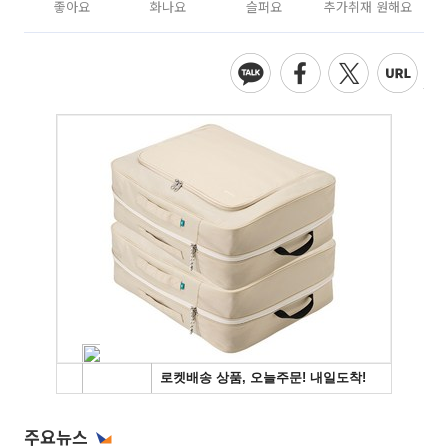
좋아요
화나요
슬퍼요
추가취재 원해요
주요뉴스