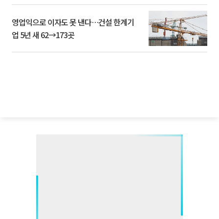
영업익으로 이자도 못 낸다…건설 한계기
업 5년 새 62→173곳