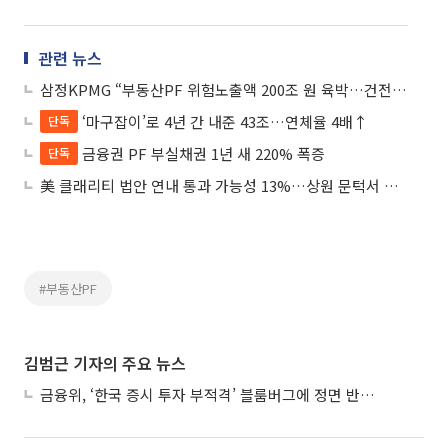
관련 뉴스
삼정KPMG “부동산PF 위험노출액 200조 원 육박…건전성 강화 방안 필요”
‘마구잡이’로 4년 간 내준 43조…연체율 4배↑
단독
금융권 PF 부실채권 1년 새 220% 폭증
단독
美 클래리티 법안 연내 통과 가능성 13%…상원 문턱서 제동
#부동산PF
김범근 기자의 주요 뉴스
금융위, ‘한국 증시 투자 부적격’ 블룸버그에 정면 반박…“근거 불분명”