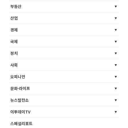
부동산
산업
경제
국제
정치
사회
오피니언
문화·라이프
뉴스발전소
이투데이TV
스페셜리포트