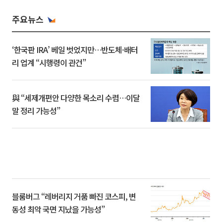
주요뉴스
‘한국판 IRA’ 베일 벗었지만…반도체·배터
리 업계 “시행령이 관건”
與 “세제개편안 다양한 목소리 수렴…이달
말 정리 가능성”
블룸버그 “레버리지 거품 빠진 코스피, 변
동성 최악 국면 지났을 가능성”