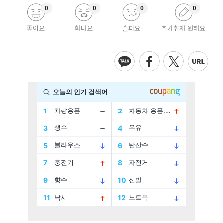
0
0
0
0
좋아요
화나요
슬퍼요
추가취재 원해요