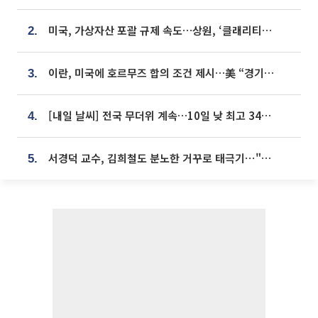
미국, 가상자산 포괄 규제 속도…상원, ‘클래리티법’ 9월 절차투표 추진
2.
이란, 미국에 호르무즈 합의 조건 제시…美 “경기 아직 안 끝나” [종합]
3.
[내일 날씨] 전국 무더위 계속…10일 낮 최고 34도 육박
4.
서경덕 교수, 김희철도 분노한 거꾸로 태극기⋯"엉터리는 아냐, 아쉬울 뿐"
5.