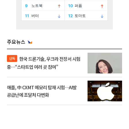
주요뉴스
한국 드론기술, 우크라 전장서 시험
단독
중…“스타트업 여러 곳 참여”
애플, 中 CXMT 메모리 탑재 시험…AI발
공급난에 조달처 다변화