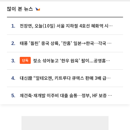
많이 본 뉴스
전장연, 오늘(10일) 서울 지하철 4호선 혜화역 시위…1호선 용산역 무정차
1.
태풍 '돌핀' 중국 상륙, '찬홈' 일본→한국…각국 기상청 예상 경로는?
2.
젖소 섞어놓고 ‘한우 원육’ 팔이...공영홈쇼핑 표기·검증 구멍
단독
3.
대신證 “알테오젠, 키트루다 큐렉스 판매 3배 급증…목표가 41만원 상향”
4.
재건축·재개발 이주비 대출 숨통…정부, HF 보증 신설 추진
5.