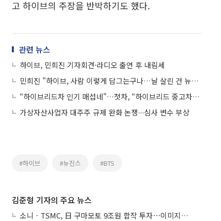
고 하이브의 주장을 반박하기도 했다.
관련 뉴스
하이브, 민희진 기자회견·라디오 출연 후 내림세
민희진 "하이브, 사람 이렇게 담그는구나…날 살린 건 뉴진스"
“하이브리드차 인기 매섭네”…첫차, “하이브리드 중고차 실구매 문의 52% 늘어”
가상자산사업자 대주주 규제 완화 논쟁∙∙∙심사 변수 부상
#하이브
#뉴진스
#BTS
김준형 기자의 주요 뉴스
소니ㆍTSMC, 日 구마모토 9조원 합작 투자⋯이미지 센서 반도체 양산