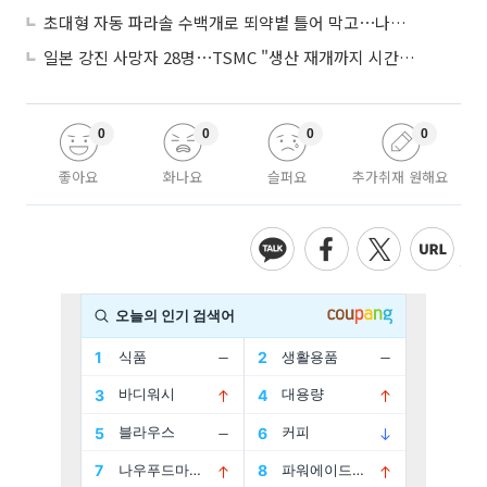
초대형 자동 파라솔 수백개로 뙤약볕 틀어 막고⋯나라별 폭염 생존법
일본 강진 사망자 28명⋯TSMC "생산 재개까지 시간 필요해"
0
0
0
0
좋아요
화나요
슬퍼요
추가취재 원해요