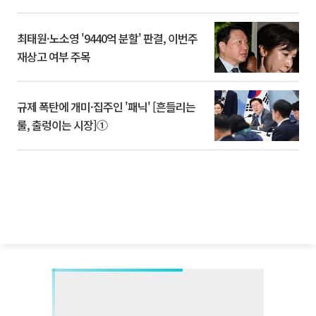
최태원·노소영 '9440억 분할' 판결, 이번주
재상고 여부 주목
규제 폭탄에 개미·집주인 '패닉' [흔들리는
룰, 출렁이는 시장]①