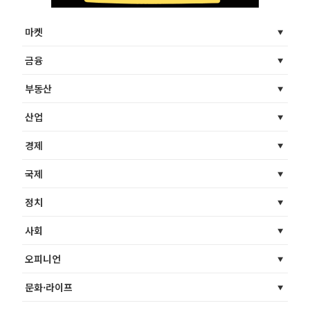
마켓
금융
부동산
산업
경제
국제
정치
사회
오피니언
문화·라이프