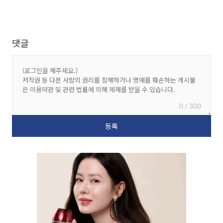
댓글
0 / 300