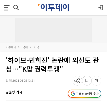
이투데이
국제
미국
'하이브-민희진' 논란에 외신도 관
심…"K팝 권력투쟁"
입력 2024-04-26 13:21
김준형 기자
구글 선호매체 추가