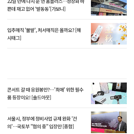
22일 만에 다시 문 연 홈플러스…정상화 바
쁜데 재고 없어 ‘발동동’[가보니]
입추매직 '불발', 처서매직은 올까요? [해
시태그]
콘서트 갈 때 응원봉만?⋯'최애' 위한 필수
품 등장이오! [솔드아웃]
서울시, 정부에 정비사업 규제 완화 '건
의'⋯국토부 "협의 중" 입장만 [종합]