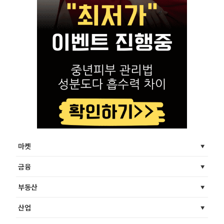
마켓
금융
부동산
산업