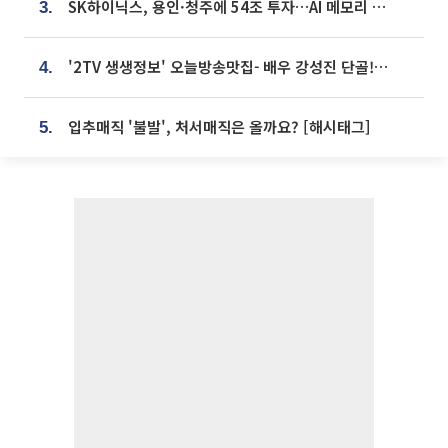
SK하이닉스, 용인·청주에 54조 투자…AI 메모리 생산기지 키운다
3.
'2TV 생생정보' 오늘방송맛집- 배우 강성진 단골! 쌀국수ㆍ푸팟퐁 커리 맛집 '블○○○'
4.
입추매직 '불발', 처서매직은 올까요? [해시태그]
5.