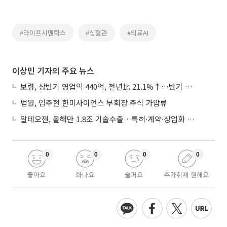
#라이프시맨틱스
#심혈관
#의료AI
이상민 기자의 주요 뉴스
보령, 상반기 영업익 440억, 전년比 21.1%↑…반기 역대 최대
법원, 임주현 한미사이언스 부회장 주식 가압류
알테오젠, 올해만 1.8조 기술수출…특허·계약·상업화 ‘삼박자’
0
0
0
0
좋아요
화나요
슬퍼요
추가취재 원해요