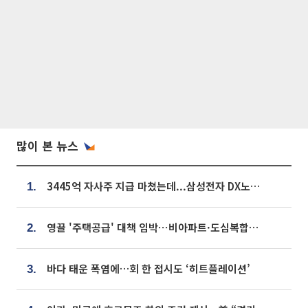
많이 본 뉴스
3445억 자사주 지급 마쳤는데...삼성전자 DX노조, 뒤늦은 '떼쓰기 집회'
1.
영끌 '주택공급' 대책 임박⋯비아파트·도심복합까지 총동원
2.
바다 태운 폭염에…회 한 접시도 ‘히트플레이션’
3.