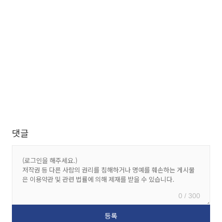
댓글
0 / 300