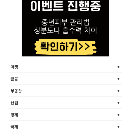
마켓
금융
부동산
산업
경제
국제