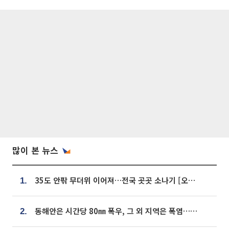
많이 본 뉴스
35도 안팎 무더위 이어져…전국 곳곳 소나기 [오늘 날씨]
1.
동해안은 시간당 80㎜ 폭우, 그 외 지역은 폭염…‘극과 극 날씨’
2.