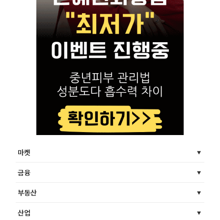
마켓
금융
부동산
산업