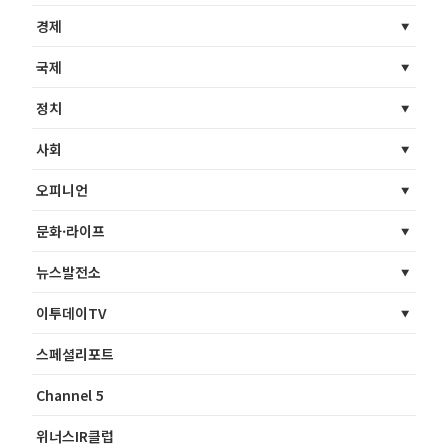
경제
국제
정치
사회
오피니언
문화·라이프
뉴스발전소
이투데이TV
스페셜리포트
Channel 5
위너스IR클럽