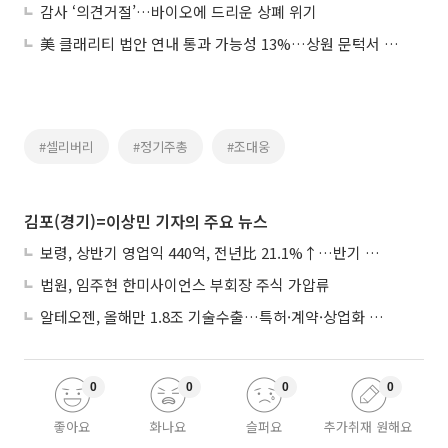
감사 ‘의견거절’…바이오에 드리운 상폐 위기
美 클래리티 법안 연내 통과 가능성 13%…상원 문턱서 제동
#셀리버리
#정기주총
#조대웅
김포(경기)=이상민 기자의 주요 뉴스
보령, 상반기 영업익 440억, 전년比 21.1%↑…반기 역대 최대
법원, 임주현 한미사이언스 부회장 주식 가압류
알테오젠, 올해만 1.8조 기술수출…특허·계약·상업화 ‘삼박자’
0
0
0
0
좋아요
화나요
슬퍼요
추가취재 원해요