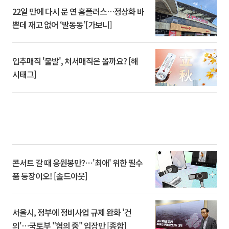
22일 만에 다시 문 연 홈플러스…정상화 바
쁜데 재고 없어 ‘발동동’[가보니]
입추매직 '불발', 처서매직은 올까요? [해
시태그]
콘서트 갈 때 응원봉만?⋯'최애' 위한 필수
품 등장이오! [솔드아웃]
서울시, 정부에 정비사업 규제 완화 '건
의'⋯국토부 "협의 중" 입장만 [종합]