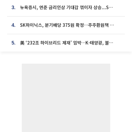
뉴욕증시, 연준 금리인상 기대감 꺾이자 상승...S&P500 사상 최고치 [종합]
3.
SK하이닉스, 분기배당 375원 확정…주주환원책 9월로 앞당겨 발표
4.
美 ‘232조 하이브리드 제재’ 임박…K-태양광, 불확실성 털고 날개 다나
5.