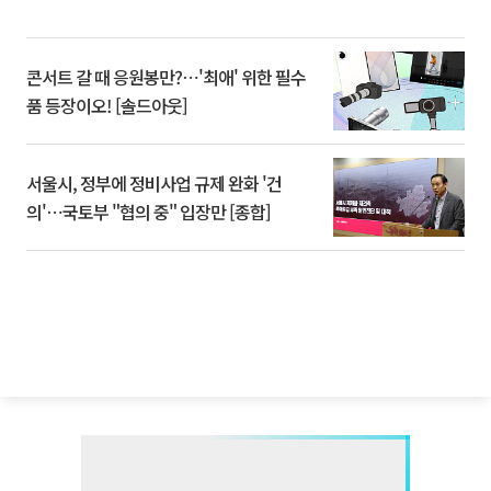
콘서트 갈 때 응원봉만?⋯'최애' 위한 필수
품 등장이오! [솔드아웃]
서울시, 정부에 정비사업 규제 완화 '건
의'⋯국토부 "협의 중" 입장만 [종합]