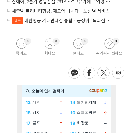
진에어, 2분기 영업손실 731억…“고유가에 수익성 악화”
새출발 트리니티항공, 재도약 나선다…노선별 서비스 차별화
대한항공 기내면세점 통합…공정위 “독과점 여부 따진다”
단독
0
0
0
0
좋아요
화나요
슬퍼요
추가취재 원해요