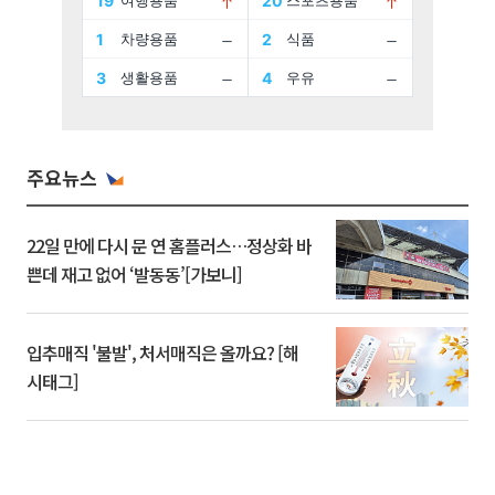
주요뉴스
22일 만에 다시 문 연 홈플러스…정상화 바
쁜데 재고 없어 ‘발동동’[가보니]
입추매직 '불발', 처서매직은 올까요? [해
시태그]