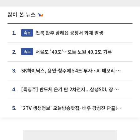
많이 본 뉴스
전북 완주 삼례읍 공장서 화재 발생
속보
1.
서울도 '40도'…오늘 노원 40.2도 기록
속보
2.
SK하이닉스, 용인·청주에 54조 투자…AI 메모리 생산기지 키운다
3.
[특징주] 반도체 온기 탄 2차전지...삼성SDI, 장 초반 7% 넘게 껑충
4.
'2TV 생생정보' 오늘방송맛집- 배우 강성진 단골! 쌀국수ㆍ푸팟퐁 커리 맛집 '블○○○'
5.