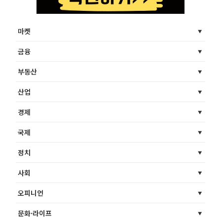
마켓
금융
부동산
산업
경제
국제
정치
사회
오피니언
문화·라이프