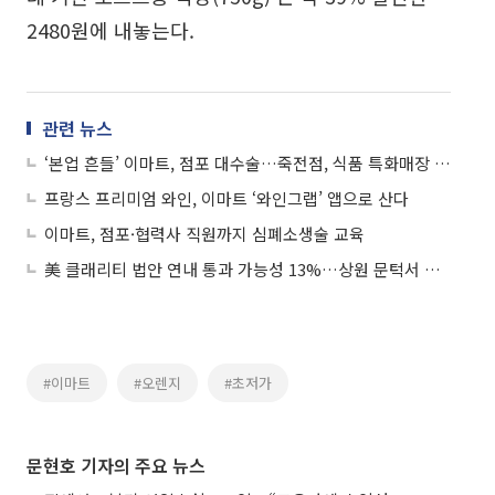
2480원에 내놓는다.
관련 뉴스
‘본업 흔들’ 이마트, 점포 대수술…죽전점, 식품 특화매장 탈바꿈
프랑스 프리미엄 와인, 이마트 ‘와인그랩’ 앱으로 산다
이마트, 점포·협력사 직원까지 심폐소생술 교육
美 클래리티 법안 연내 통과 가능성 13%…상원 문턱서 제동
#이마트
#오렌지
#초저가
문현호 기자의 주요 뉴스