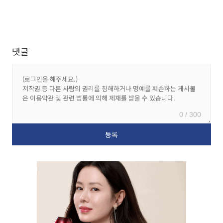
댓글
0 / 300