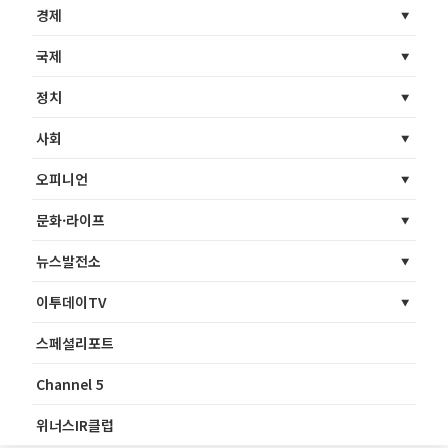
경제
국제
정치
사회
오피니언
문화·라이프
뉴스발전소
이투데이TV
스페셜리포트
Channel 5
위너스IR클럽