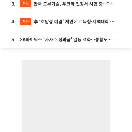
한국 드론기술, 우크라 전장서 시험 중…“스타트업 여러 곳 참여”
단독
3.
李 ‘호남형 대입’ 제안에 교육청·지역대학 서·논술형 입시 연계 '착수'
단독
4.
SK하이닉스 ‘자사주 성과급’ 갈등 격화…통합노조 출범 움직임
5.