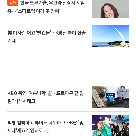
한국 드론기술, 우크라 전장서 시험
단독
중…“스타트업 여러 곳 참여”
美 미사일 재고 ‘빨간불’…K방산 북미 진출
기대
KBO 폭염 '여름방학' 끝…프로야구 갈 길
멀다 [해시태그]
빅뱅 컴백하고 튜이드 데뷔하고⋯K팝 '몇
세대'세요? [엔터로그]