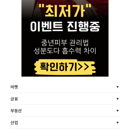
마켓
금융
부동산
산업