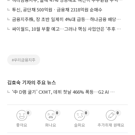
투신, 공단채 500억원ㆍ금융채 2318억원 순매수
금융지주株, 장 초반 일제히 4%대 급등…하나금융 배당수익률 5.7%
싸이월드, 10월 부활 예고…그러나 핵심 사업안은 ‘추후 공개’
#우리금융지주
김효숙 기자의 주요 뉴스
‘中 D램 굴기’ CXMT, 데뷔 첫날 466% 폭등…G2 AI 패권 ‘쩐의 전쟁’
0
0
0
0
좋아요
화나요
슬퍼요
추가취재 원해요