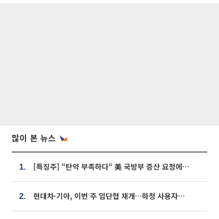
많이 본 뉴스
[특징주] “탄약 부족하다“ 美 국방부 증산 요청에⋯국내 방산주 급등세
1.
현대차·기아, 이번 주 임단협 재개…하청 사용자성 재심도 ‘변수’
2.