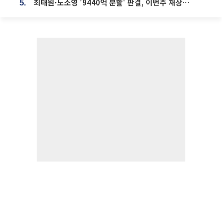
최태원·노소영 '9440억 분할' 판결, 이번주 재상고 여부 주목
5.