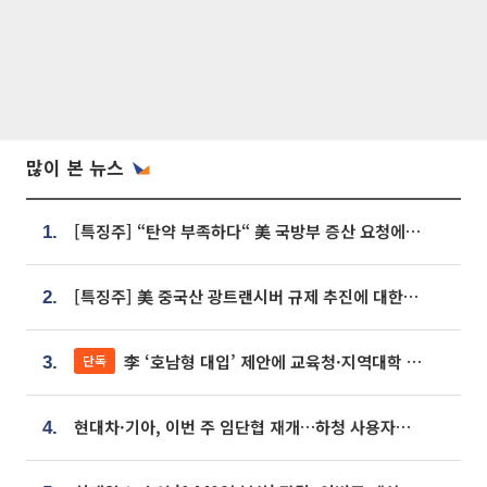
많이 본 뉴스
[특징주] “탄약 부족하다“ 美 국방부 증산 요청에⋯국내 방산주 급등세
1.
[특징주] 美 중국산 광트랜시버 규제 추진에 대한광통신 등 광통신株 강세
2.
李 ‘호남형 대입’ 제안에 교육청·지역대학 서·논술형 입시 연계 '착수'
단독
3.
현대차·기아, 이번 주 임단협 재개…하청 사용자성 재심도 ‘변수’
4.