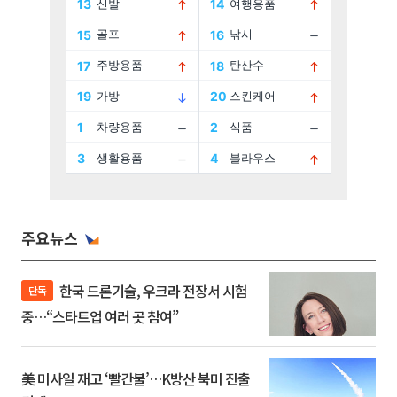
주요뉴스
한국 드론기술, 우크라 전장서 시험
단독
중…“스타트업 여러 곳 참여”
美 미사일 재고 ‘빨간불’…K방산 북미 진출