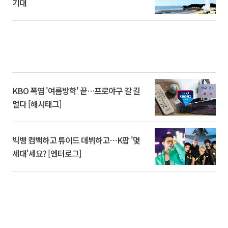
기대
KBO 폭염 '여름방학' 끝…프로야구 갈 길
멀다 [해시태그]
빅뱅 컴백하고 튜이드 데뷔하고⋯K팝 '몇
세대'세요? [엔터로그]