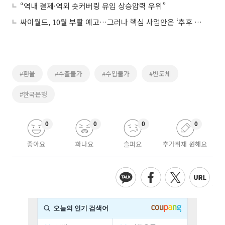
“역내 결제·역외 숏커버링 유입 상승압력 우위”
싸이월드, 10월 부활 예고…그러나 핵심 사업안은 ‘추후 공개’
#환율
#수출물가
#수입물가
#반도체
#한국은행
0
0
0
0
좋아요
화나요
슬퍼요
추가취재 원해요