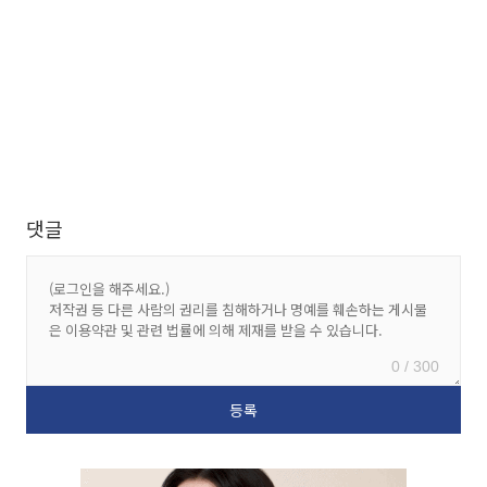
댓글
0 / 300