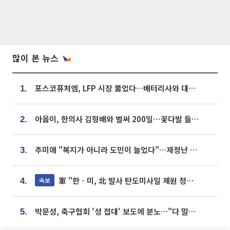
많이 본 뉴스
포스코퓨처엠, LFP 시장 뚫었다…배터리사와 대규모 장기 공급 합의
1.
아옳이, 한의사 김형배와 벌써 200일⋯꽃다발 들고 "프러포즈 아냐"
2.
추미애 "복지가 아니라 도민이 늘었다"…재정난 책임론 정면돌파
3.
軍 "한ㆍ미, 北 발사 탄도미사일 제원 정밀분석 중"
속보
4.
박문성, 축구협회 '성 접대' 보도에 분노…"다 말아먹으려고 작정했나"
5.