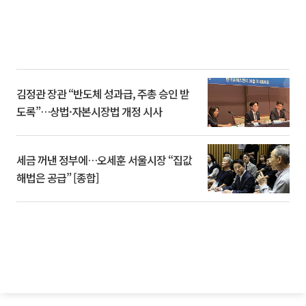
김정관 장관 “반도체 성과급, 주총 승인 받
도록”…상법·자본시장법 개정 시사
세금 꺼낸 정부에…오세훈 서울시장 “집값
해법은 공급” [종합]