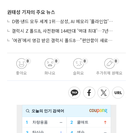
권태성 기자의 주요 뉴스
D램·낸드 모두 세계 1위…삼성, AI 메모리 '풀라인업'으로 승부
갤럭시 Z 폴드8, 사전판매 144만대 '역대 최대'…7년만에 갤노트10 기록 넘어
'여권'에서 영감 받은 갤럭시 폴드8…"편안함이 새로운 디자인 경쟁력"
0
0
0
0
좋아요
화나요
슬퍼요
추가취재 원해요