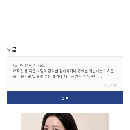
댓글
0 / 300