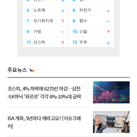
주요뉴스
코스피, 4% 하락에 6270선 마감…삼전
·SK하닉 '와르르' 각각 6%·10%대 급락
ISA 계좌, 5년마다 깨라고요? [이슈크래
커]