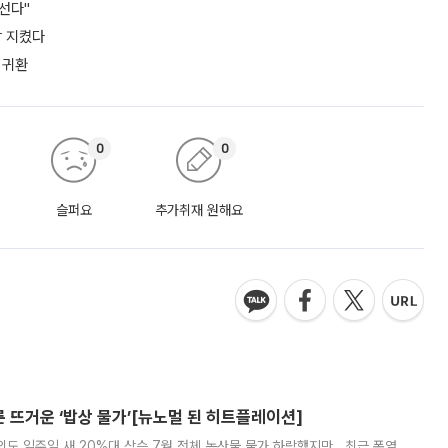
선다"
장 지켰다
 귀환
0
0
슬퍼요
추가취재 원해요
른 뜨거운 ‘밥상 물가’[뉴노멀 된 히트플레이션]
도 일주일 새 20%대 상승 7월 전체 농산물 물가 하락했지만...최근 폭염