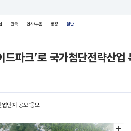
업
전국
인사/부음
동정
일반
이드파크’로 국가첨단전략산업 특
산업단지 공모’응모