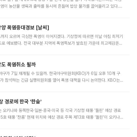
폭염이 농산물 생육과 출하를 동시에 흔들며 밥상 물가를 끌어올리고 있다.
 아니라 오이와 참외, 브로콜리 가격까지 일주일 새 두 자릿수로 뛰었다.
양 폭염중대경보 [날씨]
도까지 오르며 극심한 폭염이 이어지겠다. 기상청에 따르면 이날 아침 최저기
39도로 예보됐다. 전국 대부분 지역에 폭염특보가 발효된 가운데 최고체감온도
. 특히 폭염중대경보가 발표된 서울과 인천 강화ㆍ인천 북부ㆍ인천 남부, 경
말도 폭염취소 될까
구가 7일 재개될 수 있을까. 한국야구위원회(KBO)가 6일 오후 10개 구
 참석하는 긴급 실행위원회를 열어 폭염 대책을 다시 논의한다. KBO는
서 관람객과 선수단의 안전 위험 상황이 발생했다”며 5∼6일 예정됐던
상 경로에 한국 '한숨'
치는 오키나와 동쪽한국·일본·중국·미국 등 각국 기상청 태풍 '돌핀' 예상 경로
5호 태풍 '찬홈' 현재 위치와 예상 경로 주목 제13호 태풍 ‘돌핀’이 오키나와
 제15호 태풍 ‘찬홈’이 새로 발생했다. 한국과 일본뿐 아니라 중국