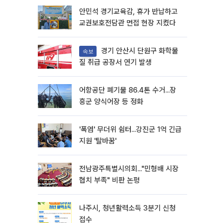
안민석 경기교육감, 휴가 반납하고
교권보호전담관 면접 현장 지켰다
경기 안산시 단원구 화학물
속보
질 취급 공장서 연기 발생
어항공단 폐기물 86.4톤 수거...장
흥군 양식어장 등 정화
'폭염' 무더위 쉼터...강진군 1억 긴급
지원 '탈바꿈'
전남광주특별시의회..."민형배 시장
협치 부족" 비판 논평
나주시, 청년활력소득 3분기 신청
접수