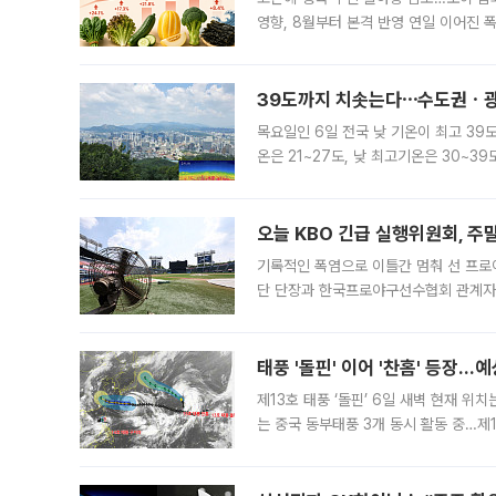
영향, 8월부터 본격 반영 연일 이어진 
고온에 취약한 시금치와 상추 등 잎채소뿐
39도까지 치솟는다⋯수도권ㆍ광
목요일인 6일 전국 낮 기온이 최고 39
온은 21~27도, 낮 최고기온은 30~
는 35도 안팎까지 올라 매우 무덥겠다
기
오늘 KBO 긴급 실행위원회, 주
기록적인 폭염으로 이틀간 멈춰 선 프로야
단 단장과 한국프로야구선수협회 관계자가
5일 “최근 전국적으로 폭염이 지속되면
KBO리그와
태풍 '돌핀' 이어 '찬홈' 등장…예
제13호 태풍 ‘돌핀’ 6일 새벽 현재 위
는 중국 동부태풍 3개 동시 활동 중…제1
를 향해 서진하는 가운데 북서태평양에서는