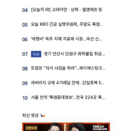
[오늘의 IR] 고려아연ㆍ심텍ㆍ엘앤에프 등
04
오늘 KBO 긴급 실행위원회, 주말도 폭염취소 될까
05
‘레켐비’ 독주 치매 치료제 시장…국산 신약 등장하나
06
경기 안산시 단원구 화학물질 취급 공장서 연기 발생
07
속보
트럼프 “자석 사업을 하라”…제이에스링크, 비중국 영구자석 공급망 구축 속도
08
레버리지 규제 4거래일 만에…단일종목 ETF 거래대금 '13분의 1' 급감
09
서울 전역 '폭염중대경보'…전국 224곳 폭염특보
10
최신 영상