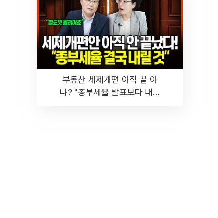
부동산 세제개편 아직 끝 아
냐? "종부세율 발표보다 내릴
것" 장기거주·양도세 전망 I 집
땅지성 I 김인만, 진미윤