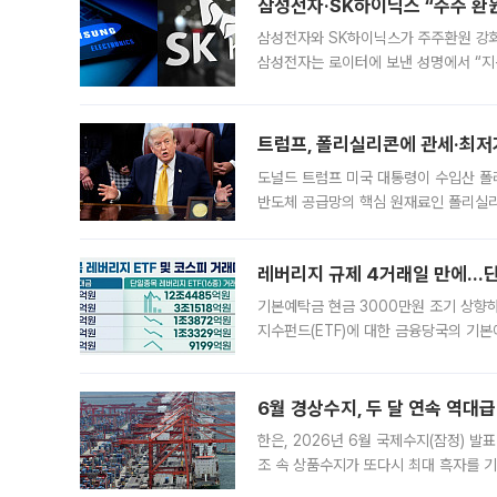
삼성전자·SK하이닉스 “주주 환원
삼성전자와 SK하이닉스가 주주환원 강화 방안 마련에 나설
삼성전자는 로이터에 보낸 성명에서 “지
트럼프, 폴리실리콘에 관세·최저
도널드 트럼프 미국 대통령이 수입산 
반도체 공급망의 핵심 원재료인 폴리실리
로 한국 기업에 미칠 영향에도 관심이 
레버리지 규제 4거래일 만에…단일
기본예탁금 현금 3000만원 조기 상향하
지수펀드(ETF)에 대한 금융당국의 기본
13분의 1수준으로 급감했다. 6일 한국
한 가운데
6월 경상수지, 두 달 연속 역대급
한은, 2026년 6월 국제수지(잠정) 발
조 속 상품수지가 또다시 최대 흑자를 
다. 한국은행이 6일 발표한 '2026년 