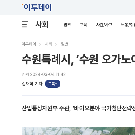
사회
법조
교육
사건/사고
노동/취
이투데이
사회
일반
수원특례시, ‘수원 오가노
입력 2024-03-04 11:42
김재학 기자
구독
산업통상자원부 주관, ‘바이오분야 국가첨단전략