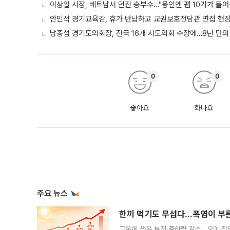
이상일 시장, 베트남서 던진 승부수…"용인엔 팹 10기가 들어
안민석 경기교육감, 휴가 반납하고 교권보호전담관 면접 현
남종섭 경기도의회장, 전국 16개 시도의회 수장에…8년 만의
0
0
좋아요
화나요
주요 뉴스
한끼 먹기도 무섭다...폭염이 부
고온에 생육 부진·출하량 감소…오이·참외