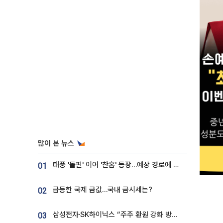
많이 본 뉴스
태풍 '돌핀' 이어 '찬홈' 등장…예상 경로에 한국 '한숨'
01
급등한 국제 금값…국내 금시세는?
02
삼성전자·SK하이닉스 “주주 환원 강화 방안 마련”
03