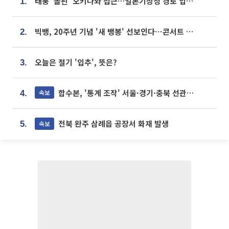
태풍 '돌핀' 오키나와 접근…일본기상청 경로 업데이트
1.
빅뱅, 20주년 기념 '새 뱅봉' 선보인다⋯콘서트 앞두고 팝업 개최
2.
오늘은 절기 '입추', 뜻은?
3.
합수본, '통계 조작' 서울·경기·충북 선관위 등 추가 압수수색
속보
4.
전북 완주 삼례읍 공장서 화재 발생
속보
5.