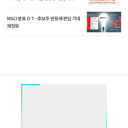
환]
MSCI 발표 D-7…후보주 반등에 편입 기대
재점화