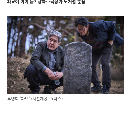
파묘에 이어 듄2 상륙…극장가 모처럼 훈풍
▲영화 '파묘' (사진제공=쇼박스)