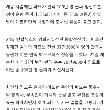
개봉 사흘째인 파묘가 관객 100만 명 돌파 청신호를
켜며 순항 중이다. 파묘에 이어 듄: 파트 2(듄2)가 잇
달아 개봉하면서 극장가에 모처럼 훈풍이 불고 있다.
24일 연합뉴스와 영화관입장권 통합전산망에 따르면
장재현 감독의 파묘는 전날 37만3000여 명의 관객을
동원해 이틀 연속 박스오피스 정상을 지켰다. 22일 개
봉한 이 영화의 누적 관객 수는 70만9000여 명으로
이날 중 100만 명 돌파가 확실시된다.
최민식·김고은·유해진·이도현 주연의 파묘는 풍수사
와 장의사, 무속인이 거액의 돈을 받고 부잣집 조상의
묘를 파헤치면서 겪게 되는 무서운 일들을 그렸다. 검
은 사제들(2015)과 사바하(2019)에 이은 장 감독의