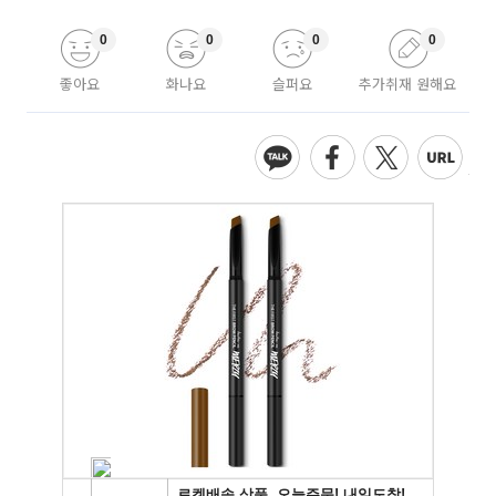
0
0
0
0
좋아요
화나요
슬퍼요
추가취재 원해요