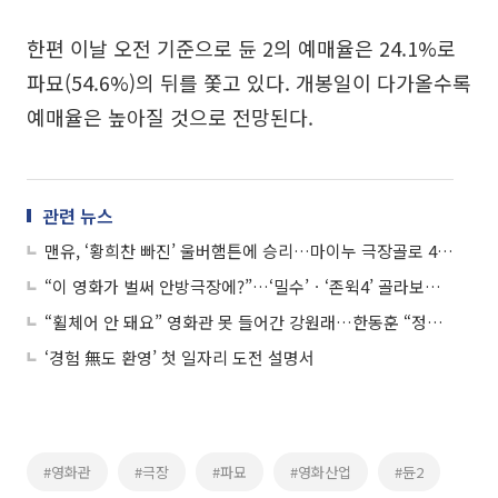
한편 이날 오전 기준으로 듄 2의 예매율은 24.1%로
파묘(54.6%)의 뒤를 쫓고 있다. 개봉일이 다가올수록
예매율은 높아질 것으로 전망된다.
관련 뉴스
맨유, ‘황희찬 빠진’ 울버햄튼에 승리…마이누 극장골로 4-3 신승
“이 영화가 벌써 안방극장에?”…‘밀수’ㆍ‘존윅4’ 골라보는 설 TV 특선영화
“휠체어 안 돼요” 영화관 못 들어간 강원래…한동훈 “정부와 시행령 개정 추진”
‘경험 無도 환영’ 첫 일자리 도전 설명서
#영화관
#극장
#파묘
#영화산업
#듄2