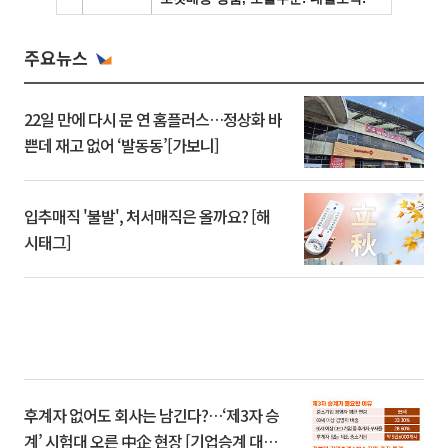
주요뉴스
22일 만에 다시 문 연 홈플러스…정상화 바
쁜데 재고 없어 ‘발동동’[가보니]
입추매직 '불발', 처서매직은 올까요? [해
시태그]
후계자 없어도 회사는 남긴다?…‘제3자 승
계’ 시험대 오른 中企 현장 [기업승계 대전