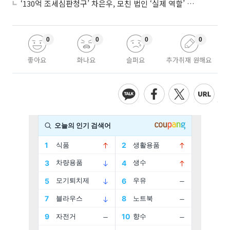
‘130억 조세심판청구’ 차은우, 모친 법인 ‘실제 역할’ 다툴 듯
0
0
0
0
좋아요
화나요
슬퍼요
추가취재 원해요