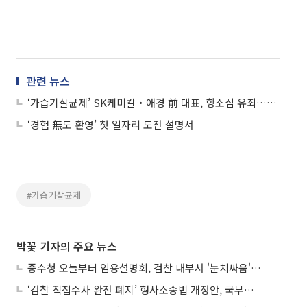
관련 뉴스
‘가습기살균제’ SK케미칼‧애경 前 대표, 항소심 유죄…1심 무죄 뒤집혀
‘경험 無도 환영’ 첫 일자리 도전 설명서
#가습기살균제
박꽃 기자의 주요 뉴스
중수청 오늘부터 임용설명회, 검찰 내부서 '눈치싸움' 기류변화도
‘검찰 직접수사 완전 폐지’ 형사소송법 개정안, 국무회의 통과