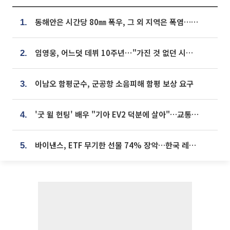
동해안은 시간당 80㎜ 폭우, 그 외 지역은 폭염…‘극과 극 날씨’
1.
임영웅, 어느덧 데뷔 10주년⋯"가진 것 없던 시절, 내 앞엔 20명의 팬뿐"
2.
이남오 함평군수, 군공항 소음피해 함평 보상 요구
3.
'굿 윌 헌팅' 배우 "기아 EV2 덕분에 살아"…교통사고 후 안전성 극찬
4.
바이낸스, ETF 무기한 선물 74% 장악…한국 레버리지 ETF 거래 급증 [e가상자산]
5.