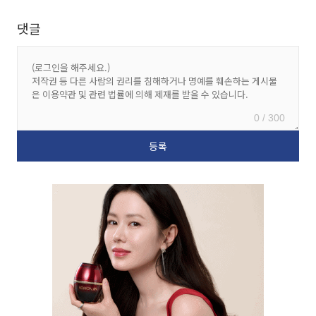
댓글
0 / 300