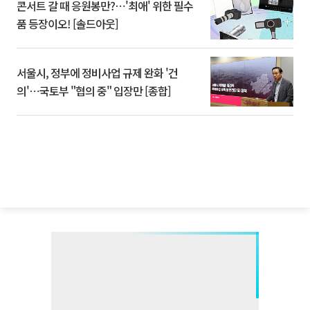
콘서트 갈 때 응원봉만?⋯'최애' 위한 필수
품 등장이오! [솔드아웃]
서울시, 정부에 정비사업 규제 완화 '건
의'⋯국토부 "협의 중" 입장만 [종합]