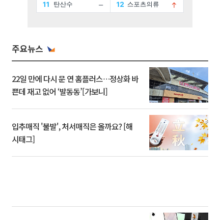
주요뉴스
22일 만에 다시 문 연 홈플러스…정상화 바
쁜데 재고 없어 ‘발동동’[가보니]
입추매직 '불발', 처서매직은 올까요? [해
시태그]