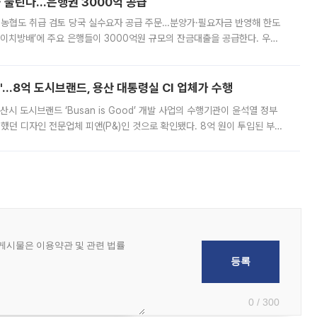
 풀린다…은행권 3000억 공급
리·농협도 취급 검토 당국 실수요자 공급 주문…분양가·필요자금 반영해 한도
에이치방배’에 주요 은행들이 3000억원 규모의 잔금대출을 공급한다. 우리
하고 있어 향후 공급 규모가 늘어날 전망이다. 7일 금융권에 따르면 KB국
od'…8억 도시브랜드, 용산 대통령실 CI 업체가 수행
시 도시브랜드 ‘Busan is Good’ 개발 사업의 수행기관이 윤석열 정부
여했던 디자인 전문업체 피앤(P&)인 것으로 확인됐다. 8억 원이 투입된 부산
 부족과 디자인 정체성 논란에 휩싸였던 만큼, 사업 선정 과정과 결과물에
0 / 300