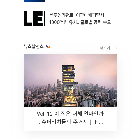
블루엘리펀트, 어펄마캐피탈서
1000억원 유치…글로벌 공략 속도
뉴스발전소
Vol. 12 이 집은 대체 얼마일까
: 슈퍼리치들의 주거지 [THE
RARE]