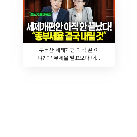
부동산 세제개편 아직 끝 아
냐? "종부세율 발표보다 내릴
것" 장기거주·양도세 전망 I 집
땅지성 I 김인만, 진미윤