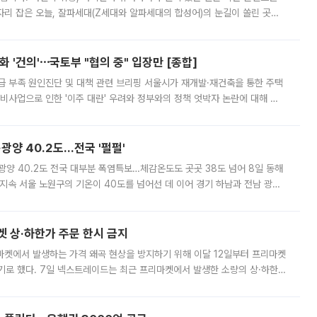
'가 자리 잡은 오늘, 잘파세대(Z세대와 알파세대의 합성어)의 눈길이 쏠린 곳은
리는 공연장. 응원봉만큼이나 눈에 띄는 게 있습니다. 공연이 시작되기
 '건의'⋯국토부 "협의 중" 입장만 [종합]
급 부족 원인진단 및 대책 관련 브리핑 서울시가 재개발·재건축을 통한 주택
비사업으로 인한 '이주 대란' 우려와 정부와의 정책 엇박자 논란에 대해 정
실장은 2031년까지 31만 가구 착공 목표에 차질이 없다는 입장이나,
·광양 40.2도…전국 '펄펄'
·광양 40.2도 전국 대부분 폭염특보…체감온도도 곳곳 38도 넘어 8일 동해
지속 서울 노원구의 기온이 40도를 넘어선 데 이어 경기 하남과 전남 광양
. 전국 대부분 지역에 폭염특보가 내려진 가운데 곳곳에서 39~40도 안팎
켓 상·하한가 주문 한시 금지
마켓에서 발생하는 가격 왜곡 현상을 방지하기 위해 이달 12일부터 프리마켓
기로 했다. 7일 넥스트레이드는 최근 프리마켓에서 발생한 소량의 상·하한
, 주문 오류로 인한 가격 급등락을 최소화하기 위한 비상 대응방안을 발표