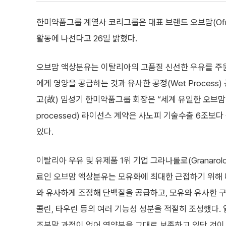
한미약품그룹 계열사 코리그룹은 대표 브랜드 오브맘(Of
활동에 나선다고 26일 밝혔다.
오브맘 액상분유는 이탈리아의 고품질 신선한 우유를 주원
에게 영양을 공급하는 것과 유사한 공정(Wet Process
고(故) 임성기 한미약품그룹 회장은 “세계 유일한 오브맘
processed) 라이선스 계약은 사노피 기술수출 6조보다
있다.
이탈리아 우유 및 유제품 1위 기업 그라나롤로(Granaro
료인 오브맘 액상분유는 모유화에 최대한 근접하기 위해 
와 유사하게 조정해 단백질을 공급하고, 모유와 유사한 구
콜린, 타우린 등의 여러 기능성 성분을 적절히 조성했다.
조분말 과정이 없어 영양분을 그대로 보존하고 있단 것이 