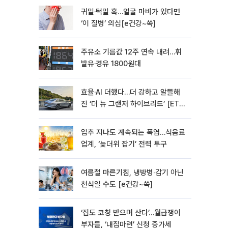
귀밑·턱밑 혹…얼굴 마비가 있다면
‘이 질병’ 의심[e건강~쏙]
주유소 기름값 12주 연속 내려…휘
발유·경유 1800원대
효율·AI 더했다…더 강하고 알뜰해
진 ‘더 뉴 그랜저 하이브리드’ [ET의
모빌리티]
입추 지나도 계속되는 폭염…식음료
업계, ‘늦더위 잡기’ 전력 투구
여름철 마른기침, 냉방병‧감기 아닌
천식일 수도 [e건강~쏙]
‘집도 코칭 받으며 산다’…월급쟁이
부자들, ‘내집마련’ 신청 증가세