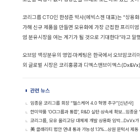
코리그룹 CTO인 한성준 박사(에빅스젠 대표)는 “상용화
가해 신규 제품을 만들면 모유화에 가장 근접한 프리미엄 
엄 분유시장을 여는 계기가 될 것으로 기대한다”라고 말했
오브맘 액상분유의 영업·마케팅은 한국에서 오브맘코리아
외 글로벌 시장은 코리홍콩과 디엑스앤브이엑스(Dx&Vx)
관련 뉴스
임종윤 코리그룹 회장 “헬스케어 4.0 혁명 추구”[신년사]
한미약품 ‘OCI그룹과 통합’, R&D 실탄‧상속세 확보…임종윤
코리그룹, 모유 올리고당 대체제 개발 상용화 임박…DxVx가
美 클래리티 법안 연내 통과 가능성 13%…상원 문턱서 제동