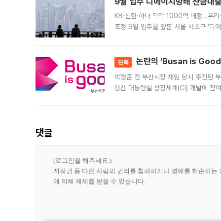
9월 입주 디에이치방배 잔금대출
KB·신한·하나 각각 1000억 배정…우
조정 9월 입주를 앞둔 서울 서초구 ‘디
은행과 NH농협은행도 대출 취급을 검토
민은행
논란의 'Busan is Go
단독
박형준 전 부산시장 재임 당시 추진된 부산
용산 대통령실 상징체계(CI) 개발에 참
도시브랜드 사업이 공개 이후 시민 공감
댓글