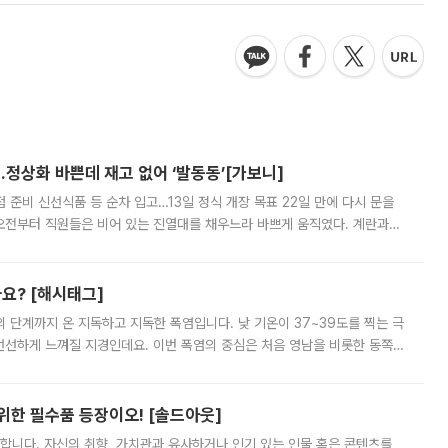
…정상화 바쁜데 재고 없어 ‘발동동’[가보니]
준비 신선식품 등 순차 입고…13일 정식 개장 목표 22일 만에 다시 문을
오전부터 직원들은 비어 있는 진열대를 채우느라 바쁘게 움직였다. 계란과
리를 잡기 시작했지만, 매장 곳곳엔 여전히 텅 빈 매대가 먼저 눈에 들어왔
까요? [해시태그]
’의 단계까지 온 지독하고 지독한 폭염입니다. 낮 기온이 37~39도를 찍는 극
 선선하게 느껴질 지경인데요. 이번 폭염의 중심은 처음 영남을 비롯한 동쪽
 북서풍이 산맥을 넘어 영남 쪽으로 내려오면서 뜨겁고 건조해졌는데요.
 위한 필수품 등장이오! [솔드아웃]
합니다. 자신의 취향, 가치관과 유사하거나 인기 있는 인물 혹은 콘텐츠를