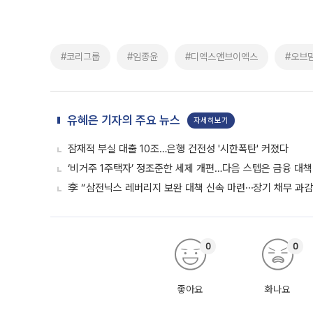
#코리그룹
#임종윤
#디엑스앤브이엑스
#오브
유혜은 기자의 주요 뉴스
자세히보기
잠재적 부실 대출 10조…은행 건전성 '시한폭탄' 커졌다
‘비거주 1주택자’ 정조준한 세제 개편…다음 스텝은 금융 대책
李 “삼전닉스 레버리지 보완 대책 신속 마련⋯장기 채무 과감히
0
0
좋아요
화나요