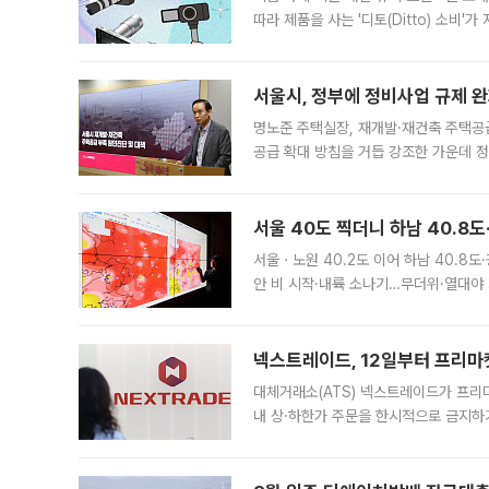
따라 제품을 사는 '디토(Ditto) 소비
어디일까요? 아이돌 콘서트 시작을 기다
서울시, 정부에 정비사업 규제 완화
명노준 주택실장, 재개발·재건축 주택공
공급 확대 방침을 거듭 강조한 가운데 정
면 반박하고 나섰다. 명노준 서울시 주택
서울 40도 찍더니 하남 40.8도
서울ㆍ노원 40.2도 이어 하남 40.8도
안 비 시작·내륙 소나기…무더위·열대야 
에서도 40도를 웃도는 기온이 관측됐다
의 극심한
넥스트레이드, 12일부터 프리마
대체거래소(ATS) 넥스트레이드가 프리
내 상·하한가 주문을 한시적으로 금지하
가 체결 사례와 관련해 설명자료를 내고