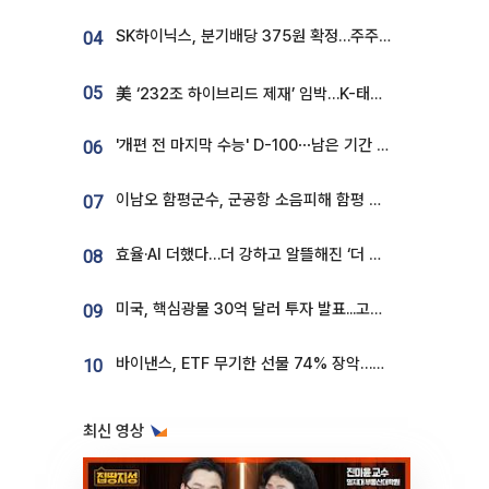
SK하이닉스, 분기배당 375원 확정…주주환원책 9월로 앞당겨 발표
04
05
美 ‘232조 하이브리드 제재’ 임박…K-태양광, 불확실성 털고 날개 다나
'개편 전 마지막 수능' D-100⋯남은 기간 성적 올릴 전략은
06
이남오 함평군수, 군공항 소음피해 함평 보상 요구
07
효율·AI 더했다…더 강하고 알뜰해진 ‘더 뉴 그랜저 하이브리드’ [ET의 모빌리티]
08
미국, 핵심광물 30억 달러 투자 발표...고려아연 대미투자 언급
09
바이낸스, ETF 무기한 선물 74% 장악…한국 레버리지 ETF 거래 급증 [e가상자산]
10
최신 영상