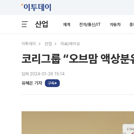
산업
재계
전자/통신/IT
자동차
중
이투데이
산업
의료/바이오
코리그룹 “오브맘 액상분유
입력 2024-01-26 15:14
유혜은 기자
구독