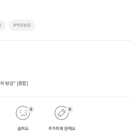
맘
#액상분유
 탕감” [종합]
0
0
슬퍼요
추가취재 원해요