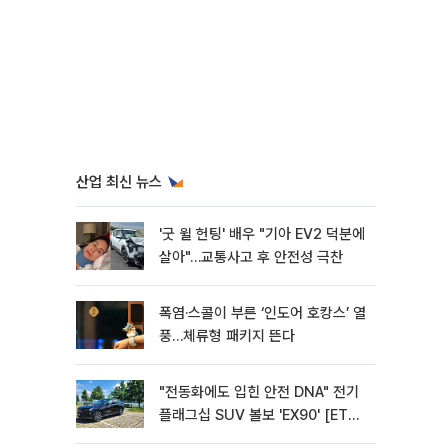
산업 최신 뉴스
'굿 윌 헌팅' 배우 "기아 EV2 덕분에
살아"…교통사고 후 안전성 극찬
폭염·스콜이 부른 ‘인도어 호캉스’ 열
풍…체류형 패키지 뜬다
"전동화에도 입힌 안전 DNA" 전기
플래그십 SUV 볼보 'EX90' [ET의
모빌리티]