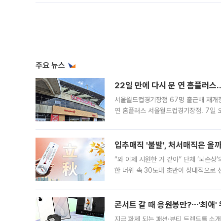
주요 뉴스
22일 만에 다시 문 연 홈플러스
서울월드컵경기장점 67명 출근해 재개점 
연 홈플러스 서울월드컵경기장점. 7일 
우유, 과일 같은 신선식품이 차근차근 자
입추매직 '불발', 처서매직은 올
“와 이제 시원한 거 같아” 단체 ‘뇌손상
한 더위 속 30도대 초반이 상대적으로
지역에 있었습니다. 7월 말에는 서풍과
콘서트 갈 때 응원봉만?⋯'최애'
지금 화제 되는 패션·뷰티 트렌드를 소개