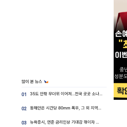
많이 본 뉴스
35도 안팎 무더위 이어져…전국 곳곳 소나기 [오늘 날씨]
01
동해안은 시간당 80㎜ 폭우, 그 외 지역은 폭염…‘극과 극 날씨’
02
뉴욕증시, 연준 금리인상 기대감 꺾이자 상승...S&P500 사상 최고치 [종합]
03