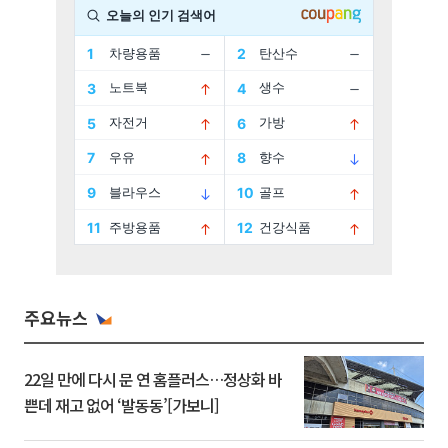
주요뉴스
22일 만에 다시 문 연 홈플러스…정상화 바
쁜데 재고 없어 ‘발동동’[가보니]