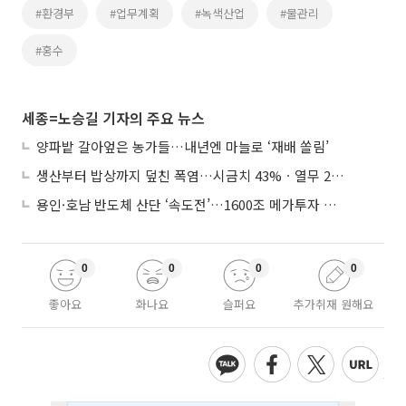
#환경부
#업무계획
#녹색산업
#물관리
#홍수
세종=노승길 기자의 주요 뉴스
양파밭 갈아엎은 농가들…내년엔 마늘로 ‘재배 쏠림’
생산부터 밥상까지 덮친 폭염…시금치 43%ㆍ열무 28% 급등
용인·호남 반도체 산단 ‘속도전’…1600조 메가투자 이행 총력
0
0
0
0
좋아요
화나요
슬퍼요
추가취재 원해요