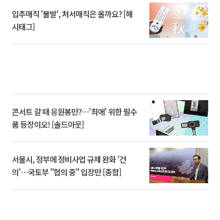
입추매직 '불발', 처서매직은 올까요? [해
시태그]
콘서트 갈 때 응원봉만?⋯'최애' 위한 필수
품 등장이오! [솔드아웃]
서울시, 정부에 정비사업 규제 완화 '건
의'⋯국토부 "협의 중" 입장만 [종합]