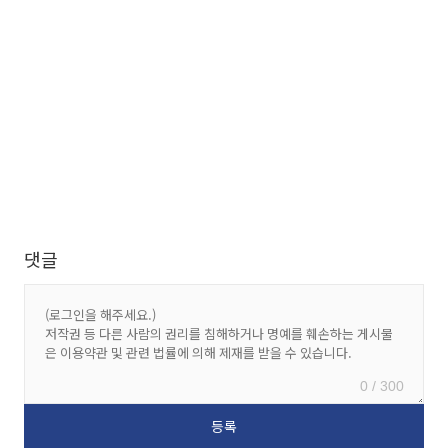
댓글
0 / 300