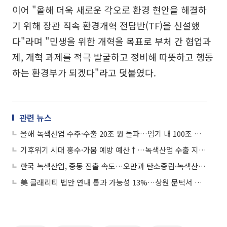
이어 "올해 더욱 새로운 각오로 환경 현안을 해결하
기 위해 장관 직속 환경개혁 전담반(TF)을 신설했
다"라며 "민생을 위한 개혁을 목표로 부처 간 협업과
제, 개혁 과제를 적극 발굴하고 정비해 따뜻하고 행동
하는 환경부가 되겠다"라고 덧붙였다.
관련 뉴스
올해 녹색산업 수주·수출 20조 원 돌파…임기 내 100조 달성 '청신호'
기후위기 시대 홍수·가뭄 예방 예산↑…녹색산업 수출 지원 펀드 도입
한국 녹색산업, 중동 진출 속도…오만과 탄소중립·녹색산업 촉진 MOU
美 클래리티 법안 연내 통과 가능성 13%…상원 문턱서 제동