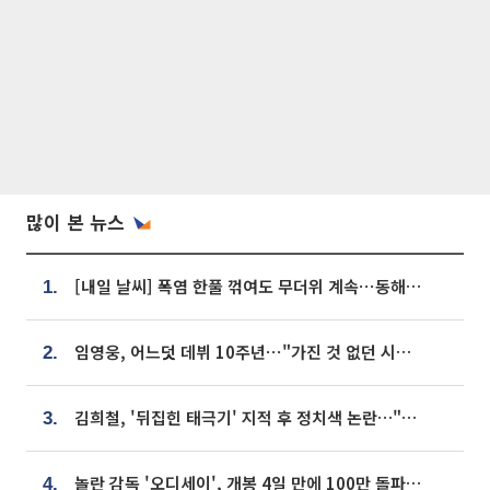
많이 본 뉴스
[내일 날씨] 폭염 한풀 꺾여도 무더위 계속⋯동해안 이틀 연속 비
1.
임영웅, 어느덧 데뷔 10주년⋯"가진 것 없던 시절, 내 앞엔 20명의 팬뿐"
2.
김희철, '뒤집힌 태극기' 지적 후 정치색 논란…"좌우 떠나 우리나라 국기"
3.
놀란 감독 '오디세이', 개봉 4일 만에 100만 돌파⋯'왕사남' 보다 빠르다
4.