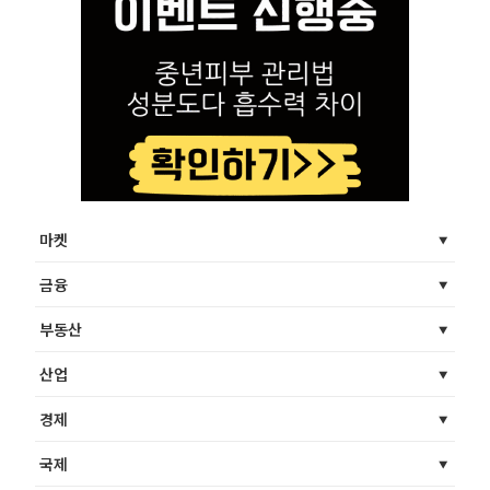
마켓
금융
부동산
산업
경제
국제