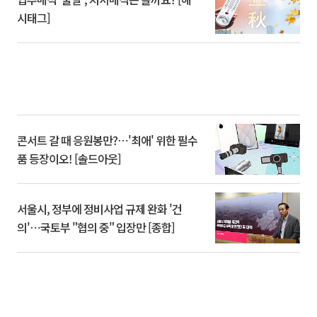
시태그]
콘서트 갈 때 응원봉만?⋯'최애' 위한 필수
품 등장이오! [솔드아웃]
서울시, 정부에 정비사업 규제 완화 '건
의'⋯국토부 "협의 중" 입장만 [종합]