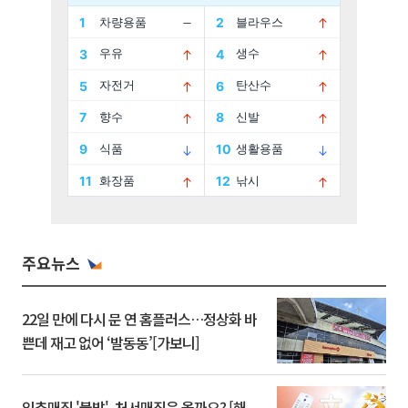
주요뉴스
22일 만에 다시 문 연 홈플러스…정상화 바
쁜데 재고 없어 ‘발동동’[가보니]
입추매직 '불발', 처서매직은 올까요? [해