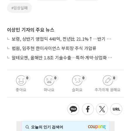
#임상실패
이상민 기자의 주요 뉴스
보령, 상반기 영업익 440억, 전년比 21.1%↑…반기 역대 최대
법원, 임주현 한미사이언스 부회장 주식 가압류
알테오젠, 올해만 1.8조 기술수출…특허·계약·상업화 ‘삼박자’
0
0
0
0
좋아요
화나요
슬퍼요
추가취재 원해요