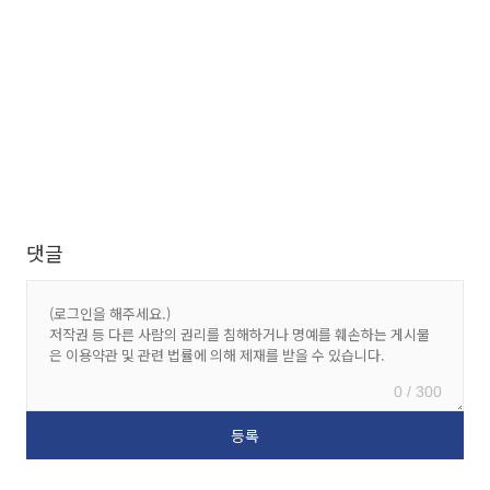
댓글
0 / 300