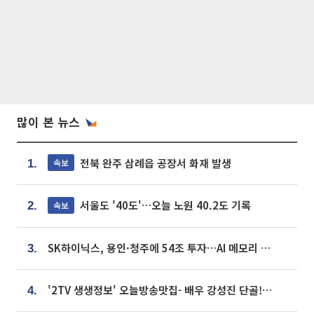
많이 본 뉴스
전북 완주 삼례읍 공장서 화재 발생
속보
1.
서울도 '40도'…오늘 노원 40.2도 기록
속보
2.
SK하이닉스, 용인·청주에 54조 투자…AI 메모리 생산기지 키운다
3.
'2TV 생생정보' 오늘방송맛집- 배우 강성진 단골! 쌀국수ㆍ푸팟퐁 커리 맛집 '블○○○'
4.