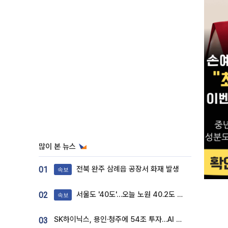
많이 본 뉴스
전북 완주 삼례읍 공장서 화재 발생
01
속보
서울도 '40도'…오늘 노원 40.2도 기록
02
속보
SK하이닉스, 용인·청주에 54조 투자…AI 메모리 생산기지 키운다
03