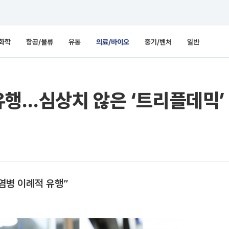
화학
항공/물류
유통
의료/바이오
중기/벤처
일반
유행…심상치 않은 ‘트리플데믹’
염병 이례적 유행”