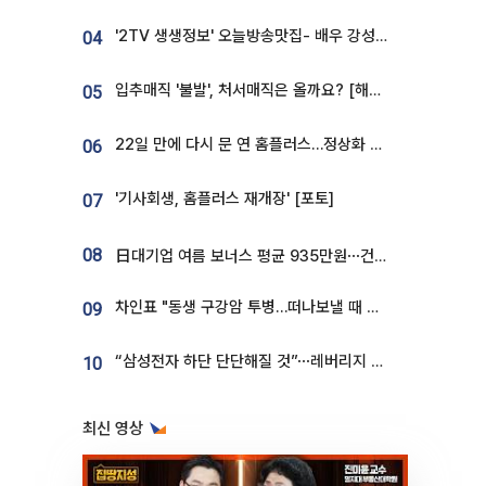
'2TV 생생정보' 오늘방송맛집- 배우 강성진 단골! 쌀국수ㆍ푸팟퐁 커리 맛집 '블○○○'
04
입추매직 '불발', 처서매직은 올까요? [해시태그]
05
22일 만에 다시 문 연 홈플러스…정상화 바쁜데 재고 없어 ‘발동동’[가보니]
06
'기사회생, 홈플러스 재개장' [포토]
07
08
日대기업 여름 보너스 평균 935만원⋯건설회사 1800만 넘어
차인표 "동생 구강암 투병…떠나보낼 때 가장 힘들었다”
09
“삼성전자 하단 단단해질 것”⋯레버리지 규제에 쏠림 완화 [찐코노미]
10
최신 영상