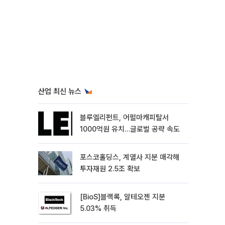
산업 최신 뉴스
블루엘리펀트, 어펄마캐피탈서
1000억원 유치…글로벌 공략 속도
포스코홀딩스, 계열사 지분 매각해
투자재원 2.5조 확보
[BioS]블랙록, 알테오젠 지분
5.03% 취득