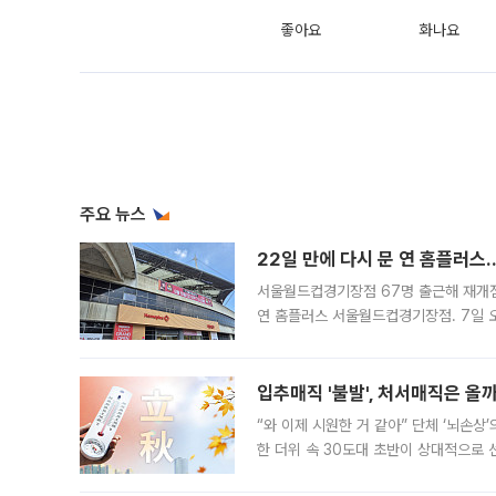
좋아요
화나요
주요 뉴스
22일 만에 다시 문 연 홈플러스
서울월드컵경기장점 67명 출근해 재개점 
연 홈플러스 서울월드컵경기장점. 7일 
우유, 과일 같은 신선식품이 차근차근 자
입추매직 '불발', 처서매직은 올
“와 이제 시원한 거 같아” 단체 ‘뇌손상
한 더위 속 30도대 초반이 상대적으로
지역에 있었습니다. 7월 말에는 서풍과