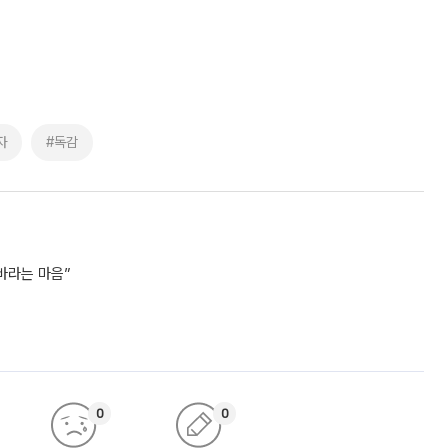
자
#독감
바라는 마음”
0
0