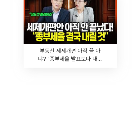
부동산 세제개편 아직 끝 아
냐? "종부세율 발표보다 내릴
것" 장기거주·양도세 전망 I 집
땅지성 I 김인만, 진미윤