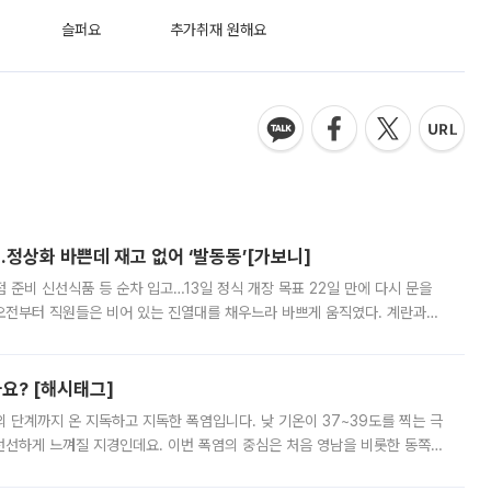
슬퍼요
추가취재 원해요
…정상화 바쁜데 재고 없어 ‘발동동’[가보니]
준비 신선식품 등 순차 입고…13일 정식 개장 목표 22일 만에 다시 문을
오전부터 직원들은 비어 있는 진열대를 채우느라 바쁘게 움직였다. 계란과
리를 잡기 시작했지만, 매장 곳곳엔 여전히 텅 빈 매대가 먼저 눈에 들어왔
까요? [해시태그]
’의 단계까지 온 지독하고 지독한 폭염입니다. 낮 기온이 37~39도를 찍는 극
 선선하게 느껴질 지경인데요. 이번 폭염의 중심은 처음 영남을 비롯한 동쪽
 북서풍이 산맥을 넘어 영남 쪽으로 내려오면서 뜨겁고 건조해졌는데요.