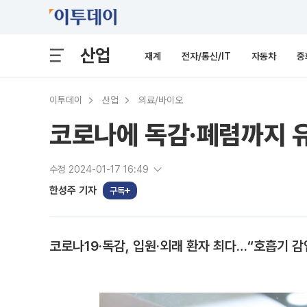
산업
재계
전자/통신/IT
자동차
중
이투데이
산업
의료/바이오
코로나에 독감·폐렴까지 
수정 2024-01-17 16:49
한성주 기자
구독
코로나19·독감, 입원·외래 환자 최다…“호흡기 감