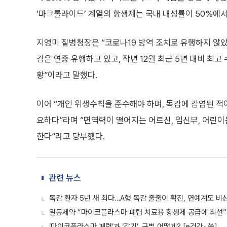
‘마크롤라이드’ 계열의 항생제는 국내 내성률이 50%에서 
지영미 질병청장은 “코로나19 방역 조치로 유행하지 않
감은 연중 유행하고 있고, 작년 12월 최근 5년 대비 최
황”이라고 말했다.
이어 “개인 위생수칙을 준수해야 하며, 독감에 감염된 
요하다”라며 “면역력이 떨어지는 어르신, 임신부, 어린
한다”라고 당부했다.
관련 뉴스
독감 환자 5년 새 최다…A형 독감 줄줄이 확진, 연예계도 비
일동제약 “마이코플라스마 폐렴 치료용 항생제 공급에 최선”
‘마이코플라스마 폐렴’과 ‘감기’, 구별 어떻게? [e건강~쏙]