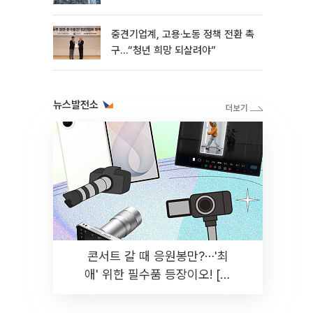
흑자 유지
중견기업계, 고용·노동 정책 전환 촉
구…“청년 희망 되살려야”
뉴스발전소
콘서트 갈 때 응원봉만?⋯'최
애' 위한 필수품 등장이오! [솔
드아웃]