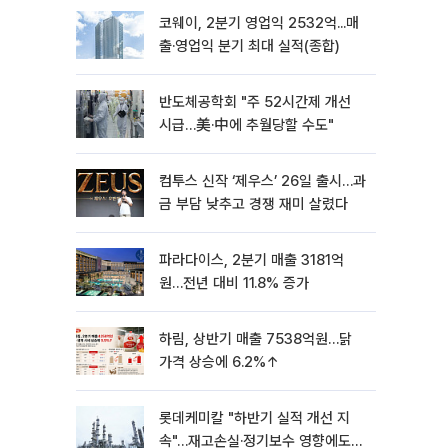
코웨이, 2분기 영업익 2532억...매
출·영업익 분기 최대 실적(종합)
반도체공학회 "주 52시간제 개선
시급…美·中에 추월당할 수도"
컴투스 신작 ‘제우스’ 26일 출시…과
금 부담 낮추고 경쟁 재미 살렸다
파라다이스, 2분기 매출 3181억
원…전년 대비 11.8% 증가
하림, 상반기 매출 7538억원…닭
가격 상승에 6.2%↑
롯데케미칼 "하반기 실적 개선 지
속"…재고손실·정기보수 영향에도