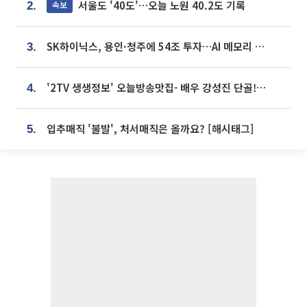
서울도 '40도'…오늘 노원 40.2도 기록
속보
2.
SK하이닉스, 용인·청주에 54조 투자…AI 메모리 생산기지 키운다
3.
'2TV 생생정보' 오늘방송맛집- 배우 강성진 단골! 쌀국수ㆍ푸팟퐁 커리 맛집 '블○○○'
4.
입추매직 '불발', 처서매직은 올까요? [해시태그]
5.