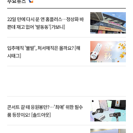
주요뉴스
22일 만에 다시 문 연 홈플러스…정상화 바
쁜데 재고 없어 ‘발동동’[가보니]
입추매직 '불발', 처서매직은 올까요? [해
시태그]
콘서트 갈 때 응원봉만?⋯'최애' 위한 필수
품 등장이오! [솔드아웃]