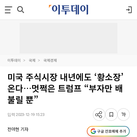
이투데이
국제
국제경제
미국 주식시장 내년에도 ‘황소장’
온다…멋쩍은 트럼프 “부자만 배
불릴 뿐”
입력 2023-12-19 15:23
전아현 기자
구글 선호매체 추가