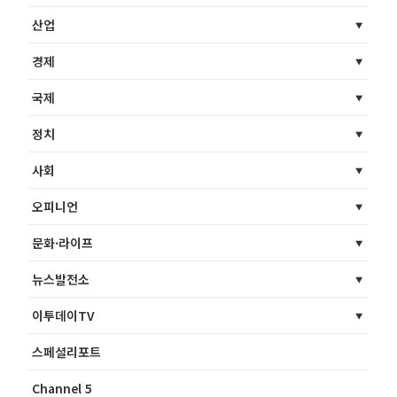
산업
경제
국제
정치
사회
오피니언
문화·라이프
뉴스발전소
이투데이TV
스페셜리포트
Channel 5