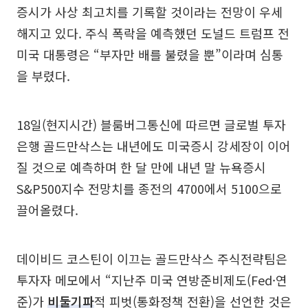
증시가 사상 최고치를 기록할 것이라는 전망이 우세
해지고 있다. 주식 폭락을 예측했던 도널드 트럼프 전
미국 대통령은 “부자만 배를 불렸을 뿐”이라며 심통
을 부렸다.
18일(현지시간) 블룸버그통신에 따르면 글로벌 투자
은행 골드만삭스는 내년에도 미국증시 강세장이 이어
질 것으로 예측하며 한 달 만에 내년 말 뉴욕증시
S&P500지수 전망치를 종전의 4700에서 5100으로
끌어올렸다.
데이비드 코스틴이 이끄는 골드만삭스 주식전략팀은
투자자 메모에서 “지난주 미국 연방준비제도(Fed·연
준)가
비둘기파
적 피벗(통화정책 전환)을 선언한 것은