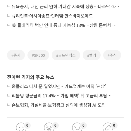
뉴욕증시, 내년 금리 인하 기대감 지속에 상승…나스닥 0.61%↑
큐리언트·아시아종묘·인터엠·한스바이오메드
美 클래리티 법안 연내 통과 가능성 13%…상원 문턱서 제동
#증시
#SP500
#골드만삭스
#랠리
#주식
전아현 기자의 주요 뉴스
홈플러스 다시 문 열었지만⋯카드업계는 아직 '관망'
리볼빙 평균금리 17.4%⋯‘가입 혜택’ 뒤 고금리 부담 주의
손보협회, 과실비율·보험광고 심의에 생성형 AI 도입 추진
0
0
0
0