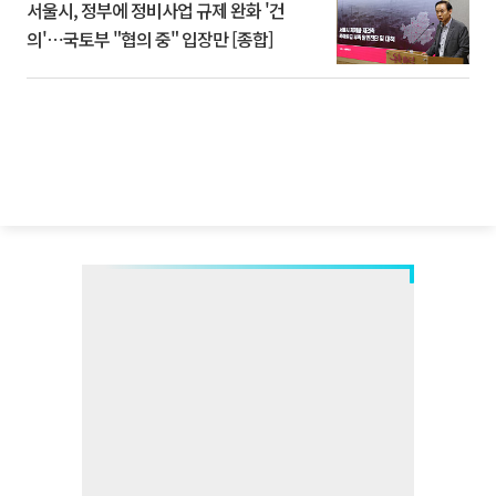
서울시, 정부에 정비사업 규제 완화 '건
의'⋯국토부 "협의 중" 입장만 [종합]