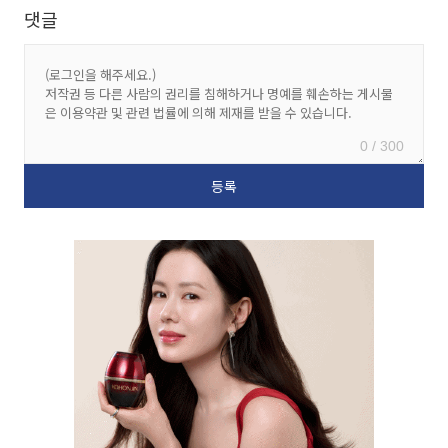
댓글
0 / 300