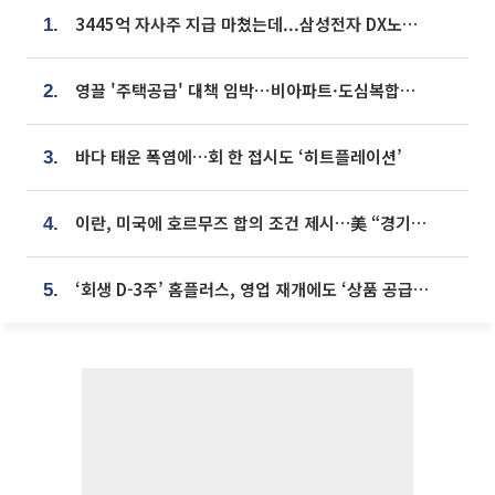
3445억 자사주 지급 마쳤는데...삼성전자 DX노조, 뒤늦은 '떼쓰기 집회'
1.
영끌 '주택공급' 대책 임박⋯비아파트·도심복합까지 총동원
2.
바다 태운 폭염에…회 한 접시도 ‘히트플레이션’
3.
이란, 미국에 호르무즈 합의 조건 제시…美 “경기 아직 안 끝나” [종합]
4.
‘회생 D-3주’ 홈플러스, 영업 재개에도 ‘상품 공급망’ 복구가 생존 관건
5.