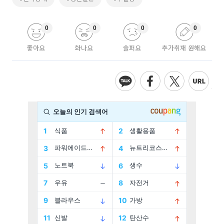
0
0
0
0
좋아요
화나요
슬퍼요
추가취재 원해요