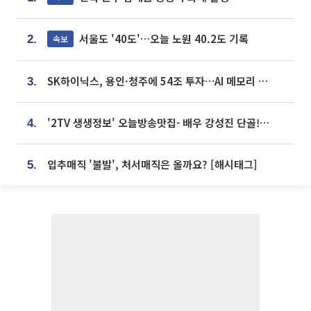
서울도 '40도'…오늘 노원 40.2도 기록
속보
2.
SK하이닉스, 용인·청주에 54조 투자…AI 메모리 생산기지 키운다
3.
'2TV 생생정보' 오늘방송맛집- 배우 강성진 단골! 쌀국수ㆍ푸팟퐁 커리 맛집 '블○○○'
4.
입추매직 '불발', 처서매직은 올까요? [해시태그]
5.