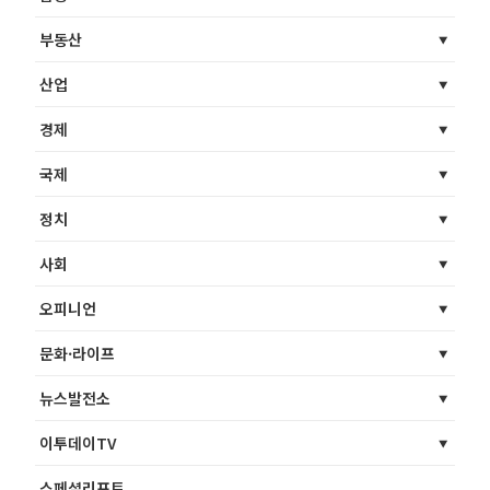
부동산
산업
경제
국제
정치
사회
오피니언
문화·라이프
뉴스발전소
이투데이TV
스페셜리포트