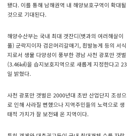
됐다. 이를 통해 남해권역 내 해양보호구역이 확대될
것으로 기대된다.
해양수산부는 국내 최대 갯잔디(볏과의 여러해살이
풀) 군락지이자 검은머리갈매기, 흰발농게 등의 서식
지로서 생물 다양성이 풍부한 경남 사천 광포만 갯벌
(3.46㎢)을 습지보호지역으로 새롭게 지정한다고 23
일 밝혔다.
사천 광포만 갯벌은 2000년대 초반 산업단지 조성으
로 인해 사라질 뻔했으나 지역주민들의 노력으로 생
태적 가치가 잘 보전돼 온 지역이다.
특히 갯게와 대추귀고둥이 국내 최대개체 수를 자랑