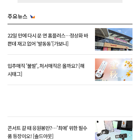
주요뉴스
22일 만에 다시 문 연 홈플러스…정상화 바
쁜데 재고 없어 ‘발동동’[가보니]
입추매직 '불발', 처서매직은 올까요? [해
시태그]
콘서트 갈 때 응원봉만?⋯'최애' 위한 필수
품 등장이오! [솔드아웃]