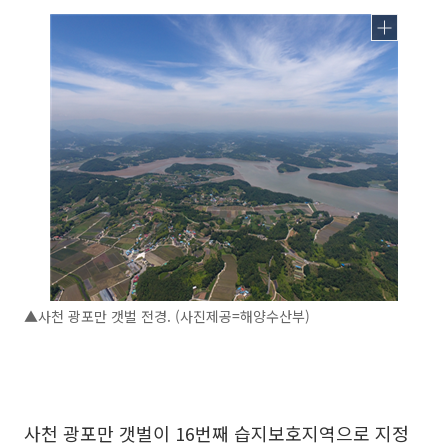
▲사천 광포만 갯벌 전경. (사진제공=해양수산부)
사천 광포만 갯벌이 16번째 습지보호지역으로 지정