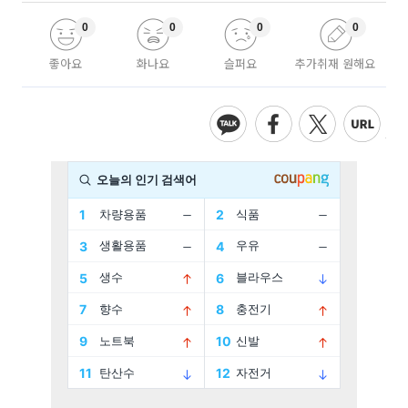
0
0
0
0
좋아요
화나요
슬퍼요
추가취재 원해요