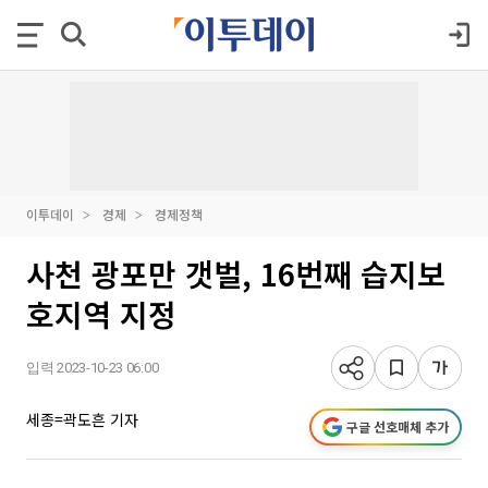
이투데이
경제
경제정책
사천 광포만 갯벌, 16번째 습지보
호지역 지정
입력 2023-10-23 06:00
세종=곽도흔 기자
구글 선호매체 추가