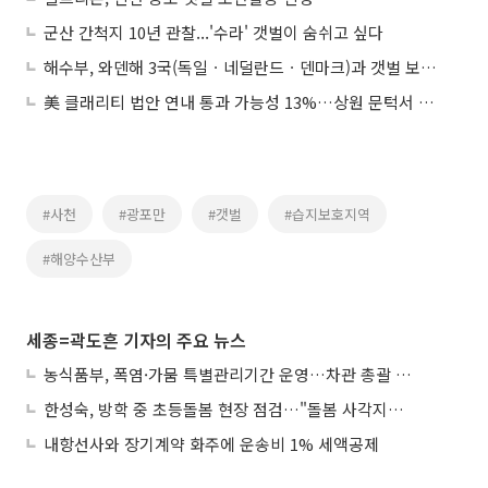
군산 간척지 10년 관찰...'수라' 갯벌이 숨쉬고 싶다
해수부, 와덴해 3국(독일ㆍ네덜란드ㆍ덴마크)과 갯벌 보전 협력 확대
美 클래리티 법안 연내 통과 가능성 13%…상원 문턱서 제동
#사천
#광포만
#갯벌
#습지보호지역
#해양수산부
세종=곽도흔 기자의 주요 뉴스
농식품부, 폭염·가뭄 특별관리기간 운영…차관 총괄 대응체계 격상
한성숙, 방학 중 초등돌봄 현장 점검…"돌봄 사각지대 없애야"
내항선사와 장기계약 화주에 운송비 1% 세액공제