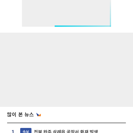
많이 본 뉴스
전북 완주 삼례읍 공장서 화재 발생
속보
1.