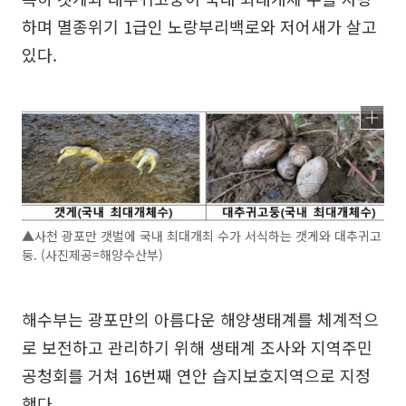
하며 멸종위기 1급인 노랑부리백로와 저어새가 살고
있다.
▲사천 광포만 갯벌에 국내 최대개최 수가 서식하는 갯게와 대추귀고
둥. (사진제공=해양수산부)
해수부는 광포만의 아름다운 해양생태계를 체계적으
로 보전하고 관리하기 위해 생태계 조사와 지역주민
공청회를 거쳐 16번째 연안 습지보호지역으로 지정
했다.