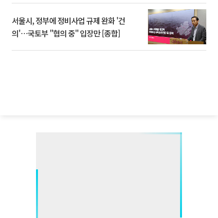
서울시, 정부에 정비사업 규제 완화 '건
의'⋯국토부 "협의 중" 입장만 [종합]