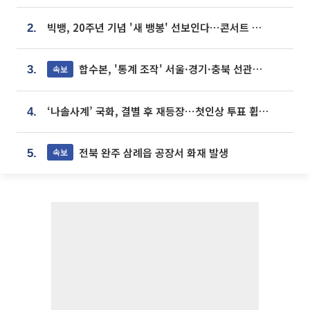
빅뱅, 20주년 기념 '새 뱅봉' 선보인다⋯콘서트 앞두고 팝업 개최
2.
합수본, '통계 조작' 서울·경기·충북 선관위 등 추가 압수수색
속보
3.
‘나솔사계’ 국화, 결별 후 재등장⋯첫인상 투표 휩쓸고 ‘인기녀’ 등극
4.
전북 완주 삼례읍 공장서 화재 발생
속보
5.