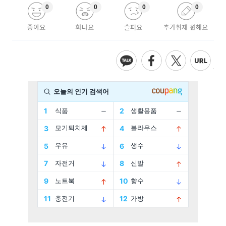
0
0
0
0
좋아요
화나요
슬퍼요
추가취재 원해요