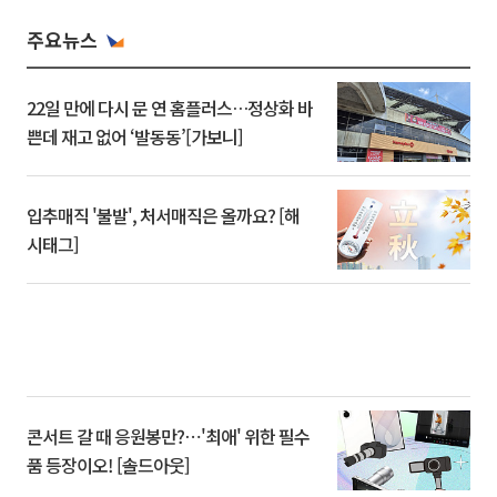
주요뉴스
22일 만에 다시 문 연 홈플러스…정상화 바
쁜데 재고 없어 ‘발동동’[가보니]
입추매직 '불발', 처서매직은 올까요? [해
시태그]
콘서트 갈 때 응원봉만?⋯'최애' 위한 필수
품 등장이오! [솔드아웃]