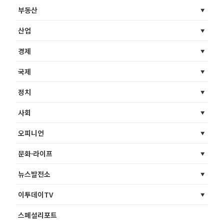
부동산
산업
경제
국제
정치
사회
오피니언
문화·라이프
뉴스발전소
이투데이TV
스페셜리포트