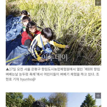
▲17일 오전 서울 은평구 향림도시농업체험원에서 열린 '제8회 향림
벼베는날 논두렁 축제'에서 어린이들이 벼베기 체험을 하고 있다. 조
현호 기자 hyunho@