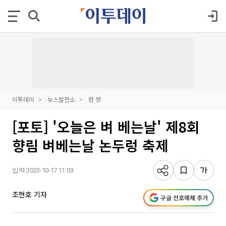
이투데이
뉴스발전소
한 컷
[포토] '오늘은 벼 베는날' 제8회
향림 벼베는날 논두렁 축제
입력 2023-10-17 11:03
조현호 기자
구글 선호매체 추가