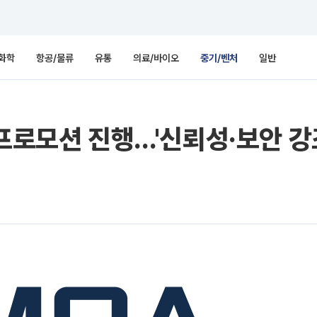
화학
항공/물류
유통
의료/바이오
중기/벤처
일반
 프로모션 진행…'신뢰성·보안 강