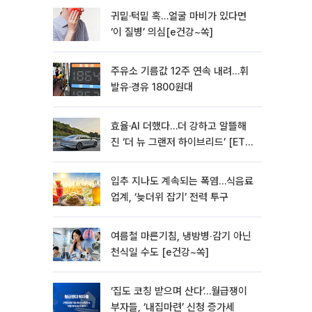
귀밑·턱밑 혹…얼굴 마비가 있다면
‘이 질병’ 의심[e건강~쏙]
주유소 기름값 12주 연속 내려…휘
발유·경유 1800원대
효율·AI 더했다…더 강하고 알뜰해
진 ‘더 뉴 그랜저 하이브리드’ [ET의
모빌리티]
입추 지나도 계속되는 폭염…식음료
업계, ‘늦더위 잡기’ 전력 투구
여름철 마른기침, 냉방병‧감기 아닌
천식일 수도 [e건강~쏙]
‘집도 코칭 받으며 산다’…월급쟁이
부자들, ‘내집마련’ 신청 증가세