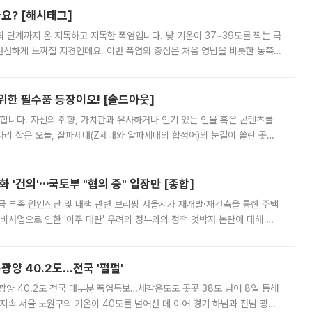
까요? [해시태그]
’의 단계까지 온 지독하고 지독한 폭염입니다. 낮 기온이 37~39도를 찍는 극
 선선하게 느껴질 지경인데요. 이번 폭염의 중심은 처음 영남을 비롯한 동쪽
 북서풍이 산맥을 넘어 영남 쪽으로 내려오면서 뜨겁고 건조해졌는데요.
 위한 필수품 등장이오! [솔드아웃]
합니다. 자신의 취향, 가치관과 유사하거나 인기 있는 인물 혹은 콘텐츠를
'가 자리 잡은 오늘, 잘파세대(Z세대와 알파세대의 합성어)의 눈길이 쏠린 곳은
리는 공연장. 응원봉만큼이나 눈에 띄는 게 있습니다. 공연이 시작되기
 '건의'⋯국토부 "협의 중" 입장만 [종합]
급 부족 원인진단 및 대책 관련 브리핑 서울시가 재개발·재건축을 통한 주택
비사업으로 인한 '이주 대란' 우려와 정부와의 정책 엇박자 논란에 대해 정
실장은 2031년까지 31만 가구 착공 목표에 차질이 없다는 입장이나,
·광양 40.2도…전국 '펄펄'
·광양 40.2도 전국 대부분 폭염특보…체감온도도 곳곳 38도 넘어 8일 동해
지속 서울 노원구의 기온이 40도를 넘어선 데 이어 경기 하남과 전남 광양