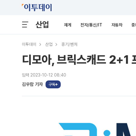
산업
재계
전자/통신/IT
자동차
중
이투데이
산업
중기/벤처
디모아, 브릭스캐드 2+1
입력 2023-10-12 08:40
김우람 기자
구독