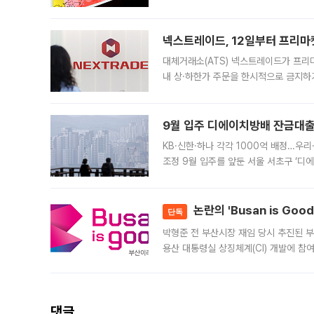
에서도 40도를 웃도는 기온이 관측됐다
의 극심한
넥스트레이드, 12일부터 프리마
대체거래소(ATS) 넥스트레이드가 프리
내 상·하한가 주문을 한시적으로 금지하
가 체결 사례와 관련해 설명자료를 내고
9월 입주 디에이치방배 잔금대출
KB·신한·하나 각각 1000억 배정…우
조정 9월 입주를 앞둔 서울 서초구 ‘디
은행과 NH농협은행도 대출 취급을 검토
민은행
논란의 'Busan is Go
단독
박형준 전 부산시장 재임 당시 추진된 부산
용산 대통령실 상징체계(CI) 개발에 참
도시브랜드 사업이 공개 이후 시민 공감
댓글