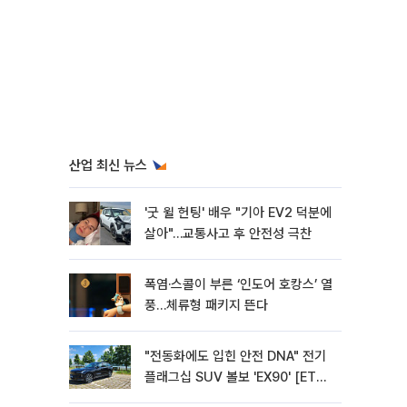
산업 최신 뉴스
'굿 윌 헌팅' 배우 "기아 EV2 덕분에
살아"…교통사고 후 안전성 극찬
폭염·스콜이 부른 ‘인도어 호캉스’ 열
풍…체류형 패키지 뜬다
"전동화에도 입힌 안전 DNA" 전기
플래그십 SUV 볼보 'EX90' [ET의
모빌리티]