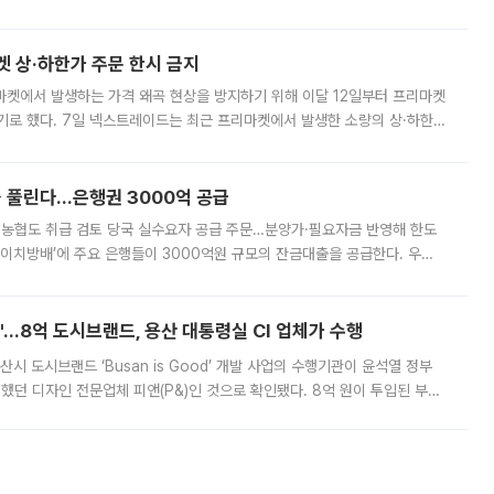
. 전국 대부분 지역에 폭염특보가 내려진 가운데 곳곳에서 39~40도 안팎
켓 상·하한가 주문 한시 금지
마켓에서 발생하는 가격 왜곡 현상을 방지하기 위해 이달 12일부터 프리마켓
기로 했다. 7일 넥스트레이드는 최근 프리마켓에서 발생한 소량의 상·하한
, 주문 오류로 인한 가격 급등락을 최소화하기 위한 비상 대응방안을 발표
 풀린다…은행권 3000억 공급
리·농협도 취급 검토 당국 실수요자 공급 주문…분양가·필요자금 반영해 한도
에이치방배’에 주요 은행들이 3000억원 규모의 잔금대출을 공급한다. 우리
하고 있어 향후 공급 규모가 늘어날 전망이다. 7일 금융권에 따르면 KB국
od'…8억 도시브랜드, 용산 대통령실 CI 업체가 수행
시 도시브랜드 ‘Busan is Good’ 개발 사업의 수행기관이 윤석열 정부
여했던 디자인 전문업체 피앤(P&)인 것으로 확인됐다. 8억 원이 투입된 부산
 부족과 디자인 정체성 논란에 휩싸였던 만큼, 사업 선정 과정과 결과물에