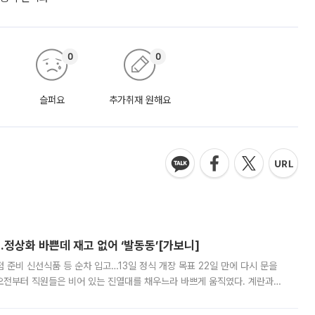
0
0
슬퍼요
추가취재 원해요
…정상화 바쁜데 재고 없어 ‘발동동’[가보니]
준비 신선식품 등 순차 입고…13일 정식 개장 목표 22일 만에 다시 문을
오전부터 직원들은 비어 있는 진열대를 채우느라 바쁘게 움직였다. 계란과
리를 잡기 시작했지만, 매장 곳곳엔 여전히 텅 빈 매대가 먼저 눈에 들어왔