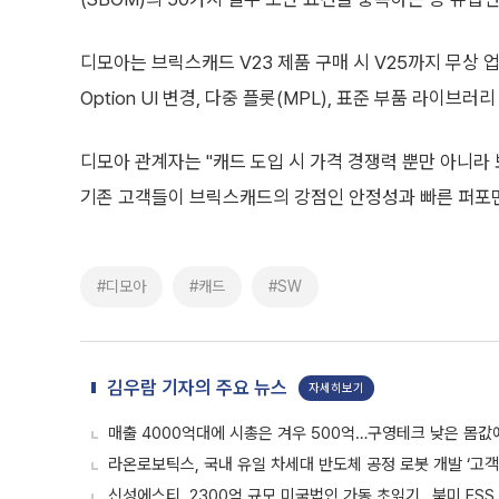
디모아는 브릭스캐드 V23 제품 구매 시 V25까지 무상 
Option UI 변경, 다중 플롯(MPL), 표준 부품 라이브
디모아 관계자는 "캐드 도입 시 가격 경쟁력 뿐만 아니라
기존 고객들이 브릭스캐드의 강점인 안정성과 빠른 퍼포먼스
#디모아
#캐드
#SW
김우람 기자의 주요 뉴스
자세히보기
매출 4000억대에 시총은 겨우 500억…구영테크 낮은 몸값
라온로보틱스, 국내 유일 차세대 반도체 공정 로봇 개발 ‘고객
신성에스티, 2300억 규모 미국법인 가동 초읽기…북미 ESS