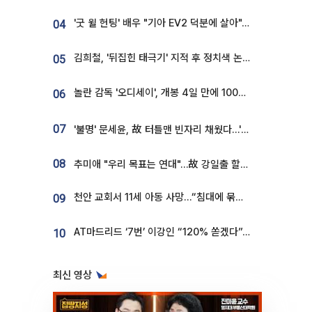
'굿 윌 헌팅' 배우 "기아 EV2 덕분에 살아"…교통사고 후 안전성 극찬
04
김희철, '뒤집힌 태극기' 지적 후 정치색 논란…"좌우 떠나 우리나라 국기"
05
놀란 감독 '오디세이', 개봉 4일 만에 100만 돌파⋯'왕사남' 보다 빠르다
06
07
'불명' 문세윤, 故 터틀맨 빈자리 채웠다…'거북이' 눈물의 최종 우승
08
추미애 "우리 목표는 연대"…故 강일출 할머니 흉상 제막
천안 교회서 11세 아동 사망…“침대에 묶여 있었다” 진술 확보
09
AT마드리드 ‘7번’ 이강인 “120% 쏟겠다”⋯시메오네 감독 “필요한 선수”
10
최신 영상