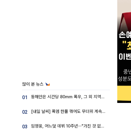
많이 본 뉴스
동해안은 시간당 80㎜ 폭우, 그 외 지역은 폭염…‘극과 극 날씨’
01
[내일 날씨] 폭염 한풀 꺾여도 무더위 계속⋯동해안 이틀 연속 비
02
임영웅, 어느덧 데뷔 10주년⋯"가진 것 없던 시절, 내 앞엔 20명의 팬뿐"
03