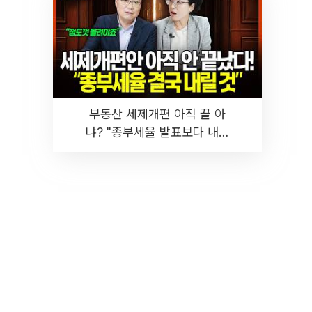
부동산 세제개편 아직 끝 아
냐? "종부세율 발표보다 내릴
것" 장기거주·양도세 전망 I 집
땅지성 I 김인만, 진미윤