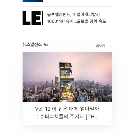
블루엘리펀트, 어펄마캐피탈서
1000억원 유치…글로벌 공략 속도
뉴스발전소
Vol. 12 이 집은 대체 얼마일까
: 슈퍼리치들의 주거지 [THE
RARE]