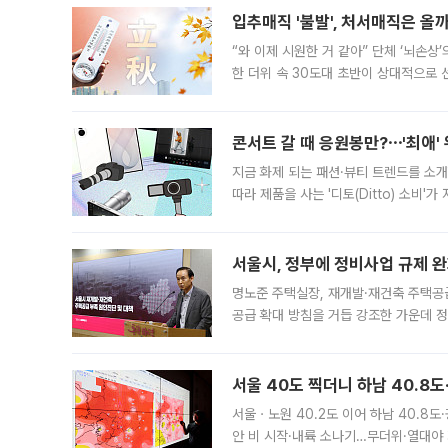
입추매직 '불발', 처서매직은 올
“와 이제 시원한 거 같아” 단체 ‘뇌손상
한 더위 속 30도대 초반이 상대적으로
지역에 있었습니다. 7월 말에는 서풍과
콘서트 갈 때 응원봉만?⋯'최애'
지금 화제 되는 패션·뷰티 트렌드를 소개
따라 제품을 사는 '디토(Ditto) 소비
어디일까요? 아이돌 콘서트 시작을 기다
서울시, 정부에 정비사업 규제 완화
명노준 주택실장, 재개발·재건축 주택공
공급 확대 방침을 거듭 강조한 가운데 정
면 반박하고 나섰다. 명노준 서울시 주택
서울 40도 찍더니 하남 40.8도
서울ㆍ노원 40.2도 이어 하남 40.8도
안 비 시작·내륙 소나기…무더위·열대야 