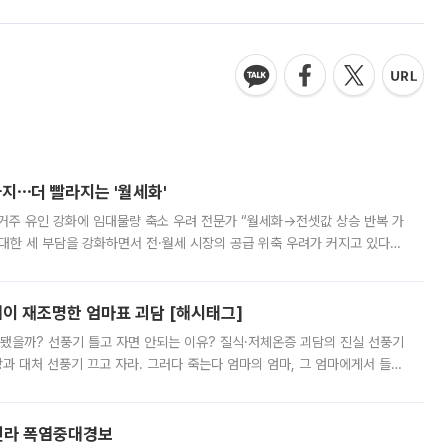
지⋯더 빨라지는 '월세화'
실거주 유인 강화에 임대물량 축소 우려 전문가 “월세화→전셋값 상승 반복 가
대한 세 부담을 강화하면서 전·월세 시장의 공급 위축 우려가 커지고 있다.
임대주택 공급이 줄고 임대료 상승 압력이 커질 수 있다는 우려가 나온다.
염이 재조명한 엄마표 괴담 [해시태그]
작됐을까? 선풍기 틀고 자면 안되는 이유? 질식·저체온증 괴담의 진실 선풍기
과 대처 선풍기 끄고 자라. 그러다 죽는다 엄마의 엄마, 그 엄마에게서 들어
도 꼭 방에 들려 선풍기를 끄고 가는 엄마 덕에 무사히(?) 살아서 어른
전라 폭염중대경보