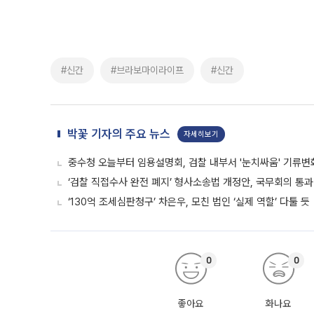
#신간
#브라보마이라이프
#신간
박꽃 기자의 주요 뉴스
자세히보기
중수청 오늘부터 임용설명회, 검찰 내부서 '눈치싸움' 기류변
‘검찰 직접수사 완전 폐지’ 형사소송법 개정안, 국무회의 통과
‘130억 조세심판청구’ 차은우, 모친 법인 ‘실제 역할’ 다툴 듯
0
0
좋아요
화나요