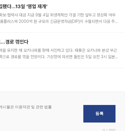
입됐다…13일 ‘영업 재개’
품 확보·협력사 대금 지급 9월 4일 회생계획안 가결 기한 앞두고 정상화 여부
홈플러스에 2000억 원 규모의 긴급운영자금(DIP)이 수혈되면서 다음 주
고 있다. 5일 홈플러스와 법조계에 따르면 서울회생법원이 DIP 대출을 허
모드…경로 꺾인다
 세력을 유지한 채 오키나와를 향해 서진하고 있다. 태풍은 오키나와 본섬 부근
쪽으로 경로를 꺾을 전망이다. 기상청에 따르면 돌핀은 5일 오전 3시 일본
속 26㎞로 서진했다. 중심기압은 950hPa(헥토파스칼), 중심 부근 최대
0 / 300