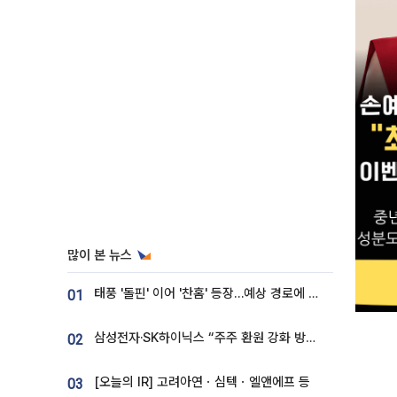
많이 본 뉴스
태풍 '돌핀' 이어 '찬홈' 등장…예상 경로에 한국 '한숨'
01
삼성전자·SK하이닉스 “주주 환원 강화 방안 마련”
02
[오늘의 IR] 고려아연ㆍ심텍ㆍ엘앤에프 등
03