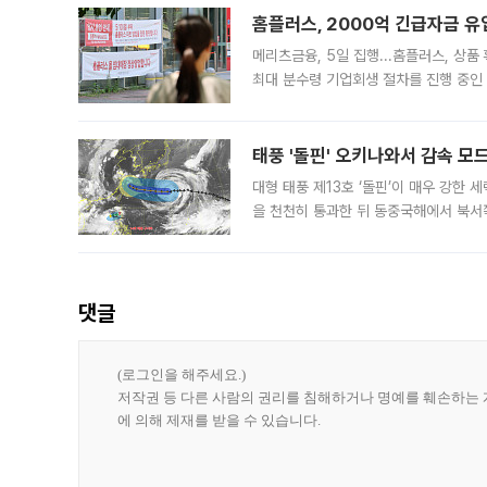
홈플러스, 2000억 긴급자금 유
메리츠금융, 5일 집행...홈플러스, 상
최대 분수령 기업회생 절차를 진행 중인 
전국 67개 점포의 영업 재개가 가시화되
가
태풍 '돌핀' 오키나와서 감속 
대형 태풍 제13호 ‘돌핀’이 매우 강한
을 천천히 통과한 뒤 동중국해에서 북서
오키나와 동쪽 약 1140㎞ 해상에서 시
풍속
댓글