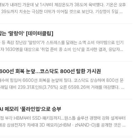
보가 내려진 가운데 낮 1시부터 체감온도가 38도에 육박했다. 기온은 오후
 39도까지 치솟는 극심한 더위가 이어질 것으로 보인다. 기상청이 5일 오
날 오후 1시까지 최고체감온도는 경기 김포와 여주 금사에서 각각 37.7도를
는 '말랑이' [데이터클립]
 등 촉감 장난감 '말랑이'가 스트레스를 달래는 소액 소비 아이템으로 인기
자 1630명을 대상으로 '취업 준비 중 소비 인식'을 조사한 결과, 응답자의
 소비와 일상이 필요하다고 답했다. 반면 '취업 전까지 소비와 여가를 줄
 6600선 회복 눈앞…코스닥도 800선 탈환 가시권
수에 힘입어 6600선 회복을 눈앞에 뒀다. 코스닥도 상승하며 800선 문
일 대비 239.31포인트(3.76%) 오른 6598.26에 거래를 마감했다. 장
부 반납하며 6600선 바로 아래에서 장을 마쳤다. 오전 9시24분엔 매수 사
AI 메모리 '풀라인업'으로 승부
 강점 부각 HBM부터 SSD·패키징까지…원스톱 솔루션 경쟁력 강화 설계부터
 제공 삼성전자가 차세대 3D 메모리(zHBMㆍzNAND-O)를 공개한 것은 단
메모리 전 영역을 아우르는 '풀라인업' 전략을 본격화했다는 의미가 크다. 고