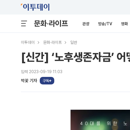
문화·라이프
관광
방송/TV
영화
이투데이
문화·라이프
일반
[신간] ‘노후생존자금’ 
입력 2023-09-19 11:03
박꽃 기자
구독