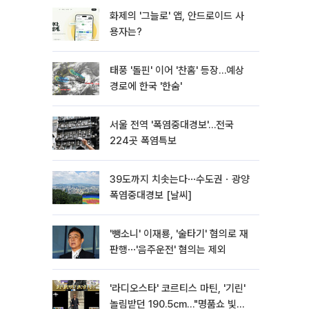
화제의 '그늘로' 앱, 안드로이드 사
용자는?
태풍 '돌핀' 이어 '찬홈' 등장…예상
경로에 한국 '한숨'
서울 전역 '폭염중대경보'…전국
224곳 폭염특보
39도까지 치솟는다⋯수도권ㆍ광양
폭염중대경보 [날씨]
'뺑소니' 이재룡, '술타기' 혐의로 재
판행⋯'음주운전' 혐의는 제외
'라디오스타' 코르티스 마틴, '기린'
놀림받던 190.5cm…"명품쇼 빛낸