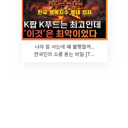
나라 잘 사는데 왜 불행할까...
한국인의 소름 돋는 비밀 [T같
은F]