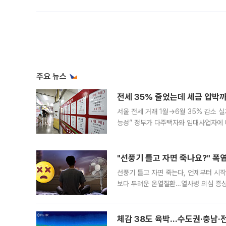
주요 뉴스
전세 35% 줄었는데 세금 압박까
서울 전세 거래 1월→6월 35% 감소 
능성” 정부가 다주택자와 임대사업자에 
실거주 중심으로 세제가 개편되면 민간 
"선풍기 틀고 자면 죽나요?" 폭
선풍기 틀고 자면 죽는다, 언제부터 시
보다 두려운 온열질환…열사병 의심 증상
왔던 여름 괴담. 열대야로 괴로웠던 날에
체감 38도 육박…수도권·충남·