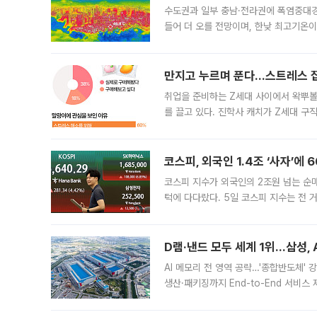
수도권과 일부 충남·전라권에 폭염중대경
들어 더 오를 전망이며, 한낮 최고기온이
후 1시 10분 발표한 속보에 따르면 이
만지고 누르며 푼다…스트레스 잡
취업을 준비하는 Z세대 사이에서 왁뿌볼
를 끌고 있다. 진학사 캐치가 Z세대 구직
56%는 취업 준비 기간에도 자신을 위한
코스피, 외국인 1.4조 ‘사자’에
코스피 지수가 외국인의 2조원 넘는 순매
턱에 다다랐다. 5일 코스피 지수는 전 거래
중 6600선을 웃돌았지만 상승 폭을 일
이드카가 발
D램·낸드 모두 세계 1위…삼성, 
AI 메모리 전 영역 공략…'종합반도체'
생산·패키징까지 End-to-End 서비스
순히 신제품을 선보인 차원을 넘어 AI 
대역폭메모