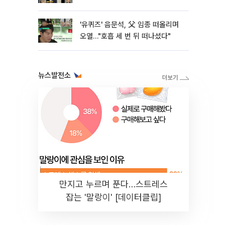
모델핏"
'유퀴즈' 음문석, 父 임종 떠올리며
오열…"호흡 세 번 뒤 떠나셨다"
뉴스발전소
만지고 누르며 푼다…스트레스
잡는 '말랑이' [데이터클립]