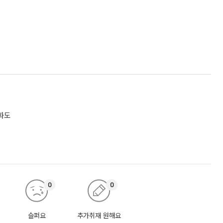
화도
0
0
슬퍼요
추가취재 원해요