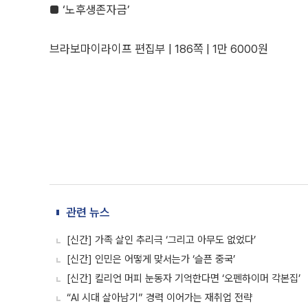
■ ‘노후생존자금’
브라보마이라이프 편집부 | 186쪽 | 1만 6000원
관련 뉴스
[신간] 가족 살인 추리극 ‘그리고 아무도 없었다’
[신간] 인민은 어떻게 맞서는가 ‘슬픈 중국’
[신간] 킬리언 머피 눈동자 기억한다면 ‘오펜하이머 각본집’
“AI 시대 살아남기” 경력 이어가는 재취업 전략