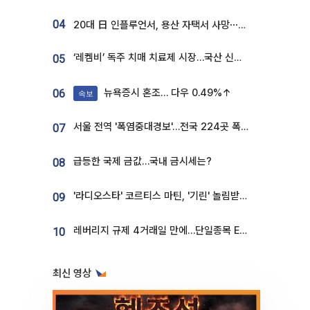
04
20대 日 인플루언서, 용산 자택서 사망⋯SNS 라방 중 숨져
‘레켐비’ 독주 치매 치료제 시장…국산 신약 등장하나
05
뉴욕증시 혼조… 다우 0.49%↑
06
속보
서울 전역 '폭염중대경보'…전국 224곳 폭염특보
07
급등한 국제 금값…국내 금시세는?
08
'라디오스타' 코르티스 마틴, '기린' 놀림받던 190.5cm…"명품쇼 빛낸 모델핏"
09
레버리지 규제 4거래일 만에…단일종목 ETF 거래대금 '13분의 1' 급감
10
최신 영상