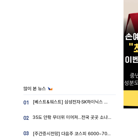
많이 본 뉴스
[베스트&워스트] 삼성전자·SK하이닉스 밀린 한 주…상상인증권은 85% 급등
01
35도 안팎 무더위 이어져…전국 곳곳 소나기 [오늘 날씨]
02
03
[주간증시전망] 다음주 코스피 6000~7000⋯“外人 수급은 정책이 변수”