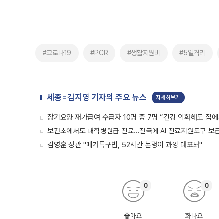
#코로나19
#PCR
#생활지원비
#5일격리
세종=김지영 기자의 주요 뉴스
자세히보기
장기요양 재가급여 수급자 10명 중 7명 “건강 악화해도 집에
보건소에서도 대학병원급 진료…전국에 AI 진료지원도구 보
김영훈 장관 "메가특구법, 52시간 논쟁이 과잉 대표돼"
0
0
좋아요
화나요