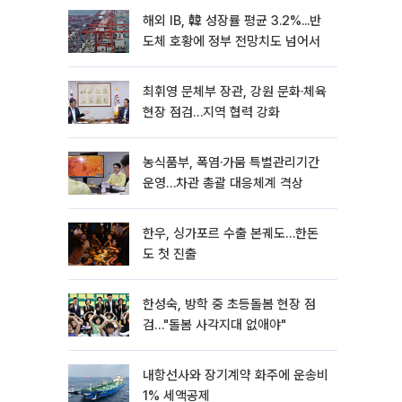
해외 IB, 韓 성장률 평균 3.2%...반
도체 호황에 정부 전망치도 넘어서
최휘영 문체부 장관, 강원 문화·체육
현장 점검…지역 협력 강화
농식품부, 폭염·가뭄 특별관리기간
운영…차관 총괄 대응체계 격상
한우, 싱가포르 수출 본궤도…한돈
도 첫 진출
한성숙, 방학 중 초등돌봄 현장 점
검…"돌봄 사각지대 없애야"
내항선사와 장기계약 화주에 운송비
1% 세액공제