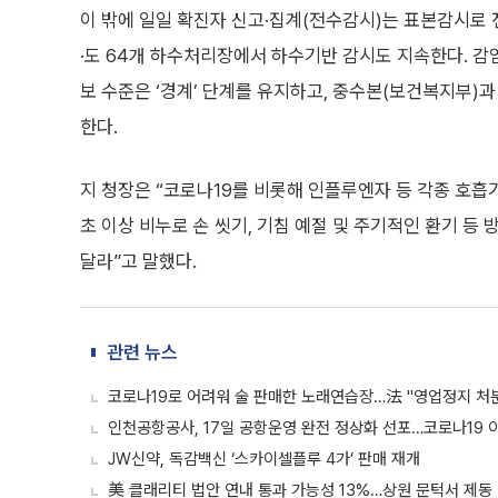
이 밖에 일일 확진자 신고·집계(전수감시)는 표본감시로 
·도 64개 하수처리장에서 하수기반 감시도 지속한다. 감
보 수준은 ‘경계’ 단계를 유지하고, 중수본(보건복지부
한다.
지 청장은 “코로나19를 비롯해 인플루엔자 등 각종 호흡기
초 이상 비누로 손 씻기, 기침 예절 및 주기적인 환기 
달라”고 말했다.
관련 뉴스
코로나19로 어려워 술 판매한 노래연습장…法 "영업정지 처분
인천공항공사, 17일 공항운영 완전 정상화 선포…코로나19 이
JW신약, 독감백신 ‘스카이셀플루 4가’ 판매 재개
美 클래리티 법안 연내 통과 가능성 13%…상원 문턱서 제동