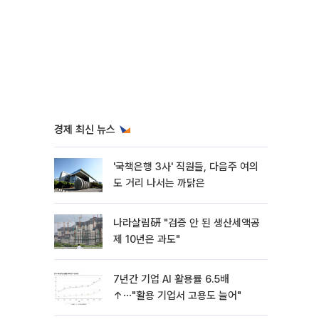
경제 최신 뉴스
'국책은행 3사' 직원들, 다음주 여의
도 거리 나서는 까닭은
나라살림硏 "검증 안 된 생산세액공
제 10년은 과도"
7년간 기업 AI 활용률 6.5배
↑⋯"활용 기업서 고용도 늘어"