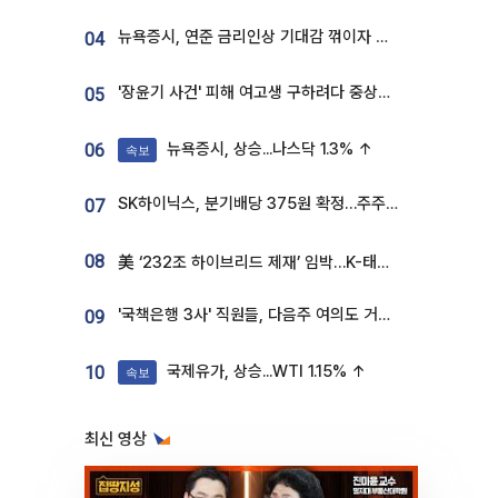
뉴욕증시, 연준 금리인상 기대감 꺾이자 상승...S&P500 사상 최고치 [종합]
04
'장윤기 사건' 피해 여고생 구하려다 중상…고교생 의상자 지정
05
뉴욕증시, 상승...나스닥 1.3% ↑
06
속보
SK하이닉스, 분기배당 375원 확정…주주환원책 9월로 앞당겨 발표
07
08
美 ‘232조 하이브리드 제재’ 임박…K-태양광, 불확실성 털고 날개 다나
'국책은행 3사' 직원들, 다음주 여의도 거리 나서는 까닭은
09
국제유가, 상승...WTI 1.15% ↑
10
속보
최신 영상