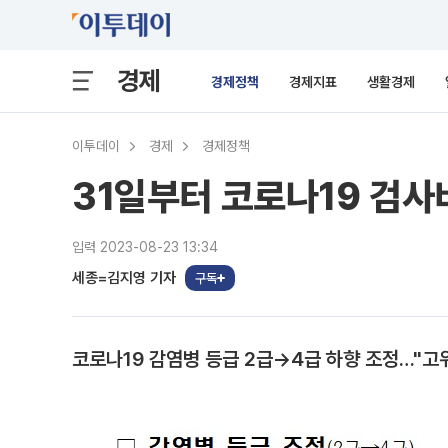
경제
경제정책
경제지표
생활경제
이투데이
경제
경제정책
31일부터 코로나19 검사
입력 2023-08-23 13:34
세종=김지영 기자
구독
코로나19 감염병 등급 2급→4급 하향 조정…"고