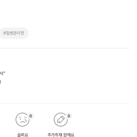
#질병관리청
서”
급
0
0
슬퍼요
추가취재 원해요