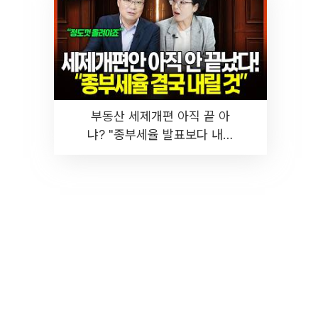
부동산 세제개편 아직 끝 아
냐? "종부세율 발표보다 내릴
것" 장기거주·양도세 전망 I 집
땅지성 I 김인만, 진미윤