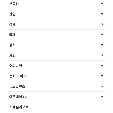
부동산
산업
경제
국제
정치
사회
오피니언
문화·라이프
뉴스발전소
이투데이TV
스페셜리포트