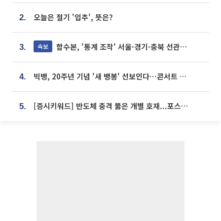
오늘은 절기 '입추', 뜻은?
2.
합수본, '통계 조작' 서울·경기·충북 선관위 등 추가 압수수색
속보
3.
빅뱅, 20주년 기념 '새 뱅봉' 선보인다⋯콘서트 앞두고 팝업 개최
4.
[증시키워드] 반도체 충격 뚫은 개별 호재...포스코퓨처엠·에코프로·한화솔루션 '눈길'
5.