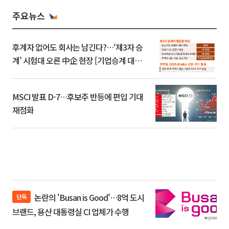
주요뉴스
후계자 없어도 회사는 남긴다?…‘제3자 승
계’ 시험대 오른 中企 현장 [기업승계 대전
환]
MSCI 발표 D-7…후보주 반등에 편입 기대
재점화
논란의 'Busan is Good'…8억 도시
단독
브랜드, 용산 대통령실 CI 업체가 수행