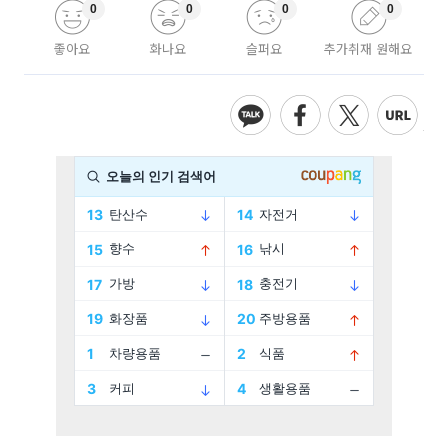
0
0
0
0
좋아요
화나요
슬퍼요
추가취재 원해요