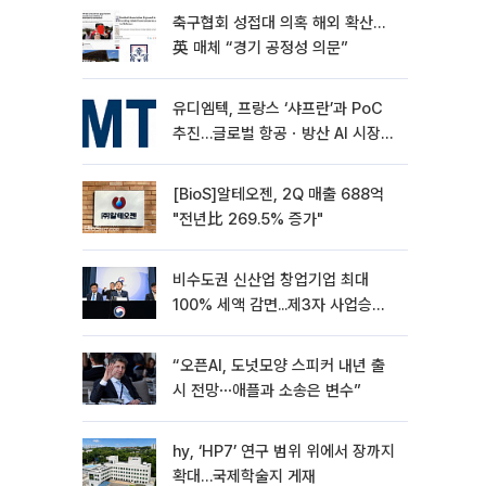
축구협회 성접대 의혹 해외 확산…
英 매체 “경기 공정성 의문”
유디엠텍, 프랑스 ‘샤프란’과 PoC
추진…글로벌 항공ㆍ방산 AI 시장
공략
[BioS]알테오젠, 2Q 매출 688억
"전년比 269.5% 증가"
비수도권 신산업 창업기업 최대
100% 세액 감면...제3자 사업승계
특례 도입
“오픈AI, 도넛모양 스피커 내년 출
시 전망⋯애플과 소송은 변수”
hy, ‘HP7’ 연구 범위 위에서 장까지
확대…국제학술지 게재