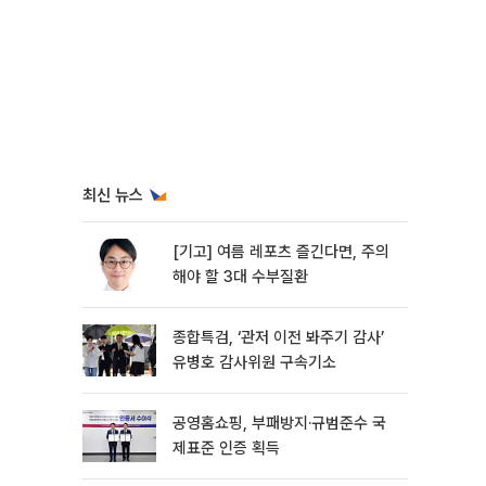
최신 뉴스
[기고] 여름 레포츠 즐긴다면, 주의
해야 할 3대 수부질환
종합특검, ‘관저 이전 봐주기 감사’
유병호 감사위원 구속기소
공영홈쇼핑, 부패방지·규범준수 국
제표준 인증 획득