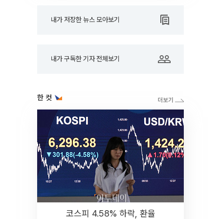
내가 저장한 뉴스 모아보기
내가 구독한 기자 전체보기
한 컷
코스피 4.58% 하락, 환율