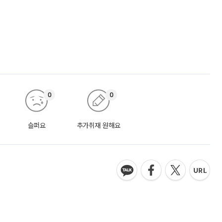
0
0
슬퍼요
추가취재 원해요