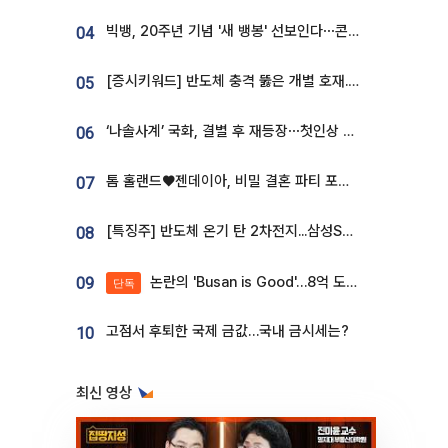
빅뱅, 20주년 기념 '새 뱅봉' 선보인다⋯콘서트 앞두고 팝업 개최
04
[증시키워드] 반도체 충격 뚫은 개별 호재...포스코퓨처엠·에코프로·한화솔루션 '눈길'
05
‘나솔사계’ 국화, 결별 후 재등장⋯첫인상 투표 휩쓸고 ‘인기녀’ 등극
06
톰 홀랜드♥젠데이아, 비밀 결혼 파티 포착⋯호텔 대관비만 9억
07
[특징주] 반도체 온기 탄 2차전지...삼성SDI, 장 초반 7% 넘게 껑충
08
논란의 'Busan is Good'…8억 도시브랜드, 용산 대통령실 CI 업체가 수행
09
단독
고점서 후퇴한 국제 금값…국내 금시세는?
10
최신 영상