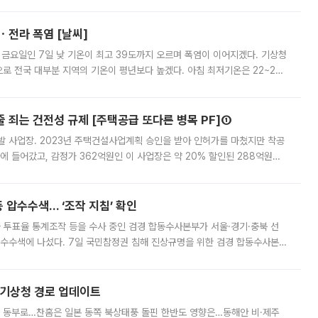
직원들이 현장 배치되고, PB 상품과 함께 일반 상품 납품도 순차적으로 진행
ㆍ전라 폭염 [날씨]
 금요일인 7일 낮 기온이 최고 39도까지 오르며 폭염이 이어지겠다. 기상청
로 전국 대부분 지역의 기온이 평년보다 높겠다. 아침 최저기온은 22~27
 대부분 지역에 폭염특보가 발효된 가운데 최고체감온도는 35도 안팎까지 올라
줄 죄는 건전성 규제 [주택공급 또다른 병목 PF]①
발 사업장. 2023년 주택건설사업계획 승인을 받아 인허가를 마쳤지만 착공
에 들어갔고, 감정가 362억원인 이 사업장은 약 20% 할인된 288억원에
 현재는 4차 공매를 위한 조건 협의가 진행 중이다. 수도권의 주요 주거 배
 압수수색… ‘조작 지침’ 확인
와 투표율 통계조작 등을 수사 중인 검경 합동수사본부가 서울·경기·충북 선
 압수수색에 나섰다. 7일 국민참정권 침해 진상규명을 위한 검경 합동수사본
추가 증거 확보를 위해 중앙선관위, 서울시·경기도·충청북도 선관위, 김포시
본기상청 경로 업데이트
국 동부로…찬홈은 일본 동쪽 북상태풍 돌핀 한반도 영향은…동해안 비·제주