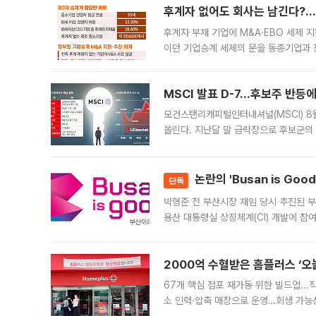
후계자 없어도 회사는 남긴다?…‘
후계자 부재 기업에 M&A·EBO 세제 
이던 기업승계 세제의 문을 동종기업과 
대신 M&A나 임직원 인수(EBO)를 통
늘
MSCI 발표 D-7…후보주 반등
모건스탠리캐피털인터내셔널(MSCI) 8
쏠린다. 지난달 말 급락장으로 후보군의
가능성과 지수 추종 자금 유입 기대가 
논란의 'Busan is Go
단독
박형준 전 부산시장 재임 당시 추진된 부산
용산 대통령실 상징체계(CI) 개발에 참
도시브랜드 사업이 공개 이후 시민 공감
2000억 수혈받은 홈플러스 ‘오늘
67개 핵심 점포 재가동 위한 빌드업..
소 인력·압축 매장으로 운영…회생 가능성