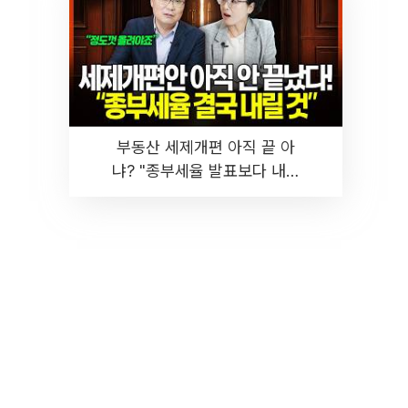
부동산 세제개편 아직 끝 아
냐? "종부세율 발표보다 내릴
것" 장기거주·양도세 전망 I 집
땅지성 I 김인만, 진미윤