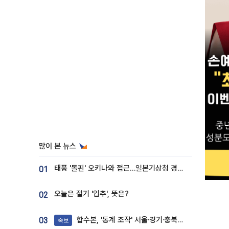
많이 본 뉴스
태풍 '돌핀' 오키나와 접근…일본기상청 경로 업데이트
01
오늘은 절기 '입추', 뜻은?
02
합수본, '통계 조작' 서울·경기·충북 선관위 등 추가 압수수색
03
속보