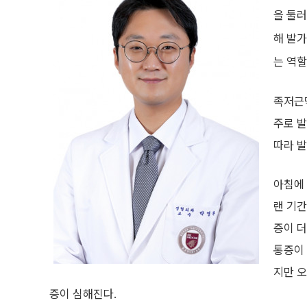
을 둘
해 발
는 역할
족저근
주로 
따라 발
아침에 
랜 기간
증이 
통증이 
지만 오
증이 심해진다.