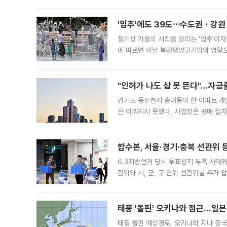
영업을 시작한다. 핵심 점포 67개에는 
'입추'에도 39도⋯수도권ㆍ강원
절기상 가을의 시작을 알리는 ‘입추’이자
에 따르면 이날 북태평양고기압의 영향으
도, 낮 최고기온은 31~39도로, 전국
"인허가 나도 삽 못 뜬다"…자금
경기도 동두천시 송내동의 한 아파트 개
은 이뤄지지 못했다. 사업장은 공매 절차
3차 공매까지 진행됐으나 모두 유찰됐다.
후
합수본, 서울·경기·충북 선관위 등
6.3지방선거 당시 투표용지 부족 사태
관위와 시, 군, 구 단위 선관위를 추가
부(김태훈 서울중앙지검 3차장검사)는 
태풍 '돌핀' 오키나와 접근…일
태풍 돌핀 예상경로, 오키나와 지나 중