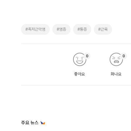
#족저근막염
#염증
#통증
#근육
0
0
좋아요
화나요
주요 뉴스