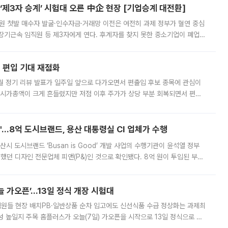
제3자 승계’ 시험대 오른 中企 현장 [기업승계 대전환]
지원 첫발 매수자 발굴·인수자금·거래망 이전은 여전히 과제 정부가 혈연 중심
장기근속 임직원 등 제3자에게 연다. 후계자를 찾지 못한 중소기업이 폐업
해 기술과 일자리를 남기도록 하겠다는 취지다. 다만 세금 감면만으로 거래를
에 편입 기대 재점화
월 정기 리뷰 발표가 일주일 앞으로 다가오면서 편출입 후보 종목에 관심이
 시가총액이 크게 흔들렸지만 저점 이후 주가가 상당 부분 회복되면서 편입
다시 부각되고 있다. 7일 금융투자업계에 따르면 MSCI는 한국시간으로 오는
od'…8억 도시브랜드, 용산 대통령실 CI 업체가 수행
시 도시브랜드 ‘Busan is Good’ 개발 사업의 수행기관이 윤석열 정부
여했던 디자인 전문업체 피앤(P&)인 것으로 확인됐다. 8억 원이 투입된 부산
 부족과 디자인 정체성 논란에 휩싸였던 만큼, 사업 선정 과정과 결과물에
 가오픈’...13일 정식 개장 시험대
.직원들 현장 배치PB·일반상품 순차 입고에도 신선식품 수급 정상화는 과제최
 높일지 주목 홈플러스가 오늘(7일) 가오픈을 시작으로 13일 정식으로 재