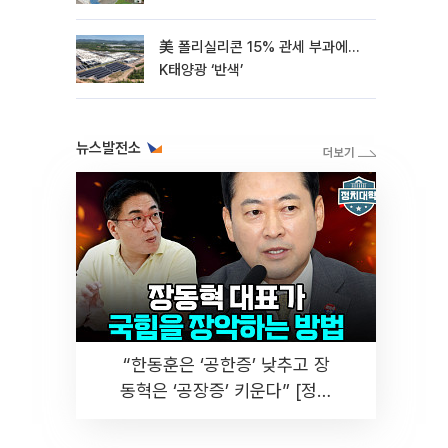
美 폴리실리콘 15% 관세 부과에…
K태양광 ‘반색’
뉴스발전소
“한동훈은 ‘공한증’ 낮추고 장
동혁은 ‘공장증’ 키운다” [정치
대학]