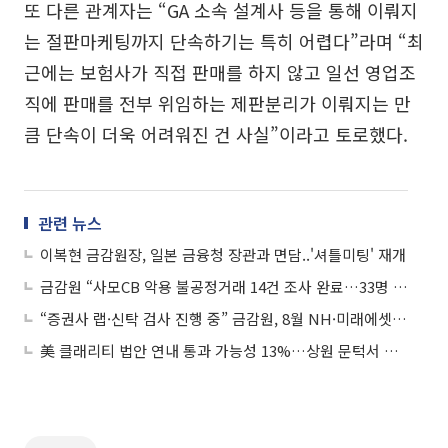
또 다른 관계자는 “GA 소속 설계사 등을 통해 이뤄지
는 절판마케팅까지 단속하기는 특히 어렵다”라며 “최
근에는 보험사가 직접 판매를 하지 않고 일선 영업조
직에 판매를 전부 위임하는 제판분리가 이뤄지는 만
큼 단속이 더욱 어려워진 건 사실”이라고 토로했다.
관련 뉴스
이복현 금감원장, 일본 금융청 장관과 면담..'셔틀미팅' 재개
금감원 “사모CB 악용 불공정거래 14건 조사 완료…33명 검찰 이첩”
“증권사 랩·신탁 검사 진행 중” 금감원, 8월 NH·미래에셋 현장검사 예정
美 클래리티 법안 연내 통과 가능성 13%…상원 문턱서 제동