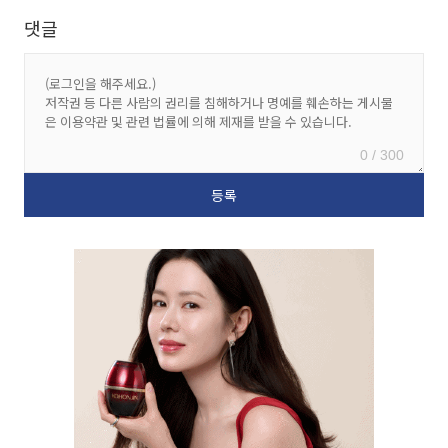
댓글
0 / 300