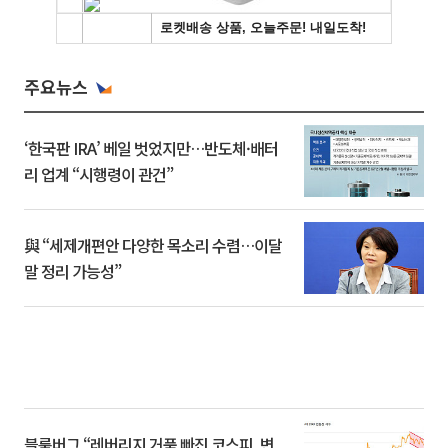
주요뉴스
‘한국판 IRA’ 베일 벗었지만…반도체·배터
리 업계 “시행령이 관건”
與 “세제개편안 다양한 목소리 수렴…이달
말 정리 가능성”
블룸버그 “레버리지 거품 빠진 코스피, 변