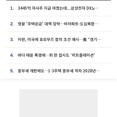
3445억 자사주 지급 마쳤는데...삼성전자 DX노조, 뒤늦은 '떼쓰기 집회'
1.
영끌 '주택공급' 대책 임박⋯비아파트·도심복합까지 총동원
2.
이란, 미국에 호르무즈 합의 조건 제시…美 “경기 아직 안 끝나” [종합]
3.
바다 태운 폭염에…회 한 접시도 ‘히트플레이션’
4.
종부세 개편에도…1·3주택 종부세 격차 2028년부터 확대
5.