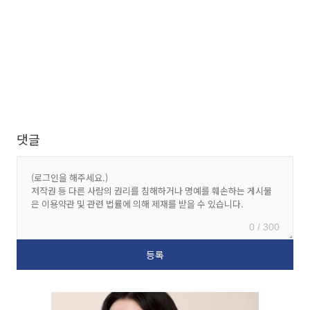
댓글
0 / 300