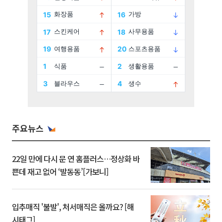
주요뉴스
22일 만에 다시 문 연 홈플러스…정상화 바
쁜데 재고 없어 ‘발동동’[가보니]
입추매직 '불발', 처서매직은 올까요? [해
시태그]