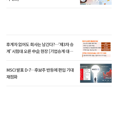
후계자 없어도 회사는 남긴다?…‘제3자 승
계’ 시험대 오른 中企 현장 [기업승계 대전
환]
MSCI 발표 D-7…후보주 반등에 편입 기대
재점화