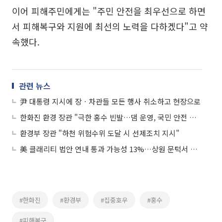
이어 피해주민에게는 "주민 안전을 최우선으로 하면
서 피해복구와 지원에 최선의 노력을 다하겠다"고 약
속했다.
관련 뉴스
尹 대통령 지시에 장ㆍ차관들 모든 행사 취소하고 현장으로
한화진 환경 장관 "극한 홍수 빈발…댐 운영, 국민 안전 최우선으로 접근"
환경부 장관 "하천 위험수위 도달 시 선제조치 지시"
美 클래리티 법안 연내 통과 가능성 13%…상원 문턱서 제동
#한화진
#환경부
#집중호우
#홍수
#피해복구