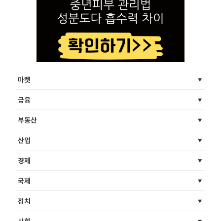
마켓
금융
부동산
산업
경제
국제
정치
사회