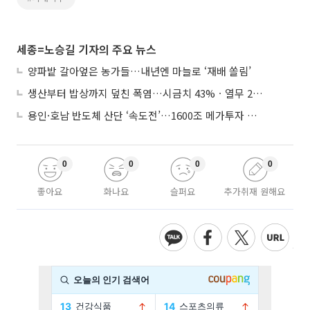
세종=노승길 기자의 주요 뉴스
양파밭 갈아엎은 농가들…내년엔 마늘로 ‘재배 쏠림’
생산부터 밥상까지 덮친 폭염…시금치 43%ㆍ열무 28% 급등
용인·호남 반도체 산단 ‘속도전’…1600조 메가투자 이행 총력
0
0
0
0
좋아요
화나요
슬퍼요
추가취재 원해요