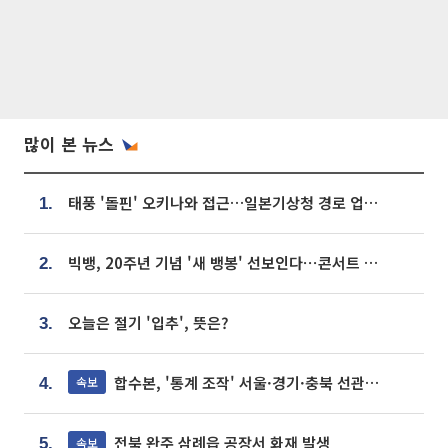
많이 본 뉴스
태풍 '돌핀' 오키나와 접근…일본기상청 경로 업데이트
1.
빅뱅, 20주년 기념 '새 뱅봉' 선보인다⋯콘서트 앞두고 팝업 개최
2.
오늘은 절기 '입추', 뜻은?
3.
합수본, '통계 조작' 서울·경기·충북 선관위 등 추가 압수수색
속보
4.
전북 완주 삼례읍 공장서 화재 발생
속보
5.