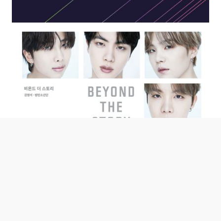
▲'비욘드 더 스토리' 책표지 (교보문고)