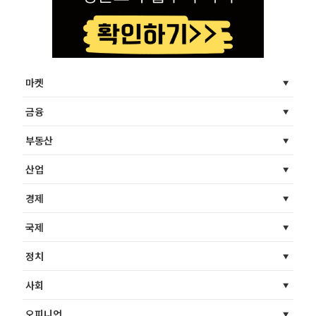
마켓
금융
부동산
산업
경제
국제
정치
사회
오피니언