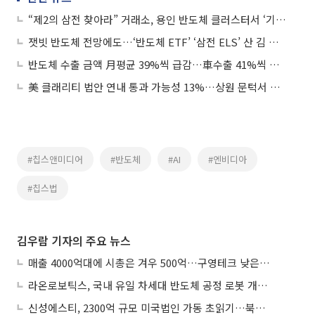
“제2의 삼전 찾아라” 거래소, 용인 반도체 클러스터서 ‘기술특례 로드쇼’ 개최
잿빗 반도체 전망에도…‘반도체 ETF’ ‘삼전 ELS’ 산 김 대리는 웃는다
반도체 수출 금액 月평균 39%씩 급감…車수출 41%씩 증가
美 클래리티 법안 연내 통과 가능성 13%…상원 문턱서 제동
#칩스앤미디어
#반도체
#AI
#엔비디아
#칩스법
김우람 기자의 주요 뉴스
매출 4000억대에 시총은 겨우 500억…구영테크 낮은 몸값에 저가 승계 마무리
라온로보틱스, 국내 유일 차세대 반도체 공정 로봇 개발 ‘고객사 테스트 진행’
신성에스티, 2300억 규모 미국법인 가동 초읽기…북미 ESS 공략 본격화