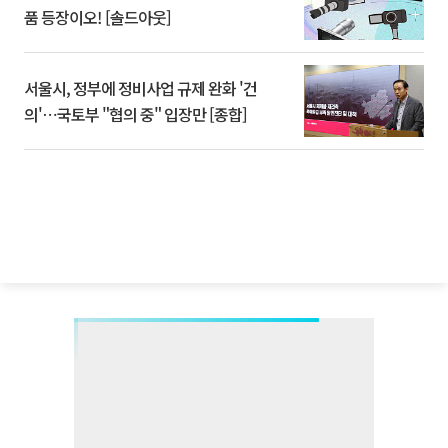
품 등장이오! [솔드아웃]
서울시, 정부에 정비사업 규제 완화 '건
의'⋯국토부 "협의 중" 입장만 [종합]