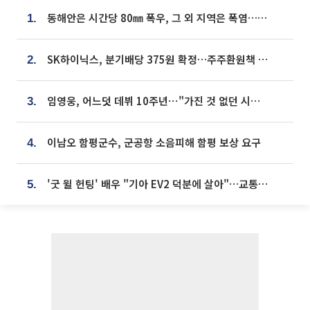
동해안은 시간당 80㎜ 폭우, 그 외 지역은 폭염…‘극과 극 날씨’
1.
SK하이닉스, 분기배당 375원 확정…주주환원책 9월로 앞당겨 발표
2.
임영웅, 어느덧 데뷔 10주년⋯"가진 것 없던 시절, 내 앞엔 20명의 팬뿐"
3.
이남오 함평군수, 군공항 소음피해 함평 보상 요구
4.
'굿 윌 헌팅' 배우 "기아 EV2 덕분에 살아"…교통사고 후 안전성 극찬
5.