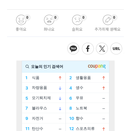
0
0
0
0
좋아요
화나요
슬퍼요
추가취재 원해요