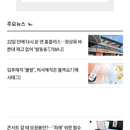
주요뉴스
22일 만에 다시 문 연 홈플러스…정상화 바
쁜데 재고 없어 ‘발동동’[가보니]
입추매직 '불발', 처서매직은 올까요? [해
시태그]
콘서트 갈 때 응원봉만?⋯'최애' 위한 필수