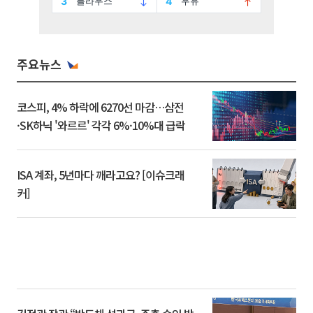
주요뉴스
코스피, 4% 하락에 6270선 마감…삼전
·SK하닉 '와르르' 각각 6%·10%대 급락
ISA 계좌, 5년마다 깨라고요? [이슈크래
커]