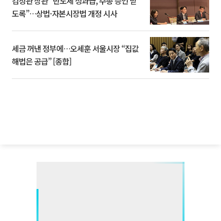
김정관 장관 “반도체 성과급, 주총 승인 받
도록”…상법·자본시장법 개정 시사
세금 꺼낸 정부에…오세훈 서울시장 “집값
해법은 공급” [종합]