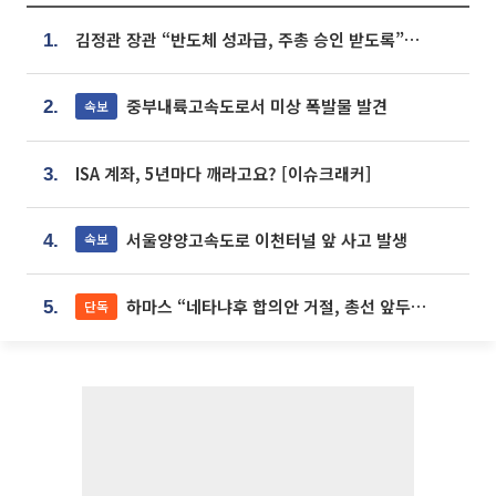
김정관 장관 “반도체 성과급, 주총 승인 받도록”…상법·자본시장법 개정 시사
1.
중부내륙고속도로서 미상 폭발물 발견
속보
2.
ISA 계좌, 5년마다 깨라고요? [이슈크래커]
3.
서울양양고속도로 이천터널 앞 사고 발생
속보
4.
하마스 “네타냐후 합의안 거절, 총선 앞두고 시간 끌기”
단독
5.