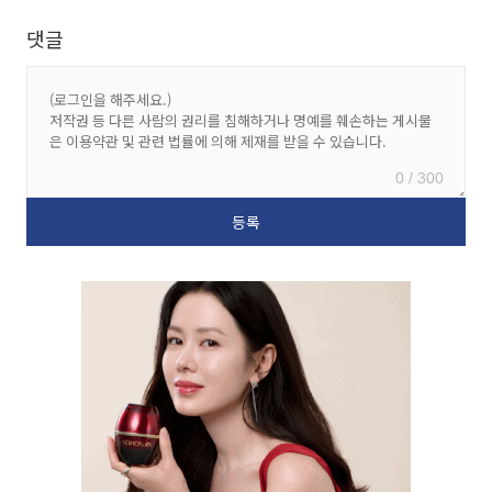
댓글
0 / 300