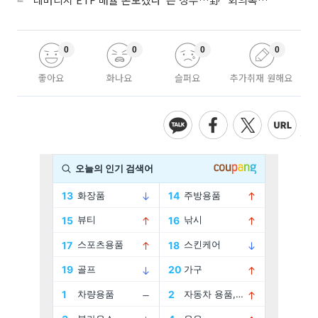
0
0
0
0
좋아요
화나요
슬퍼요
추가취재 원해요