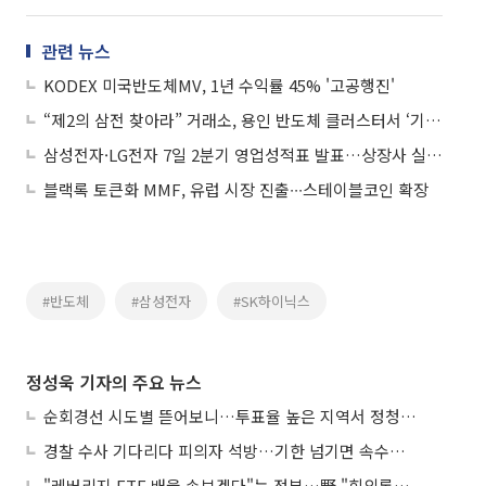
관련 뉴스
KODEX 미국반도체MV, 1년 수익률 45% '고공행진'
“제2의 삼전 찾아라” 거래소, 용인 반도체 클러스터서 ‘기술특례 로드쇼’ 개최
삼성전자·LG전자 7일 2분기 영업성적표 발표…상장사 실적 ‘지옥문’ 열리나
블랙록 토큰화 MMF, 유럽 시장 진출∙∙∙스테이블코인 확장
#반도체
#삼성전자
#SK하이닉스
정성욱 기자의 주요 뉴스
순회경선 시도별 뜯어보니…투표율 높은 지역서 정청래 강세
경찰 수사 기다리다 피의자 석방…기한 넘기면 속수무책
"레버리지 ETF 배율 손보겠다"는 정부…野 "회의록부터 내놔야"