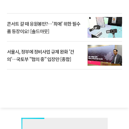
콘서트 갈 때 응원봉만?⋯'최애' 위한 필수
품 등장이오! [솔드아웃]
서울시, 정부에 정비사업 규제 완화 '건
의'⋯국토부 "협의 중" 입장만 [종합]