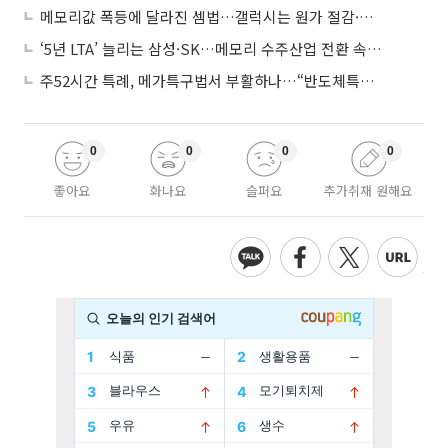
메모리값 폭등에 달라진 셈법…갤럭시는 원가 절감·아이폰은 서비스 확대
‘5년 LTA’ 늘리는 삼성·SK…메모리 수주산업 전환 속 다른 셈법
주52시간 특례, 메가특구법서 부활하나…“반도체특별법 담겨야”
0
0
0
0
좋아요
화나요
슬퍼요
추가취재 원해요