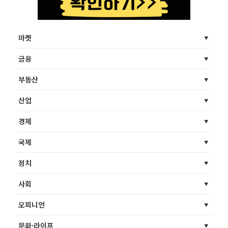
마켓
금융
부동산
산업
경제
국제
정치
사회
오피니언
문화·라이프