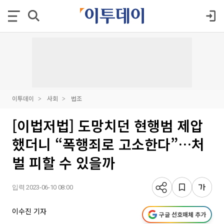
이투데이
사회
법조
[이법저법] 도망치던 현행범 제압
했더니 “폭행죄로 고소한다”…처
벌 피할 수 있을까
입력 2023-06-10 08:00
이수진 기자
구글 선호매체 추가