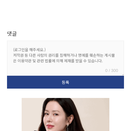
댓글
0 / 300