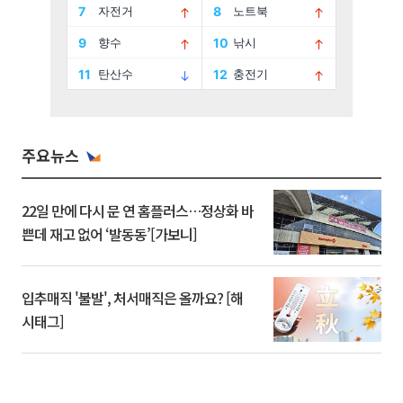
주요뉴스
22일 만에 다시 문 연 홈플러스…정상화 바
쁜데 재고 없어 ‘발동동’[가보니]
입추매직 '불발', 처서매직은 올까요? [해
시태그]