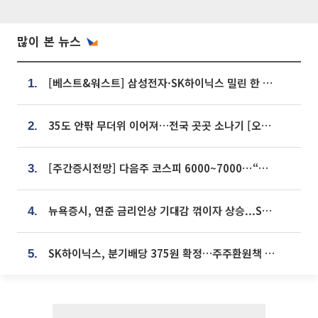
많이 본 뉴스
[베스트&워스트] 삼성전자·SK하이닉스 밀린 한 주…상상인증권은 85% 급등
1.
35도 안팎 무더위 이어져…전국 곳곳 소나기 [오늘 날씨]
2.
[주간증시전망] 다음주 코스피 6000~7000⋯“外人 수급은 정책이 변수”
3.
뉴욕증시, 연준 금리인상 기대감 꺾이자 상승...S&P500 사상 최고치 [종합]
4.
SK하이닉스, 분기배당 375원 확정…주주환원책 9월로 앞당겨 발표
5.