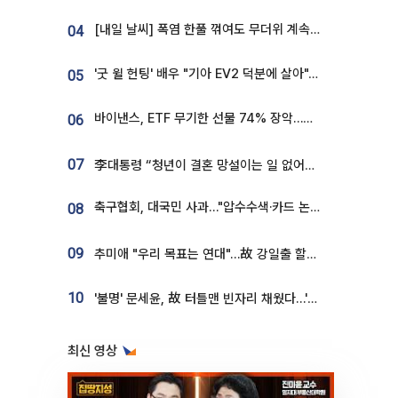
[내일 날씨] 폭염 한풀 꺾여도 무더위 계속⋯동해안 이틀 연속 비
04
'굿 윌 헌팅' 배우 "기아 EV2 덕분에 살아"…교통사고 후 안전성 극찬
05
바이낸스, ETF 무기한 선물 74% 장악…한국 레버리지 ETF 거래 급증 [e가상자산]
06
07
李대통령 “청년이 결혼 망설이는 일 없어야...제도상 불이익 조사”
축구협회, 대국민 사과…"압수수색·카드 논란 사죄, 강도 높은 쇄신"
08
09
추미애 "우리 목표는 연대"…故 강일출 할머니 흉상 제막
10
'불명' 문세윤, 故 터틀맨 빈자리 채웠다…'거북이' 눈물의 최종 우승
최신 영상