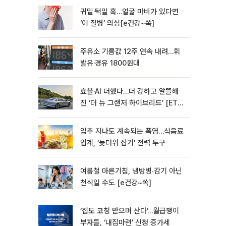
귀밑·턱밑 혹…얼굴 마비가 있다면
‘이 질병’ 의심[e건강~쏙]
주유소 기름값 12주 연속 내려…휘
발유·경유 1800원대
효율·AI 더했다…더 강하고 알뜰해
진 ‘더 뉴 그랜저 하이브리드’ [ET의
모빌리티]
입추 지나도 계속되는 폭염…식음료
업계, ‘늦더위 잡기’ 전력 투구
여름철 마른기침, 냉방병‧감기 아닌
천식일 수도 [e건강~쏙]
‘집도 코칭 받으며 산다’…월급쟁이
부자들, ‘내집마련’ 신청 증가세