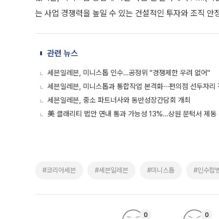
는 사업 경쟁력을 높일 수 있는 건설적인 투자와 조직 안
관련 뉴스
세븐일레븐, 미니스톱 인수…공정위 "경쟁제한 우려 없어"
세븐일레븐, 미니스톱과 통합작업 본격화···편의점 선두자리
세븐일레븐, 중소 파트너사와 동반성장간담회 개최
美 클래리티 법안 연내 통과 가능성 13%…상원 문턱서 제동
#코리아세븐
#세븐일레븐
#미니스톱
#인수합
0
0