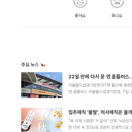
좋아요
화나요
주요 뉴스
22일 만에 다시 문 연 홈플러스
서울월드컵경기장점 67명 출근해 재개점 
연 홈플러스 서울월드컵경기장점. 7일 
우유, 과일 같은 신선식품이 차근차근 자
입추매직 '불발', 처서매직은 올
“와 이제 시원한 거 같아” 단체 ‘뇌손상
한 더위 속 30도대 초반이 상대적으로