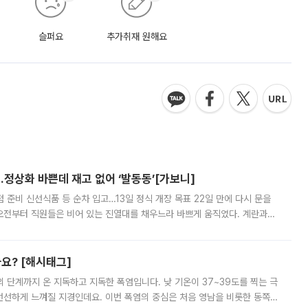
슬퍼요
추가취재 원해요
…정상화 바쁜데 재고 없어 ‘발동동’[가보니]
준비 신선식품 등 순차 입고…13일 정식 개장 목표 22일 만에 다시 문을
오전부터 직원들은 비어 있는 진열대를 채우느라 바쁘게 움직였다. 계란과
리를 잡기 시작했지만, 매장 곳곳엔 여전히 텅 빈 매대가 먼저 눈에 들어왔
까요? [해시태그]
’의 단계까지 온 지독하고 지독한 폭염입니다. 낮 기온이 37~39도를 찍는 극
 선선하게 느껴질 지경인데요. 이번 폭염의 중심은 처음 영남을 비롯한 동쪽