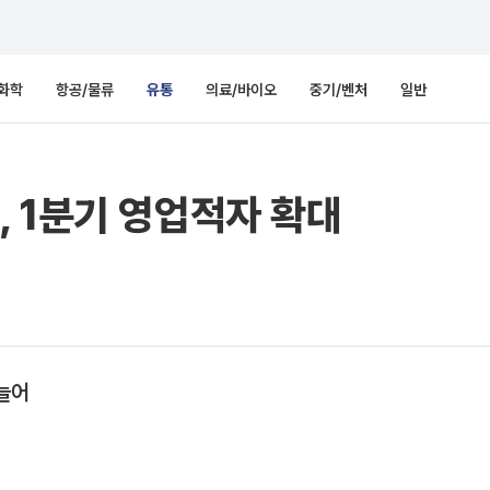
화학
항공/물류
유통
의료/바이오
중기/벤처
일반
 1분기 영업적자 확대
늘어