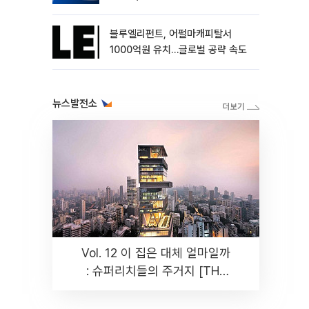
블루엘리펀트, 어펄마캐피탈서
1000억원 유치…글로벌 공략 속도
뉴스발전소
Vol. 12 이 집은 대체 얼마일까
: 슈퍼리치들의 주거지 [THE
RARE]