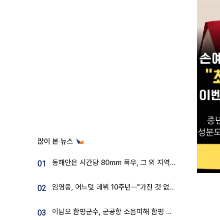
많이 본 뉴스
동해안은 시간당 80㎜ 폭우, 그 외 지역은 폭염…‘극과 극 날씨’
01
임영웅, 어느덧 데뷔 10주년⋯"가진 것 없던 시절, 내 앞엔 20명의 팬뿐"
02
이남오 함평군수, 군공항 소음피해 함평 보상 요구
03