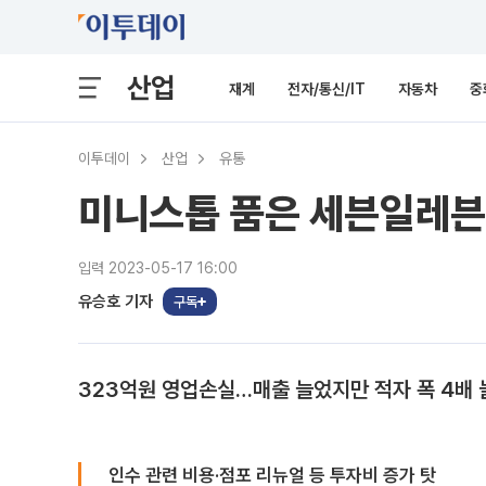
산업
재계
전자/통신/IT
자동차
중
이투데이
산업
유통
미니스톱 품은 세븐일레븐,
입력 2023-05-17 16:00
유승호 기자
구독
323억원 영업손실…매출 늘었지만 적자 폭 4배 
인수 관련 비용·점포 리뉴얼 등 투자비 증가 탓