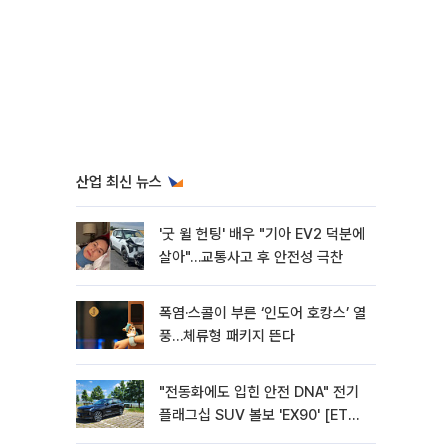
산업 최신 뉴스
'굿 윌 헌팅' 배우 "기아 EV2 덕분에
살아"…교통사고 후 안전성 극찬
폭염·스콜이 부른 ‘인도어 호캉스’ 열
풍…체류형 패키지 뜬다
"전동화에도 입힌 안전 DNA" 전기
플래그십 SUV 볼보 'EX90' [ET의
모빌리티]