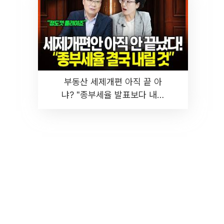
부동산 세제개편 아직 끝 아
냐? "종부세율 발표보다 내릴
것" 장기거주·양도세 전망 I 집
땅지성 I 김인만, 진미윤