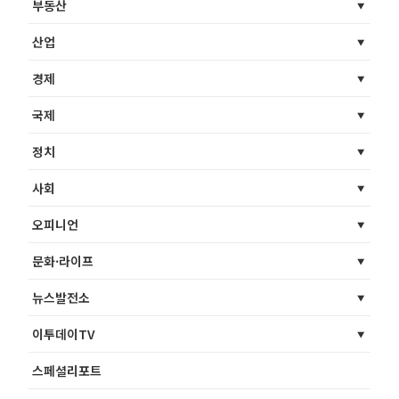
부동산
산업
경제
국제
정치
사회
오피니언
문화·라이프
뉴스발전소
이투데이TV
스페셜리포트