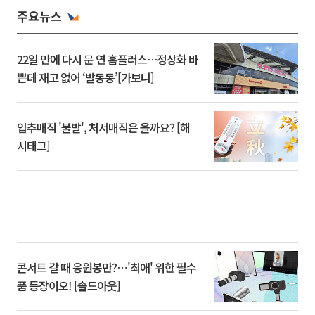
주요뉴스
22일 만에 다시 문 연 홈플러스…정상화 바
쁜데 재고 없어 ‘발동동’[가보니]
입추매직 '불발', 처서매직은 올까요? [해
시태그]
콘서트 갈 때 응원봉만?⋯'최애' 위한 필수
품 등장이오! [솔드아웃]