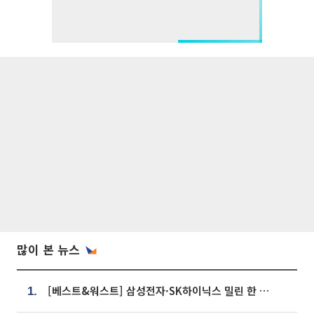
많이 본 뉴스
[베스트&워스트] 삼성전자·SK하이닉스 밀린 한 주…상상인증권은 85% 급등
1.