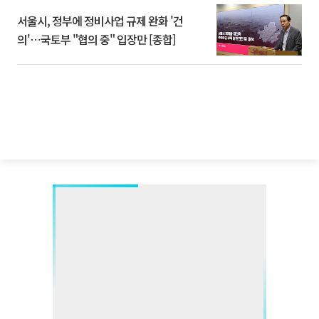
서울시, 정부에 정비사업 규제 완화 '건
의'⋯국토부 "협의 중" 입장만 [종합]