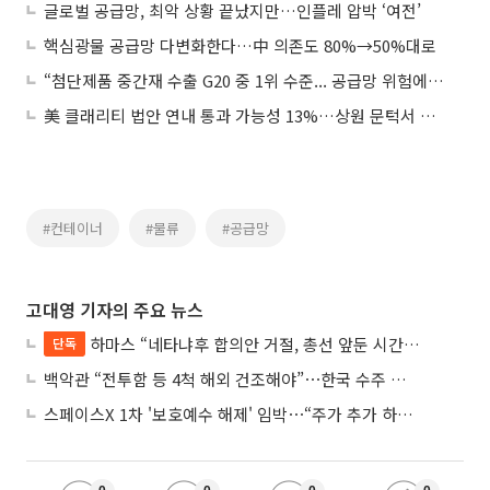
글로벌 공급망, 최악 상황 끝났지만…인플레 압박 ‘여전’
핵심광물 공급망 다변화한다…中 의존도 80%→50%대로
“첨단제품 중간재 수출 G20 중 1위 수준... 공급망 위험에 맨몸 노출”
美 클래리티 법안 연내 통과 가능성 13%…상원 문턱서 제동
#컨테이너
#물류
#공급망
고대영 기자의 주요 뉴스
하마스 “네타냐후 합의안 거절, 총선 앞둔 시간 끌기”
단독
백악관 “전투함 등 4척 해외 건조해야”⋯한국 수주 기대
스페이스X 1차 '보호예수 해제' 임박⋯“주가 추가 하락 가능성”