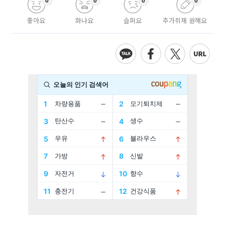
0
0
0
0
좋아요
화나요
슬퍼요
추가취재 원해요