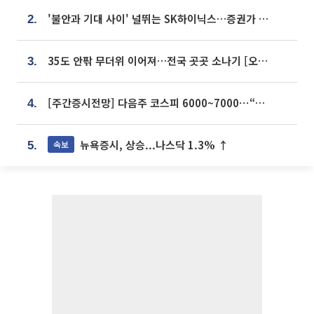
'불안과 기대 사이' 널뛰는 SK하이닉스…증권가 "HBM4·LTA 기반 펀터멘털 견고"
2.
35도 안팎 무더위 이어져…전국 곳곳 소나기 [오늘 날씨]
3.
[주간증시전망] 다음주 코스피 6000~7000⋯“外人 수급은 정책이 변수”
4.
뉴욕증시, 상승...나스닥 1.3% ↑
속보
5.