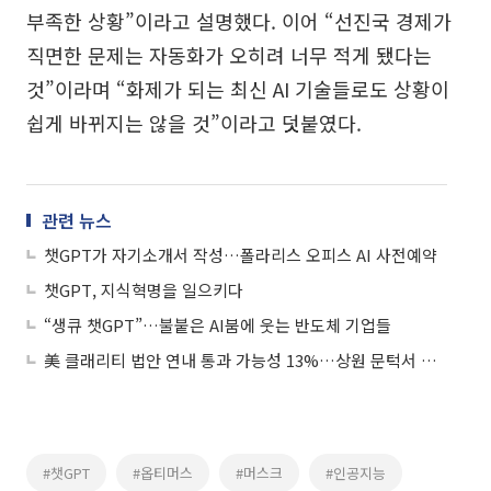
부족한 상황”이라고 설명했다. 이어 “선진국 경제가
직면한 문제는 자동화가 오히려 너무 적게 됐다는
것”이라며 “화제가 되는 최신 AI 기술들로도 상황이
쉽게 바뀌지는 않을 것”이라고 덧붙였다.
관련 뉴스
챗GPT가 자기소개서 작성…폴라리스 오피스 AI 사전예약
챗GPT, 지식혁명을 일으키다
“생큐 챗GPT”…불붙은 AI붐에 웃는 반도체 기업들
美 클래리티 법안 연내 통과 가능성 13%…상원 문턱서 제동
#챗GPT
#옵티머스
#머스크
#인공지능