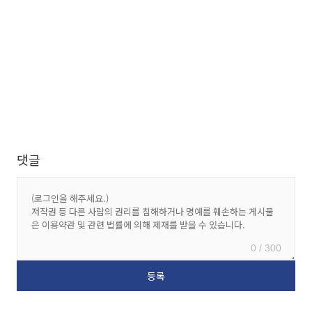
댓글
0 / 300