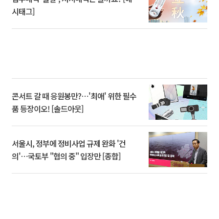
시태그]
콘서트 갈 때 응원봉만?⋯'최애' 위한 필수
품 등장이오! [솔드아웃]
서울시, 정부에 정비사업 규제 완화 '건
의'⋯국토부 "협의 중" 입장만 [종합]