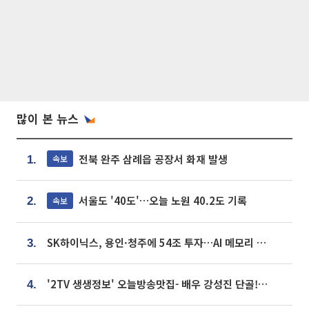
많이 본 뉴스
전북 완주 삼례읍 공장서 화재 발생
속보
1.
서울도 '40도'…오늘 노원 40.2도 기록
속보
2.
SK하이닉스, 용인·청주에 54조 투자…AI 메모리 생산기지 키운다
3.
'2TV 생생정보' 오늘방송맛집- 배우 강성진 단골! 쌀국수ㆍ푸팟퐁 커리 맛집 '블○○○'
4.