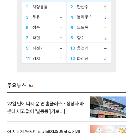
주요뉴스
22일 만에 다시 문 연 홈플러스…정상화 바
쁜데 재고 없어 ‘발동동’[가보니]
입추매직 '불발', 처서매직은 올까요? [해