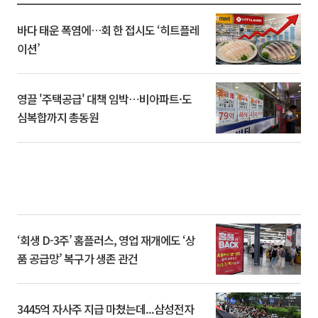
바다 태운 폭염에…회 한 접시도 ‘히트플레
이션’
영끌 '주택공급' 대책 임박⋯비아파트·도
심복합까지 총동원
‘회생 D-3주’ 홈플러스, 영업 재개에도 ‘상
품 공급망’ 복구가 생존 관건
3445억 자사주 지급 마쳤는데...삼성전자