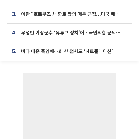
이란 “호르무즈 새 항로 합의 매우 근접...미국 배상 먼저”
3.
우성빈 기장군수 ‘유튜브 정치’에…국민의힘 군의원들 집단 반발
4.
바다 태운 폭염에…회 한 접시도 ‘히트플레이션’
5.