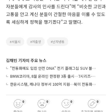
자분들에게 감사의 인사를 드린다”며 “비슷한 고민과
고통을 안고 계신 분들이 간절한 마음을 이룰 수 있도
록 세심하게 정책을 챙기겠다”고 말했다.
#서울시
#저출생
#난자냉동
김채빈 기자의 주요 뉴스
"전동화에도 입힌 안전 DNA" 전기 플래그십 SUV 볼보 'EX90'
BMW코리아, 8월 온라인 한정판 3종 출시…7시리즈·X7·M340i 투어링
한온시스템, 캐나다 정부서 100억 지원…북미 전동화 시장 가속
0
0
0
0
좋아요
화나요
슬퍼요
추가취재 원해요