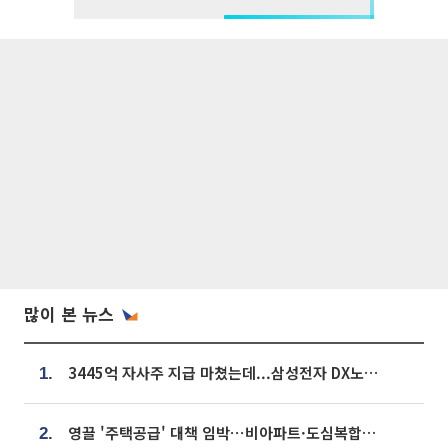
많이 본 뉴스
3445억 자사주 지급 마쳤는데...삼성전자 DX노조, 뒤늦은 '떼쓰기 집회'
1.
영끌 '주택공급' 대책 임박⋯비아파트·도심복합까지 총동원
2.