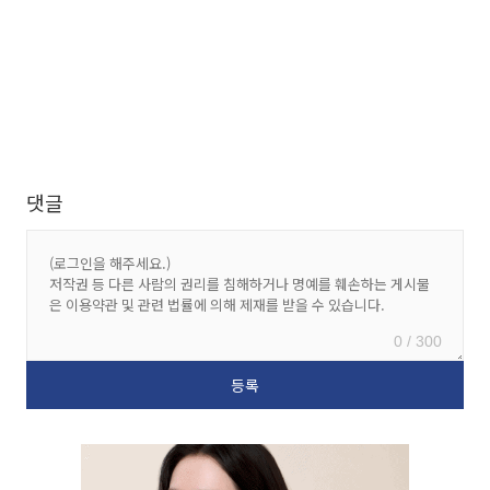
댓글
0 / 300