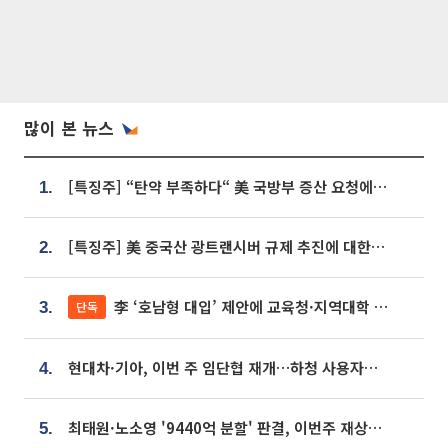
많이 본 뉴스
[특징주] “탄약 부족하다“ 美 국방부 증산 요청에⋯국내 방산주 급등세
1.
[특징주] 美 중국산 광트랜시버 규제 추진에 대한광통신 등 광통신株 강세
2.
李 ‘호남형 대입’ 제안에 교육청·지역대학 서·논술형 입시 연계 '착수'
단독
3.
현대차·기아, 이번 주 임단협 재개…하청 사용자성 재심도 ‘변수’
4.
최태원·노소영 '9440억 분할' 판결, 이번주 재상고 여부 주목
5.