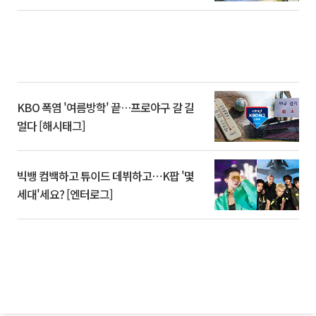
KBO 폭염 '여름방학' 끝…프로야구 갈 길
멀다 [해시태그]
빅뱅 컴백하고 튜이드 데뷔하고⋯K팝 '몇
세대'세요? [엔터로그]