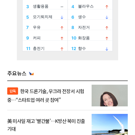
주요뉴스
한국 드론기술, 우크라 전장서 시험
단독
중…“스타트업 여러 곳 참여”
美 미사일 재고 ‘빨간불’…K방산 북미 진출
기대