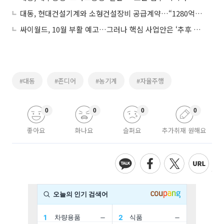
대동, 현대건설기계와 소형건설장비 공급계약…“1280억원 매출 예상”
싸이월드, 10월 부활 예고…그러나 핵심 사업안은 ‘추후 공개’
#대동
#존디어
#농기계
#자율주행
0
0
0
0
좋아요
화나요
슬퍼요
추가취재 원해요