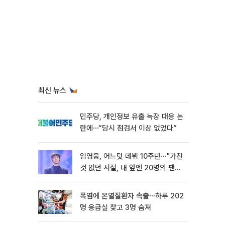
최신 뉴스
민주당, 개인정보 유출 늑장 대응 논
란에⋯“당시 점검서 이상 없었다”
임영웅, 어느덧 데뷔 10주년⋯"가진
것 없던 시절, 내 앞엔 20명의 팬
뿐"
폭염에 온열질환자 속출⋯하루 202
명 응급실 찾고 3명 숨져