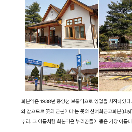
화본역은 1938년 중앙선 보통역으로 영업을 시작하였다.
와 같으므로 꽃의 근본이다’는 뜻의 산여화근고화본(山
뿌리. 그 이름처럼 화본역은 누리꾼들이 뽑은 가장 아름다