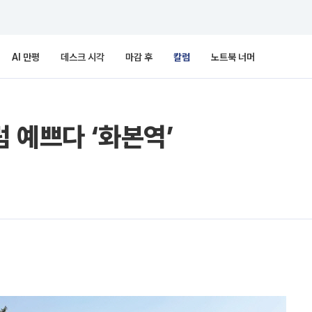
AI 만평
데스크 시각
마감 후
칼럼
노트북 너머
럼 예쁘다 ‘화본역’