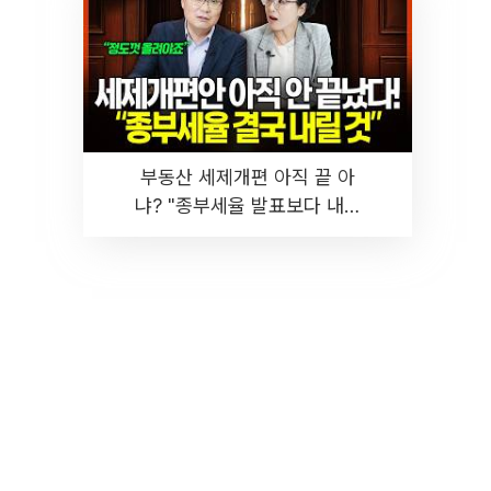
부동산 세제개편 아직 끝 아
냐? "종부세율 발표보다 내릴
것" 장기거주·양도세 전망 I 집
땅지성 I 김인만, 진미윤