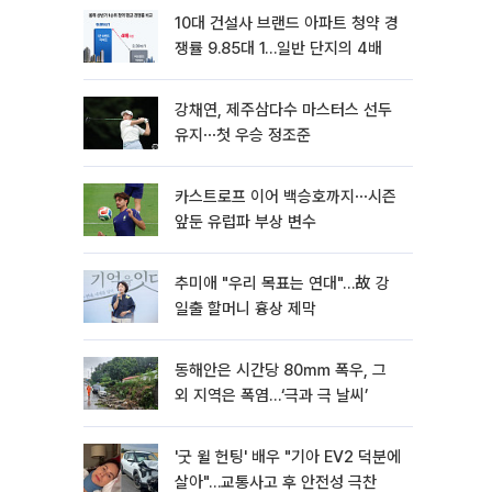
10대 건설사 브랜드 아파트 청약 경
쟁률 9.85대 1…일반 단지의 4배
강채연, 제주삼다수 마스터스 선두
유지⋯첫 우승 정조준
카스트로프 이어 백승호까지⋯시즌
앞둔 유럽파 부상 변수
추미애 "우리 목표는 연대"…故 강
일출 할머니 흉상 제막
동해안은 시간당 80㎜ 폭우, 그
외 지역은 폭염…‘극과 극 날씨’
'굿 윌 헌팅' 배우 "기아 EV2 덕분에
살아"…교통사고 후 안전성 극찬