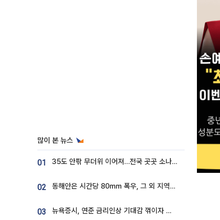
많이 본 뉴스
35도 안팎 무더위 이어져…전국 곳곳 소나기 [오늘 날씨]
01
동해안은 시간당 80㎜ 폭우, 그 외 지역은 폭염…‘극과 극 날씨’
02
뉴욕증시, 연준 금리인상 기대감 꺾이자 상승...S&P500 사상 최고치 [종합]
03