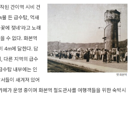
시작된 간이역 시비 건
녹물 든 급수탑, 억새
눈꽃에 젖네’라고 노래
을 수 없다. 화본역
이 4m에 달한다. 담
 다른 지역의 급수
 급수탑 내부에는 인
 낙서들이 새겨져 있어
 카페가 운영 중이며 화본역 철도관사를 여행객들을 위한 숙박시