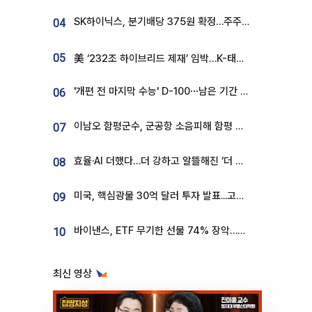
SK하이닉스, 분기배당 375원 확정…주주환원책 9월로 앞당겨 발표
04
05
美 ‘232조 하이브리드 제재’ 임박…K-태양광, 불확실성 털고 날개 다나
'개편 전 마지막 수능' D-100⋯남은 기간 성적 올릴 전략은
06
이남오 함평군수, 군공항 소음피해 함평 보상 요구
07
효율·AI 더했다…더 강하고 알뜰해진 ‘더 뉴 그랜저 하이브리드’ [ET의 모빌리티]
08
미국, 핵심광물 30억 달러 투자 발표...고려아연 대미투자 언급
09
바이낸스, ETF 무기한 선물 74% 장악…한국 레버리지 ETF 거래 급증 [e가상자산]
10
최신 영상