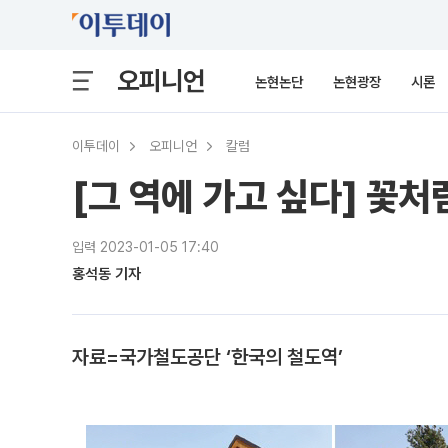
오피니언
논현논단
논현광장
시론
이투데이
오피니언
칼럼
[그 역에 가고 싶다] 꽃처
입력 2023-01-05 17:40
홍석동 기자
자료=국가철도공단 ‘한국의 철도역’